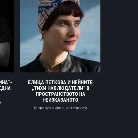
ИНА“-
ЕЛИЦА ПЕТКОВА И НЕЙНИТЕ
МИХАИЛА
ЕДНА
„ТИХИ НАБЛЮДАТЕЛИ“ В
ВАСКА“ И
ПРОСТРАНСТВОТО НА
ОТСЪСТВА
НЕИЗКАЗАНОТО
а
Българск
Българско кино
,
Интервюта