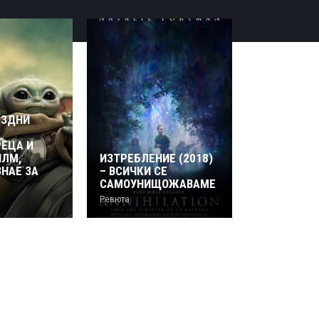
ЕЗДНИ
ТЕКИ: ВРА
ВЪТРЕ В Н
ЕЦА И
ИЛМ,
ИЗТРЕБЛЕНИЕ (2018)
Кинотаку
,
Рев
ЗНАЕ ЗА
– ВСИЧКИ СЕ
САМОУНИЩОЖАВАМЕ
Ревюта