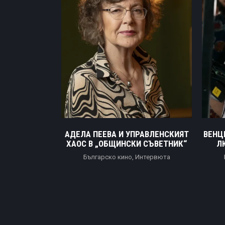
ТЪР ПЕНЕВ И
АДЕЛА ПЕЕВА И УПРАВЛЕНСКИЯТ
ВЕНЦ
АВИШ ТОВА,
ХАОС В „ОБЩИНСКИ СЪВЕТНИК“
Л
НАПУК НА
Българско кино
,
Интервюта
РУГИ
а