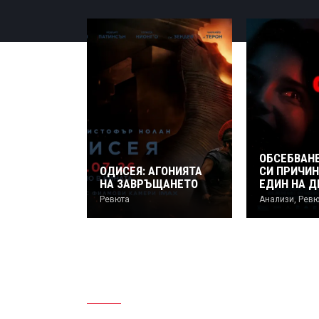
ИСТИ:
И
ОБСЕБВАНЕ
ЗГОДНА
ОДИСЕЯ: АГОНИЯТА
СИ ПРИЧИ
НА ЗАВРЪЩАНЕТО
ЕДИН НА Д
Ревюта
Анализи
,
Ревю