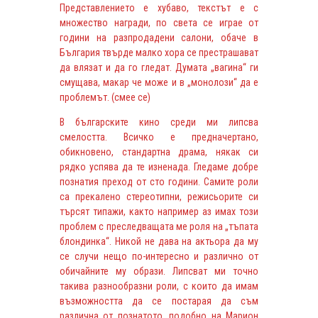
Представлението е хубаво, текстът е с
множество награди, по света се играе от
години на разпродадени салони, обаче в
България твърде малко хора се престрашават
да влязат и да го гледат. Думата „вагина“ ги
смущава, макар че може и в „монолози“ да е
проблемът. (смее се)
В българските кино среди ми липсва
смелостта. Всичко е предначертано,
обикновено, стандартна драма, някак си
рядко успява да те изненада. Гледаме добре
познатия преход от сто години. Самите роли
са прекалено стереотипни, режисьорите си
търсят типажи, както например аз имах този
проблем с преследващата ме роля на „тъпата
блондинка“. Никой не дава на актьора да му
се случи нещо по-интересно и различно от
обичайните му образи. Липсват ми точно
такива разнообразни роли, с които да имам
възможността да се постарая да съм
различна от познатото, подобно на Марион