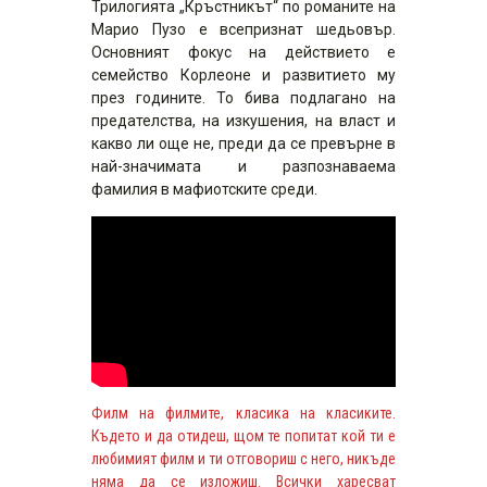
Трилогията „Кръстникът“ по романите на
Марио Пузо е всепризнат шедьовър.
Основният фокус на действието е
семейство Корлеоне и развитието му
през годините. То бива подлагано на
предателства, на изкушения, на власт и
какво ли още не, преди да се превърне в
най-значимата и разпознаваема
фамилия в мафиотските среди.
Филм на филмите, класика на класиките.
Където и да отидеш, щом те попитат кой ти е
любимият филм и ти отговориш с него, никъде
няма да се изложиш. Всички харесват