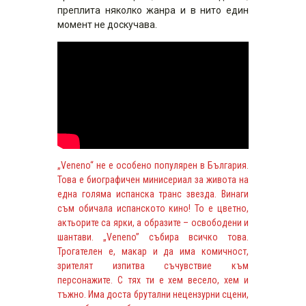
преплита няколко жанра и в нито един
момент не доскучава.
„Veneno“ не е особено популярен в България.
Това е биографичен минисериал за живота на
една голяма испанска транс звезда. Винаги
съм обичала испанското кино! То е цветно,
актьорите са ярки, а образите – освободени и
шантави. „Veneno” събира всичко това.
Трогателен е, макар и да има комичност,
зрителят изпитва съчувствие към
персонажите. С тях ти е хем весело, хем и
тъжно. Има доста брутални нецензурни сцени,