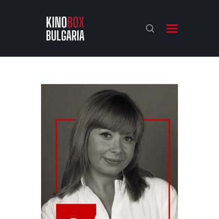
KINOBOX BULGARIA
НАЧАЛО
РЕВЮТА
АНАЛИЗИ
БАХТИ НАГРАДИТЕ
ИНТЕРВЮТА
ЗА НАС