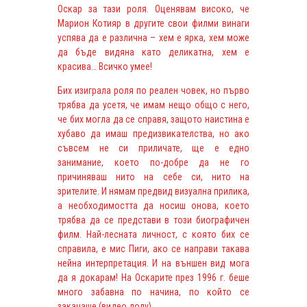
Оскар за тази роля. Оценявам високо, че
Марион Котияр в другите свои филми винаги
успява да е различна – хем е ярка, хем може
да бъде видяна като деликатна, хем е
красива… Всичко умее!
Бих изиграла роля по реален човек, но първо
трябва да усетя, че имам нещо общо с него,
че бих могла да се справя, защото наистина е
хубаво да имаш предизвикателства, но ако
съвсем не си приличате, ще е едно
занимание, което по-добре да не го
причиняваш нито на себе си, нито на
зрителите. И нямам предвид визуална прилика,
а необходимостта да носиш онова, което
трябва да се представи в този биографичен
филм. Най-лесната личност, с която бих се
справила, е мис Пиги, ако се направи такава
нейна интерпретация. И на външен вид мога
да я докарам! На Оскарите
през 1996 г.
беше
много забавна по начина, по който се
закачаше (видео долу).