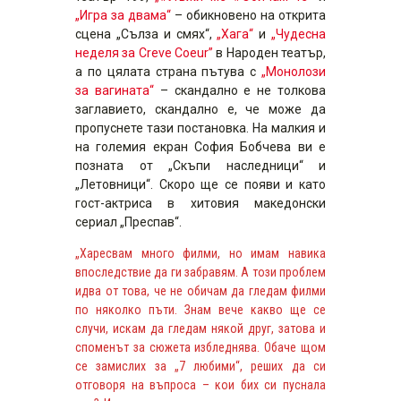
„Игра за двама“
– обикновено на открита
сцена „Сълза и смях“,
„Хага“
и
„Чудесна
неделя за Creve Coeur”
в Народен театър,
а по цялата страна пътува с
„Монолози
за вагината“
– скандално е не толкова
заглавието, скандално е, че може да
пропуснете тази постановка. На малкия и
на големия екран София Бобчева ви е
позната от „Скъпи наследници“ и
„Летовници“. Скоро ще се появи и като
гост-актриса в хитовия македонски
сериал „Преспав“.
„Харесвам много филми, но имам навика
впоследствие да ги забравям. А този проблем
идва от това, че не обичам да гледам филми
по няколко пъти. Знам вече какво ще се
случи, искам да гледам някой друг, затова и
споменът за сюжета избледнява. Обаче щом
се замислих за „7 любими“, реших да си
отговоря на въпроса – кои бих си пуснала