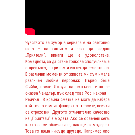
Чувството за хумор в сериала е на световно
ниво – на какъвто и език да гледаш
„Приятели“, винаги ще е удоволствие.
Комедията, за да стане толкова сполучлива, е
с превъзходен ритъм и изглежда естествена.
В различни моменти от живота ми съм имала
различен любим персонаж. Първо беше
Фийби, после Джоуи, на по-късен етап се
оказва Чандлър, пък след това Рос, накрая –
Рейчъл… В крайна сметка не мога да избера
кой точно е моят фаворит от героите, всички
са страхотни. Другото отличително качество
на „Приятели“ е модата. Ако се облечеш сега,
както са се обличали те, пак ще си модерен.
Това го няма никъде другаде. Например ако