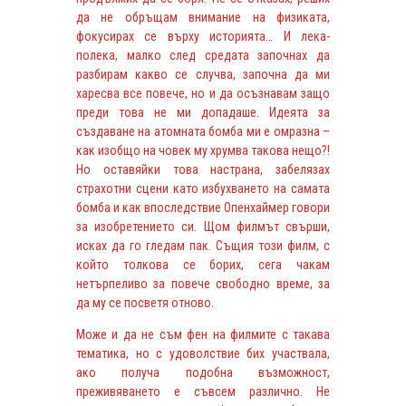
да не обръщам внимание на физиката,
фокусирах се върху историята… И лека-
полека, малко след средата започнах да
разбирам какво се случва, започна да ми
харесва все повече, но и да осъзнавам защо
преди това не ми допадаше. Идеята за
създаване на атомната бомба ми е омразна –
как изобщо на човек му хрумва такова нещо?!
Но оставяйки това настрана, забелязах
страхотни сцени като избухването на самата
бомба и как впоследствие Опенхаймер говори
за изобретението си. Щом филмът свърши,
исках да го гледам пак. Същия този филм, с
който толкова се борих, сега чакам
нетърпеливо за повече свободно време, за
да му се посветя отново.
Може и да не съм фен на филмите с такава
тематика, но с удоволствие бих участвала,
ако получа подобна възможност,
преживяването е съвсем различно. Не