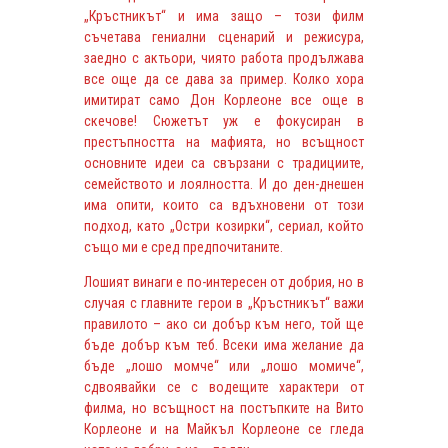
„Кръстникът“ и има защо – този филм
съчетава гениални сценарий и режисура,
заедно с актьори, чиято работа продължава
все още да се дава за пример. Колко хора
имитират само Дон Корлеоне все още в
скечове! Сюжетът уж е фокусиран в
престъпността на мафията, но всъщност
основните идеи са свързани с традициите,
семейството и лоялността. И до ден-днешен
има опити, които са вдъхновени от този
подход, като „Остри козирки“, сериал, който
също ми е сред предпочитаните.
Лошият винаги е по-интересен от добрия, но в
случая с главните герои в „Кръстникът“ важи
правилото – ако си добър към него, той ще
бъде добър към теб. Всеки има желание да
бъде „лошо момче“ или „лошо момиче“,
сдвоявайки се с водещите характери от
филма, но всъщност на постъпките на Вито
Корлеоне и на Майкъл Корлеоне се гледа