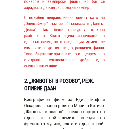
понасям и вампирски филми, но бих се
зарадвала да изиграя роля на вампир.
С подобен неправолинеен сюжет като на
„Опенхаймер“ съм се сблъсквала в „Танцът
Делхи“. Там беше горе-долу толкова
разбъркано. Всяка сцена започваше по
еднакъв начин, но в следващия момент се
изменяше и достигаше до различен финал.
Това объркваше зрителите, но същевременно
създаваше изключително добре едно
емоционално ниво.
2. „ЖИВОТЪТ В РОЗОВО“, РЕЖ.
ОЛИВИЕ ДААН
Биографичен филм за Едит Пиаф с
Оскарова главна роля на Марион Котияр.
„Животът в розово“ е нежен портрет на
една от най-големите звезди на
френската музика, както и една от най-