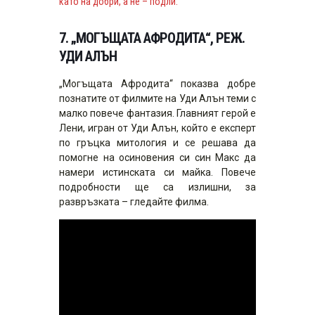
като на добри, а не – подли.
7. „МОГЪЩАТА АФРОДИТА“, РЕЖ.
УДИ АЛЪН
„Могъщата Афродита“ показва добре
познатите от филмите на Уди Алън теми с
малко повече фантазия. Главният герой е
Лени, игран от Уди Алън, който е експерт
по гръцка митология и се решава да
помогне на осиновения си син Макс да
намери истинската си майка. Повече
подробности ще са излишни, за
развръзката – гледайте филма.