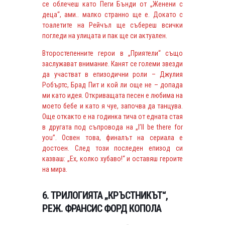
се облечеш като Пеги Бънди от „Женени с
деца“, ами.. малко странно ще е. Докато с
тоалетите на Рейчъл ще събереш всички
погледи на улицата и пак ще си актуален.
Второстепенните герои в „Приятели“ също
заслужават внимание. Канят се големи звезди
да участват в епизодични роли – Джулия
Робъртс, Брад Пит и кой ли още не – допада
ми като идея. Откриващата песен е любима на
моето бебе и като я чуе, започва да танцува.
Още откакто е на годинка тича от едната стая
в другата под съпровода на „I’ll be there for
you”. Освен това, финалът на сериала е
достоен. След този последен епизод си
казваш: „Ех, колко хубаво!“ и оставяш героите
на мира.
6. ТРИЛОГИЯТА „КРЪСТНИКЪТ“,
РЕЖ. ФРАНСИС ФОРД КОПОЛА