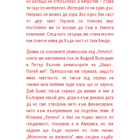
но изобщо не отблъскват, а напротив – става
ти още по-интересно. Изгледах го на един дъх.
Направо не можех да спра. Все едно бях част
от друг свят. Героите са толкова яки,
постоянно ми се искаше да съм в тяхната
компания. След като свърши, ми стана мъчно
как повече няма да бъда част от тази банда.
Двама са основните режисьори зад „Veneno”,
които ми напомниха пък за Андрей Волкашин
и Петър Вълчев, режисьорите на „Шшшт…
Попей ми!“. Препоръчах им сериала, защото
имах чувството, че такъв луд сериал на
такива мои любими луди хора, ще се хареса.
Дай Боже такъв сериал да имаме и ние в
България някой ден, дори и към днешна дата
да не сме отворени нито към финансиране,
нито към възприемане на подобни теми. В
Испания „Veneno” е бил на първо място по
гледаемост, показван е в Америка, но тук
надали ще бъде оценен по този начин.
„Монолози за вагината“ има сходна съдба.