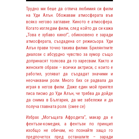
Трудно ми беше да отлича любимия си филм
на Уди Алън. Обожавам атмосферата във
всяко негово заглавие. Киното е атмосфера.
Когато изгледам филм, след който да си кажа
„Това е хубаво кино!“, обикновено е заради
атмосферата, създадена от режисьора. Уди
Алън прави точно такива филми. Брилянтните
диалози с абсурдно чувство за хумор също
допринасят толкова да го харесвам. Както и
женските образи – всички актриси, с които е
работил, успяват да създадат значими и
неочаквани роли. Много бих се радвала да
играя в негов филм. Даже един мой приятел
писа писмо до Уди Алън, че трябва да дойде
да снима в България, да ме забележи и да
получа главната роля. (смее се)
Избрах „Могъщата Афродита“, макар да е
фентъзи-комедия, а фентъзи по принцип
изобщо не обичам, но познайте защо го
предпочетох пред останалите – заради