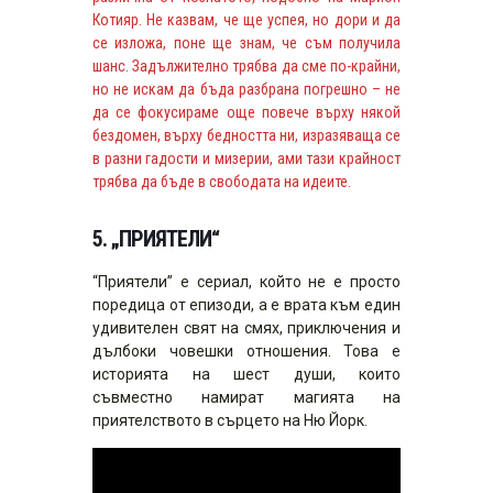
Котияр. Не казвам, че ще успея, но дори и да
се изложа, поне ще знам, че съм получила
шанс. Задължително трябва да сме по-крайни,
но не искам да бъда разбрана погрешно – не
да се фокусираме още повече върху някой
бездомен, върху бедността ни, изразяваща се
в разни гадости и мизерии, ами тази крайност
трябва да бъде в свободата на идеите.
5. „ПРИЯТЕЛИ“
“Приятели” е сериал, който не е просто
поредица от епизоди, а е врата към един
удивителен свят на смях, приключения и
дълбоки човешки отношения. Това е
историята на шест души, които
съвместно намират магията на
приятелството в сърцето на Ню Йорк.