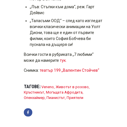
„Лъв: Стъпки към дома“, реж. Гарт
Дейвис
„Таласъми ООД“ – след като изгледат
всички класически анимации на Уолт
Дисни, това ще е един от първите
филми, които София Бобчева би
пуснала на дъщеря си!
Всички гости в рубриката „7 любими“
може да намерите
тук.
Снимка:
театър 199 „Валентин Стойчев“
ТАГОВЕ:
Veneno
,
Животът в розово
,
Кръстникът
,
Могъщата Афродита
,
Опенхаймер
,
Пианистът
,
Приятели