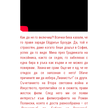
Как да не го включиш?! Всички биха казали, че
го правя заради Ейдриън Броуди. Да, той е
страхотен, даже когато беше дошъл в София,
успях да го видя. Мина през Градинката на
покойника, както си седях, го забелязах с
една бира в ръка как върви и не можех да
повярвам… Хвана ме срам. Още ме е яд, че не
отидох да се запозная с него! Обаче
причините ми да избера „Пианистът“ са други.
Съчетанието на Втора световна война и
Изкуството, преплитайки се в сюжета, прави
жесток филм. След него ми се появи
интересът към филмографията на Роман
Полански, която е доста разнообразна – от