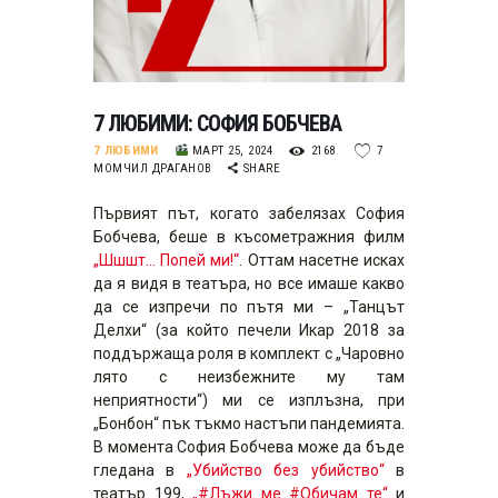
7 ЛЮБИМИ: СОФИЯ БОБЧЕВА
7 ЛЮБИМИ
МАРТ 25, 2024
2168
7
МОМЧИЛ ДРАГАНОВ
SHARE
Първият път, когато забелязах София
Бобчева, беше в късометражния филм
„Шшшт… Попей ми!“
. Оттам насетне исках
да я видя в театъра, но все имаше какво
да се изпречи по пътя ми – „Танцът
Делхи“ (за който печели Икар 2018 за
поддържаща роля в комплект с „Чаровно
лято с неизбежните му там
неприятности“) ми се изплъзна, при
„Бонбон“ пък тъкмо настъпи пандемията.
В момента София Бобчева може да бъде
гледана в
„Убийство без убийство“
в
театър 199,
„#Лъжи ме #Обичам те“
и