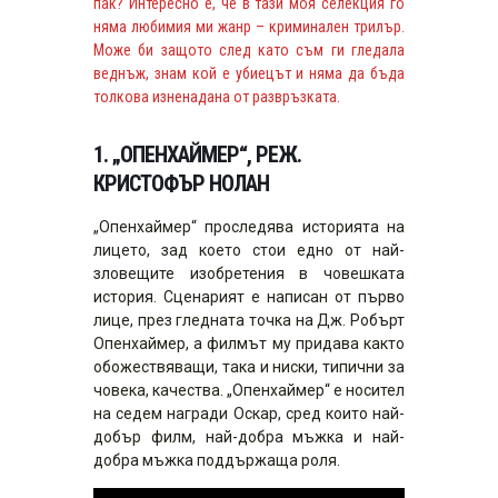
пак? Интересно е, че в тази моя селекция го
няма любимия ми жанр – криминален трилър.
Може би защото след като съм ги гледала
веднъж, знам кой е убиецът и няма да бъда
толкова изненадана от развръзката.
1. „ОПЕНХАЙМЕР“, РЕЖ.
КРИСТОФЪР НОЛАН
„Опенхаймер“ проследява историята на
лицето, зад което стои едно от най-
зловещите изобретения в човешката
история. Сценарият е написан от първо
лице, през гледната точка на Дж. Робърт
Опенхаймер, а филмът му придава както
обожествяващи, така и ниски, типични за
човека, качества. „Опенхаймер“ е носител
на седем награди Оскар, сред които най-
добър филм, най-добра мъжка и най-
добра мъжка поддържаща роля.