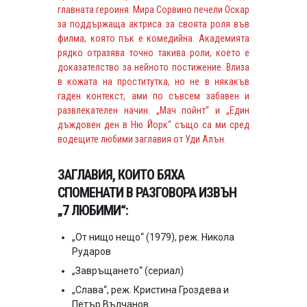
главната героиня. Мира Сорвино печели Оскар
за поддържаща актриса за своята роля във
филма, която пък е комедийна. Академията
рядко отразява точно такива роли, което е
доказателство за нейното постижение. Влиза
в кожата на проститутка, но не в някакъв
гаден контекст, ами по съвсем забавен и
развлекателен начин. „Мач пойнт“ и „Един
дъждовен ден в Ню Йорк“ също са ми сред
водещите любими заглавия от Уди Алън.
ЗАГЛАВИЯ, КОИТО БЯХА
СПОМЕНАТИ В РАЗГОВОРА ИЗВЪН
„7 ЛЮБИМИ“:
„От нищо нещо“ (1979), реж. Никола
Рударов
„Завръщането“ (сериал)
„Слава“, реж. Кристина Гроздева и
Петър Вълчанов