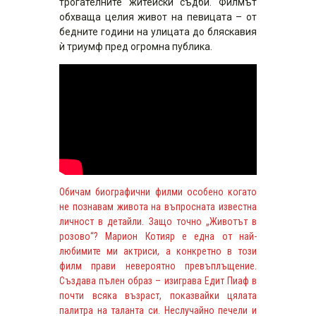
трогателните житейски съдби. Филмът
обхваща целия живот на певицата – от
бедните години на улицата до бляскавия
ѝ триумф пред огромна публика.
Обичам биографични филми особено когато
не познавам живота на въпросната известна
личност в детайли. Защо точно „Животът в
розово“? Марион Котияр е една от най-
любимите ми актриси, а конкретно в този
филм прави невероятно превъплъщение.
Създава пълен образ – изиграва Едит Пиаф в
почти всяка възраст, показвайки цялата
палитра на таланта си. Неслучайно печели и