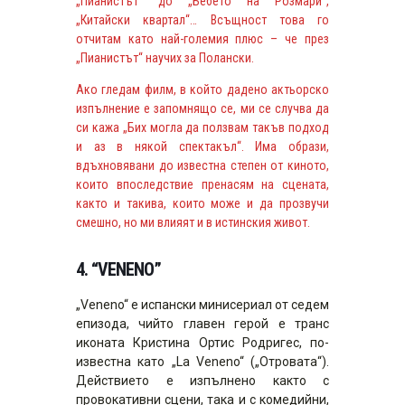
„Пианистът“ до „Бебето на Розмари“,
„Китайски квартал“… Всъщност това го
отчитам като най-големия плюс – че през
„Пианистът“ научих за Полански.
Ако гледам филм, в който дадено актьорско
изпълнение е запомнящо се, ми се случва да
си кажа „Бих могла да ползвам такъв подход
и аз в някой спектакъл“. Има образи,
вдъхновявани до известна степен от киното,
които впоследствие пренасям на сцената,
както и такива, които може и да прозвучи
смешно, но ми влияят и в истинския живот.
4. “VENENO”
„Veneno“ е испански минисериал от седем
епизода, чийто главен герой е транс
иконата Кристина Ортис Родригес, по-
известна като „La Veneno“ („Отровата“).
Действието е изпълнено както с
провокативни сцени, така и с комедийни,