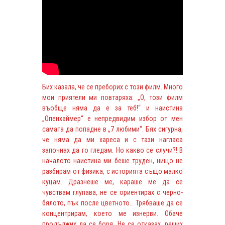
Бих казала, че се преборих с този филм. Много
мои приятели ми повтаряха: „О, този филм
въобще няма да е за теб!“ и наистина
„Опенхаймер“ е непредвидим избор от мен
самата да попадне в „7 любими“. Бях сигурна,
че няма да ми хареса и с тази нагласа
започнах да го гледам. Но какво се случи?! В
началото наистина ми беше труден, нищо не
разбирам от физика, с историята също малко
куцам. Дразнеше ме, караше ме да се
чувствам глупава, не се ориентирах с черно-
бялото, пък после цветното… Трябваше да се
концентрирам, което ме изнерви. Обаче
продължих да се боря. Не се отказах, реших