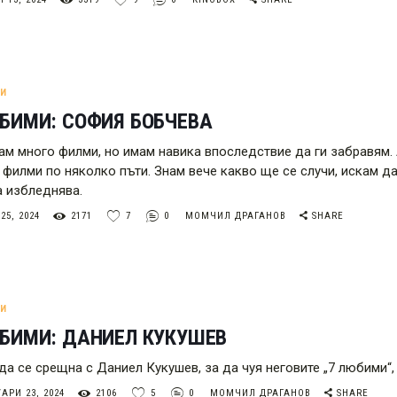
МИ
БИМИ: СОФИЯ БОБЧЕВА
ам много филми, но имам навика впоследствие да ги забравям. 
 филми по няколко пъти. Знам вече какво ще се случи, искам да
 избледнява.
5, 2024
2171
7
0
МОМЧИЛ ДРАГАНОВ
SHARE
МИ
ЮБИМИ: ДАНИЕЛ КУКУШЕВ
да се срещна с Даниел Кукушев, за да чуя неговите „7 любими“,
АРИ 23, 2024
2106
5
0
МОМЧИЛ ДРАГАНОВ
SHARE