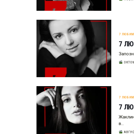
7 ЛЮБИ
7 ЛЮ
Запозн
ОКТОМ
7 ЛЮБИ
7 Л
Жаклин
в…
АВГУСТ