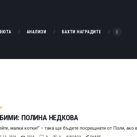
НАЧАЛО
РЕВЮТА
KINOBOX BULGARIA
ВЮТА
АНАЛИЗИ
БАХТИ НАГРАДИТЕ
АНАЛИЗИ
БАХТИ НАГРАДИТЕ
ИНТЕРВЮТА
ЗА НАС
МИ
ЮБИМИ: ПОЛИНА НЕДКОВА
ейте, малки котки!“ – така ще бъдете посрещнати от Поли, ако в
 13, 2024
3319
9
0
KINOBOX
SHARE