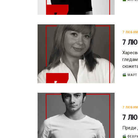
7 ЛЮБИ
7 ЛЮ
Харесв
гледам
сюжета
МАРТ 2
7 ЛЮБИ
7 Л
Преди 
ФЕВРУ