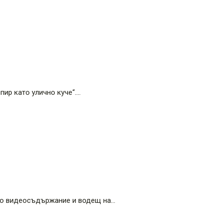
пир като улично куче“.…
чно видеосъдържание и водещ на…