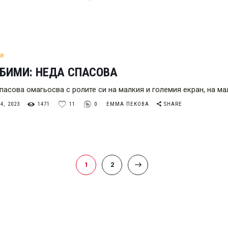
МИ
ЮБИМИ: НЕДА СПАСОВА
пасова омагьосва с ролите си на малкия и големия екран, на ма
4, 2023
1471
11
0
ЕММА ПЕКОВА
SHARE
PAGE
1
PAGE
2
>