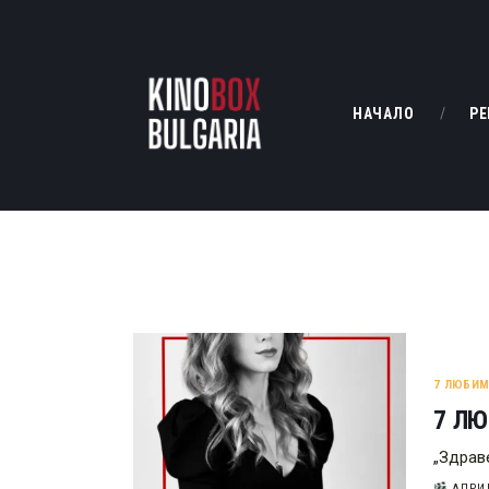
НАЧАЛО
РЕ
7 ЛЮБИ
7 Л
„Здрав
АПРИЛ