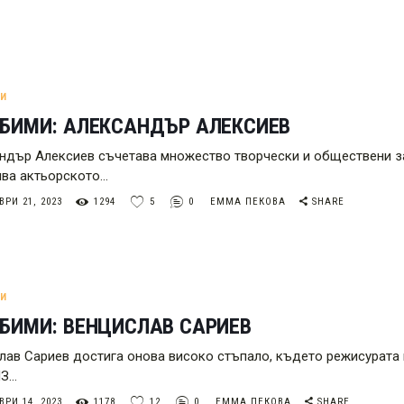
МИ
ЮБИМИ: АЛЕКСАНДЪР АЛЕКСИЕВ
ндър Алексиев съчетава множество творчески и обществени за
ва актьорското…
РИ 21, 2023
1294
5
0
ЕММА ПЕКОВА
SHARE
МИ
БИМИ: ВЕНЦИСЛАВ САРИЕВ
лав Сариев достига онова високо стъпало, където режисурата 
З…
РИ 14, 2023
1178
12
0
ЕММА ПЕКОВА
SHARE