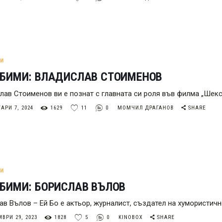
МИ
ЮБИМИ: ВЛАДИСЛАВ СТОИМЕНОВ
лав Стоименов ви е познат с главната си роля във филма „Шекс
АРИ 7, 2024
1629
11
0
МОМЧИЛ ДРАГАНОВ
SHARE
МИ
БИМИ: БОРИСЛАВ ВЪЛОВ
ав Вълов – Ей Бо е актьор, журналист, създател на хумористи
ВРИ 29, 2023
1828
5
0
KINOBOX
SHARE