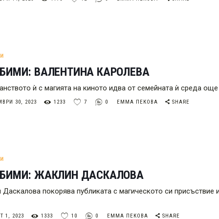
МИ
БИМИ: ВАЛЕНТИНА КАРОЛЕВА
анството ѝ с магията на киното идва от семейната ѝ среда още
ВРИ 30, 2023
1233
7
0
ЕММА ПЕКОВА
SHARE
МИ
ЮБИМИ: ЖАКЛИН ДАСКАЛОВА
 Даскалова покорява публиката с магическото си присъствие 
 1, 2023
1333
10
0
ЕММА ПЕКОВА
SHARE