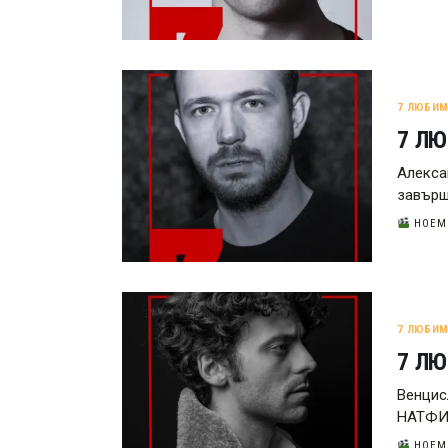
7 ЛЮБИ
7 Л
Алекса
завърш
НОЕМВ
7 ЛЮБИ
7 ЛЮ
Венцис
НАТФИ
НОЕМВ