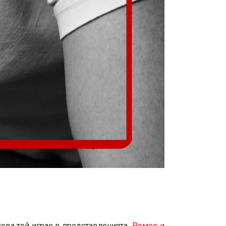
това той играе в представленията
„Ромео и