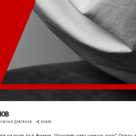
НОВ
ОМЧИЛ ДРАГАНОВ
SHARE
та си роля във филма „Шекспир като улично куче“. Освен 