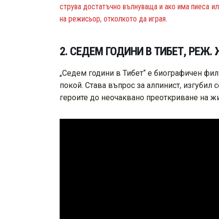
струва достатъчно вълнуваща и ако има пиеса ил
на режисьор, отколкото да играя.
2. СЕДЕМ ГОДИНИ В ТИБЕТ, РЕЖ
„Седем години в Тибет“ е биографичен фил
покой. Става въпрос за алпинист, изгубил 
героите до неочаквано преоткриване на жи