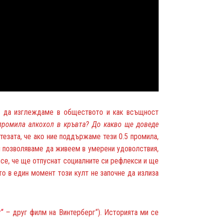
а да изглеждаме в обществото и как всъщност
5 промила алкохол в кръвта? До какво ще доведе
езата, че ако ние поддържаме тези 0.5 промила,
си позволяваме да живеем в умерени удоволствия,
 се, че ще отпуснат социалните си рефлекси и ще
то в един момент този култ не започне да излиза
т“
– друг филм на Винтерберг“). Историята ми се