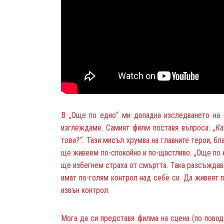
В „Още по едно“ ми допадна изследването на
изглеждаме. Самият филм поставя въпроса:
„Ка
това?“.
Тази мисъл хрумва на главните герои, бл
ще живеем по-спокойно и по-щастливо. „Още по е
ще избегнем страха от смъртта. Така разсъждава
имат по-голям контрол над себе си. Да живеят п
извън контрол.
Мога да си представя филма на сцена (по повод