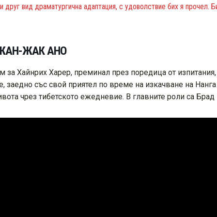
и друг вид драматургична адаптация, с удоволствие бих я прочел. Б
. ЖАН-ЖАК АНО
м за Хайнрих Харер, преминал през поредица от изпитания,
се, заедно със свой приятел по време на изкачване на Нанг
вота чрез тибетското ежедневие. В главните роли са Брад