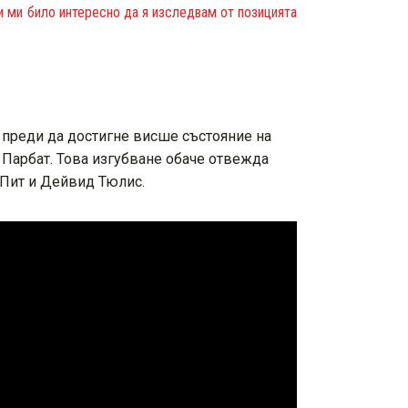
и ми било интересно да я изследвам от позицията
 преди да достигне висше състояние на
а Парбат. Това изгубване обаче отвежда
 Пит и Дейвид Тюлис.