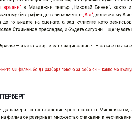
и връзки“
в Младежки театър „Николай Бинев“, както 
ската му биография до този момент е
„Арт“
, донесъл му Аск
а да го видите на сцената, а зад кулисите като режисьо
дислав Стоименов преследва, и бъдете сигурни – ще чувате
разие – и като жанр, и като националност – но все пак вс
имите ми филми, бе да разбера повече за себе си – какво ме вълнув
НТЕРБЕРГ
и да намерят ново вълнение чрез алкохола. Мислейки си, 
е на филма се разкриват множество очаквани и неочаквани