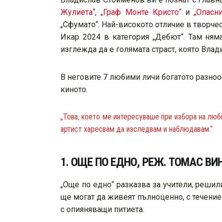
Жулиета“
,
„Граф Монте Кристо“
и
„Опасн
„Сфумато“. Най-високото отличие в творче
Икар 2024 в категория „Дебют“. Там ням
изглежда да е голямата страст, която Вла
В неговите 7 любими личи богатото разнооб
киното.
„Това, което ме интересуваше при избора на люб
артист харесвам да изследвам и наблюдавам.“
1. ОЩЕ ПО ЕДНО, РЕЖ. ТОМАС ВИ
„Още по едно“ разказва за учители, решил
ще могат да живеят пълноценно, с течени
с опияняващи питиета.