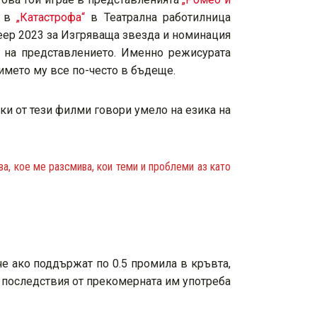
и в
„Катастрофа“
в Театрална работилница
еер 2023 за Изгряваща звезда и номинация
р на представлението. Именно режисурата
 името му все по-често в бъдеще.
еки от тези филми говори умело на езика на
а, кое ме разсмива, кои теми и проблеми аз като
че ако поддържат по 0.5 промила в кръвта,
 последствия от прекомерната им употреба