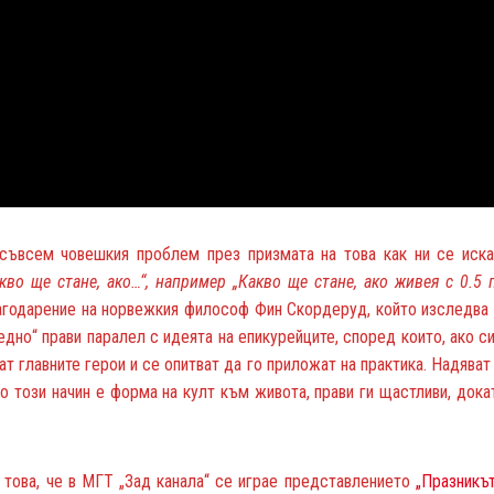
 съвсем човешкия проблем през призмата на това как ни се иск
кво ще стане, ако…“, например „Какво ще стане, ако живея с 0.
агодарение на норвежкия философ Фин Скордеруд, който изследва т
дно“ прави паралел с идеята на епикурейците, според които, ако 
т главните герои и се опитват да го приложат на практика. Надяват
о този начин е форма на култ към живота, прави ги щастливи, дока
 това, че в МГТ „Зад канала“ се играе представлението
„Празникъ