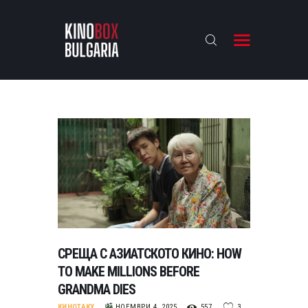
KINOBOX BULGARIA
НАЧАЛО
РЕВЮТА
АНАЛИЗИ
БАХТИ НАГРАДИТЕ
ИНТЕРВЮТА
ЗА НАС
СРЕЩА С АЗИАТСКОТО КИНО: HOW
TO MAKE MILLIONS BEFORE
GRANDMA DIES
КИНОТАКУ
НОЕМВРИ 4, 2025
557
3