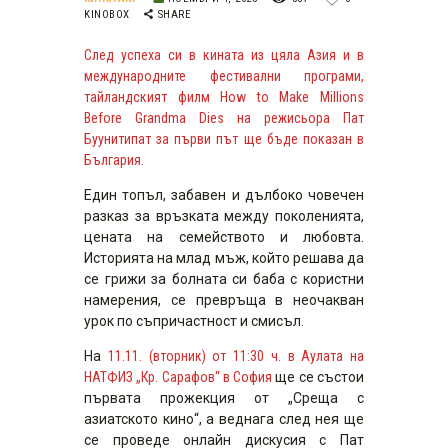
KINOBOX
SHARE
След успеха си в кината из цяла Азия и в
международните фестивални програми,
тайландският филм How to Make Millions
Before Grandma Dies на режисьора Пат
Буунитипат за първи път ще бъде показан в
България.
Един топъл, забавен и дълбоко човечен
разказ за връзката между поколенията,
цената на семейството и любовта.
Историята на млад мъж, който решава да
се грижи за болната си баба с користни
намерения, се превръща в неочакван
урок по съпричастност и смисъл.
На
11.11. (вторник) от 11:30 ч. в Аулата на
НАТФИЗ „Кр. Сарафов“ в София
ще се състои
първата прожекция от „Среща с
азиатското кино“, а веднага след нея ще
се проведе онлайн дискусия с Пат