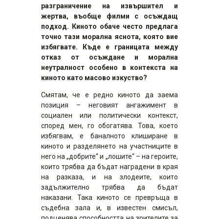
разграничение на извършител и
жертва, въобще филми с осъждащ
подход. Киното обаче често предлага
точно тази морална яснота, която вие
избягвате. Къде е границата между
отказ от осъждане и морална
неутралност особено в контекста на
киното като масово изкуство?
Смятам, че е редно киното да заема
позиция – неговият ангажимент в
социален или политически контекст,
според мен, го обогатява. Това, което
избягвам, е баналното клиширане в
киното и разделянето на участниците в
него на „добрите“ и „лошите“ – на героите,
които трябва да бъдат наградени в края
на разказа, и на злодеите, които
задължително трябва да бъдат
наказани. Така киното се превръща в
съдебна зала и, в известен смисъл,
подценява способността на зрителите за