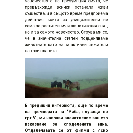
човечеството по презумпция смята, че
превъзхожда всички останали живи
същества, и в същото време предприема
действия, които са унищожителни не
само за растителния и животинския свят,
но и за самото човечество. Струва ми се,
че в значителна степен подценяваме
животните като наши активни съжители
на тази планета.
В предишни интервюта, още по време
на премиерата на “Риба, плуваща по
гръб”, ми направи впечатление вашето
изказване за споделената вина.
Отдалечавате се от филми с ясно