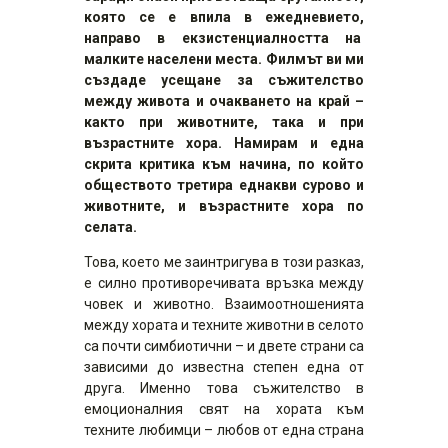
която се е впила в ежедневието,
направо в екзистенциалността на
малките населени места. Филмът ви ми
създаде усещане за съжителство
между живота и очакването на край –
както при животните, така и при
възрастните хора. Намирам и една
скрита критика към начина, по който
обществото третира еднакви сурово и
животните, и възрастните хора по
селата.
Това, което ме заинтригува в този разказ,
е силно противоречивата връзка между
човек и животно. Взаимоотношенията
между хората и техните животни в селото
са почти симбиотични – и двете страни са
зависими до известна степен една от
друга. Именно това съжителство в
емоционалния свят на хората към
техните любимци – любов от една страна