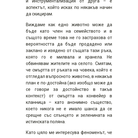
и инструментализация от друга – е
аспектът, който исках по някакъв начин
да скицирам.
Виждаме как едно животно може да
бъде като член на семейството и в
същото време това не го застрахова от
вероятността да бъде продадено или
заклано и изядено от същата тази ръка,
която го е милвала и хранела. Не
обвинявам жителите на селото. Смятам,
че смъртта от ръката на човека, който е
отгледал въпросното животно, в някакъв
план е по-достойна (ако изобщо може да
се говори за достойнство в такъв
контекст) от смъртта на конвейер в
кланница – като анонимно същество,
което никога не е имало шанса да се
срещне със слънцето и зеленината на
истинската поляна.
Като цяло ме интересува феноменът, че