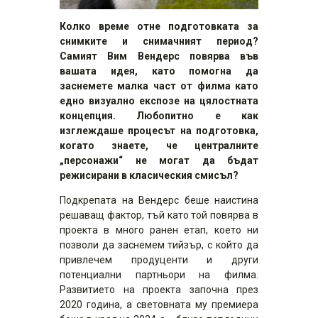
Колко време отне подготовката за
снимките и снимачният период?
Самият Вим Вендерс повярва във
вашата идея, като помогна да
заснемете малка част от филма като
едно визуално експозе на цялостната
концепция. Любопитно е как
изглеждаше процесът на подготовка,
когато знаете, че централните
„персонажи“ не могат да бъдат
режисирани в класическия смисъл?
Подкрепата на Вендерс беше наистина
решаващ фактор, тъй като той повярва в
проекта в много ранен етап, което ни
позволи да заснемем тийзър, с който да
привлечем продуценти и други
потенциални партньори на филма.
Развитието на проекта започна през
2020 година, а световната му премиера