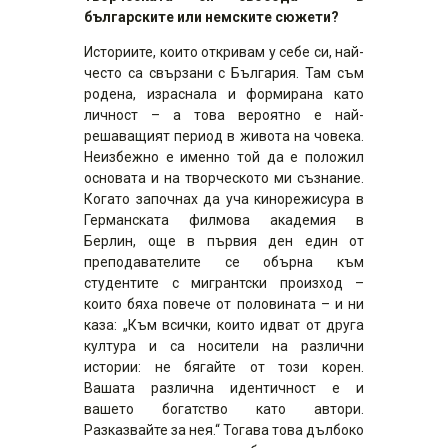
българските или немските сюжети?
Историите, които откривам у себе си, най-
често са свързани с България. Там съм
родена, израснала и формирана като
личност – а това вероятно е най-
решаващият период в живота на човека.
Неизбежно е именно той да е положил
основата и на творческото ми съзнание.
Когато започнах да уча кинорежисура в
Германската филмова академия в
Берлин, още в първия ден един от
преподавателите се обърна към
студентите с мигрантски произход –
които бяха повече от половината – и ни
каза: „Към всички, които идват от друга
култура и са носители на различни
истории: не бягайте от този корен.
Вашата различна идентичност е и
вашето богатство като автори.
Разказвайте за нея.“ Тогава това дълбоко