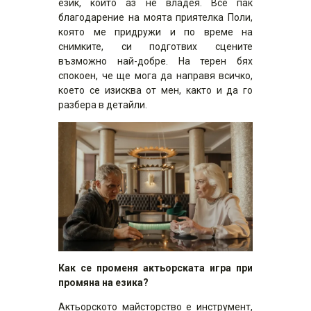
език, който аз не владея. Все пак
благодарение на моята приятелка Поли,
която ме придружи и по време на
снимките, си подготвих сцените
възможно най-добре. На терен бях
спокоен, че ще мога да направя всичко,
което се изисква от мен, както и да го
разбера в детайли.
Как се променя актьорската игра при
промяна на езика?
Актьорското майсторство е инструмент,