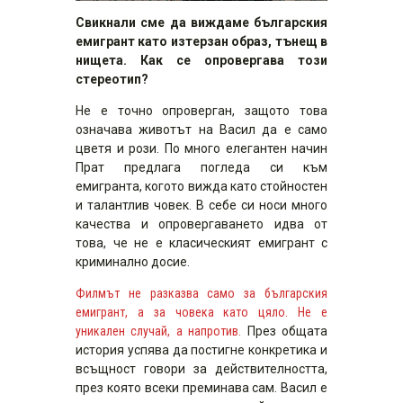
Свикнали сме да виждаме българския
емигрант като изтерзан образ, тънещ в
нищета. Как се опровергава този
стереотип?
Не е точно опроверган, защото това
означава животът на Васил да е само
цветя и рози. По много елегантен начин
Прат предлага погледа си към
емигранта, когото вижда като стойностен
и талантлив човек. В себе си носи много
качества и опровергаването идва от
това, че не е класическият емигрант с
криминално досие.
Филмът не разказва само за българския
емигрант, а за човека като цяло. Не е
уникален случай, а напротив.
През общата
история успява да постигне конкретика и
всъщност говори за действителността,
през която всеки преминава сам. Васил е