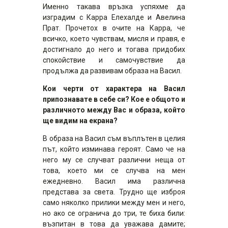
Именно такава връзка успяхме да
изградим с Карра Елехалде и Авелина
Прат. Прочетох в очите на Карра, че
всичко, което чувствам, мисля и правя, е
достигнало до него и тогава придобих
спокойствие и самочувствие да
продължа да развивам образа на Васил.
Кои черти от характера на Васил
припознавате в себе си? Кое е общото и
различното между Вас и образа, който
ще видим на екрана?
В образа на Васил съм въплътен в целия
път, който изминава героят. Само че на
него му се случват различни неща от
това, което ми се случва на мен
ежедневно. Васил има различна
представа за света. Трудно ще изброя
само няколко прилики между мен и него,
но ако се огранича до три, те биха били:
възпитан в това да уважава дамите;