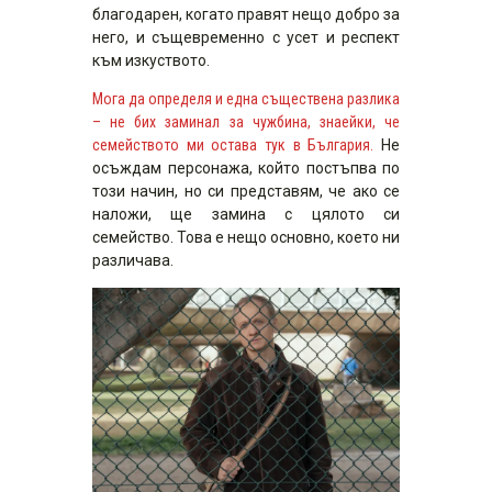
благодарен, когато правят нещо добро за
него, и същевременно с усет и респект
към изкуството.
Мога да определя и една съществена разлика
– не бих заминал за чужбина, знаейки, че
семейството ми остава тук в България.
Не
осъждам персонажа, който постъпва по
този начин, но си представям, че ако се
наложи, ще замина с цялото си
семейство. Това е нещо основно, което ни
различава.