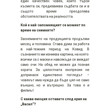
един качествен човек, който търси
късмета си, предизвиква съдбата си и в
същото време преодолява
обстоятелствата на реалността.
Кой е най-запомнящият се момент по
време на снимките?
Заснемането на продукцията продължи
месец и половина. Става дума за работа
в най-тежкия период на Ковид. В
съзнанието ми изниква картина, на която
всички са с маски и навсякъде се виждат
само очи. На обяд не можех да позная
хората. За цялостната експресия не
допринася единствено погледът –
човекът има нужда да бъде цял не само
външно, но и вътрешно. За това е и
филмът.
С каква емоция оставате след края на
„Васил“?