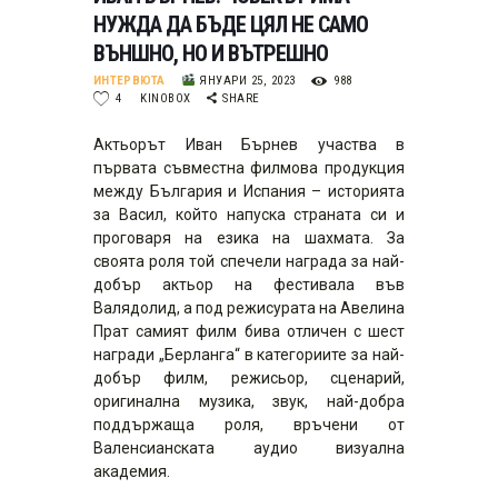
НУЖДА ДА БЪДЕ ЦЯЛ НЕ САМО
ВЪНШНО, НО И ВЪТРЕШНО
ИНТЕРВЮТА
ЯНУАРИ 25, 2023
988
4
KINOBOX
SHARE
Актьорът Иван Бърнев участва в
първата съвместна филмова продукция
между България и Испания – историята
за Васил, който напуска страната си и
проговаря на езика на шахмата. За
своята роля той спечели награда за най-
добър актьор на фестивала във
Валядолид, а под режисурата на Авелина
Прат самият филм бива отличен с шест
награди „Берланга“ в категориите за най-
добър филм, режисьор, сценарий,
оригинална музика, звук, най-добра
поддържаща роля, връчени от
Валенсианската аудио визуална
академия.