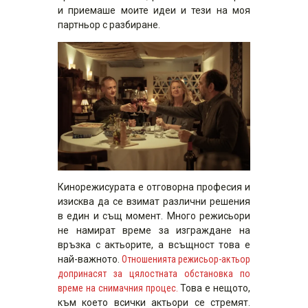
и приемаше моите идеи и тези на моя
партньор с разбиране.
Кинорежисурата е отговорна професия и
изисква да се взимат различни решения
в един и същ момент. Много режисьори
не намират време за изграждане на
връзка с актьорите, а всъщност това е
най-важното.
Отношенията режисьор-актьор
допринасят за цялостната обстановка по
време на снимачния процес.
Това е нещото,
към което всички актьори се стремят.