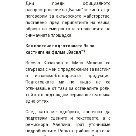
Дни преди официалното
разпространение на „Васил“ по кината ще
поговорим за актьорското майсторство,
поставено пред перипетиите на езика,
образа на емигранта и отношенията на
снимачната площадка.
Как протече подготовката Ви за
кастинга на филма „Васил“?
Весела Казакова и Мила Милева се
свързаха с мен с предложение за кастинг
в испанско-българската продукция.
Подготовката ми по нищо не се
отличаваше от тази за останалите роли,
тъй като подхождам сериозно към всяка
една от тях.
След като ме одобриха, започнах да
подготвям сцените и текстовете, а с
режисьора Авелина Прат уточнихме
подробностите. Ролята трябваше да е на