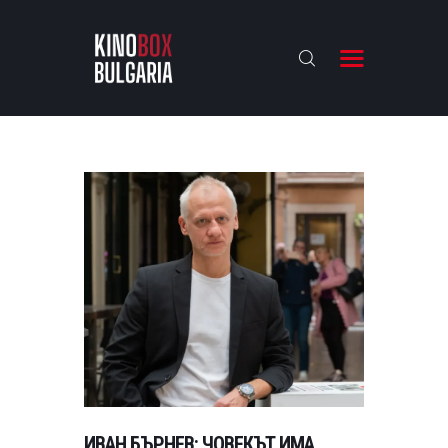
KINOBOX BULGARIA
НАЧАЛО
РЕВЮТА
АНАЛИЗИ
БАХТИ НАГРАДИТЕ
ИНТЕРВЮТА
ЗА НАС
ИВАН БЪРНЕВ: ЧОВЕКЪТ ИМА