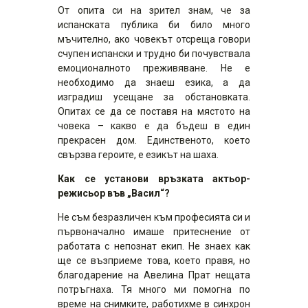
От опита си на зрител знам, че за
испанската публика би било много
мъчително, ако човекът отсреща говори
счупен испански и трудно би почувствала
емоционалното преживяване. Не е
необходимо да знаеш езика, а да
изградиш усещане за обстановката.
Опитах се да се поставя на мястото на
човека – какво е да бъдеш в един
прекрасен дом. Единственото, което
свързва героите, е езикът на шаха.
Как се установи връзката актьор-
режисьор
във „Васил“?
Не съм безразличен към професията си и
първоначално имаше притеснение от
работата с непознат екип. Не знаех как
ще се възприеме това, което правя, но
благодарение на Авелина Прат нещата
потръгнаха. Тя много ми помогна по
време на снимките, работихме в синхрон