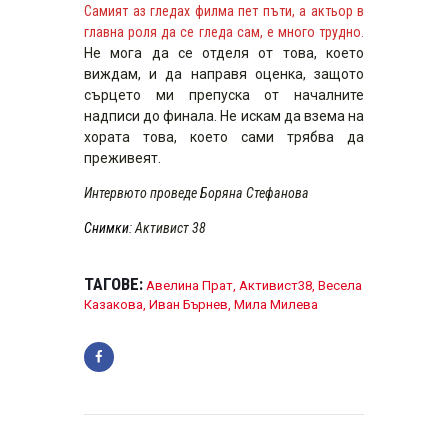
Самият аз гледах филма пет пъти, а актьор в
главна роля да се гледа сам, е много трудно.
Не мога да се отделя от това, което
виждам, и да направя оценка, защото
сърцето ми препуска от началните
надписи до финала. Не искам да взема на
хората това, което сами трябва да
преживеят.
Интервюто проведе Боряна Стефанова
Снимки
: Активист 38
ТАГОВЕ:
Авелина Прат
,
Активист38
,
Весела
Казакова
,
Иван Бърнев
,
Мила Милева
НАВИГАЦИЯ