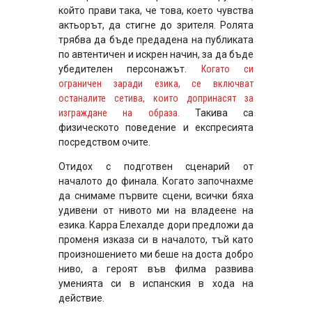
който прави така, че това, което чувства
актьорът, да стигне до зрителя. Ролята
трябва да бъде предадена на публиката
по автентичен и искрен начин, за да бъде
убедителен персонажът.
Когато си
ограничен заради езика, се включват
останалите сетива, които допринасят за
изграждане на образа.
Такива са
физическото поведение и експресията
посредством очите.
Отидох с подготвен сценарий от
началото до финала. Когато започнахме
да снимаме първите сцени, всички бяха
удивени от нивото ми на владеене на
езика. Карра Елехалде дори предложи да
променя изказа си в началото, тъй като
произношението ми беше на доста добро
ниво, а героят във филма развива
уменията си в испанския в хода на
действие.