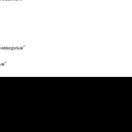
, наведнъж“
ъж“