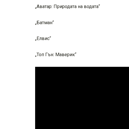
„Аватар: Природата на водата“
„Батман“
„Елвис“
„Топ Гън: Маверик“