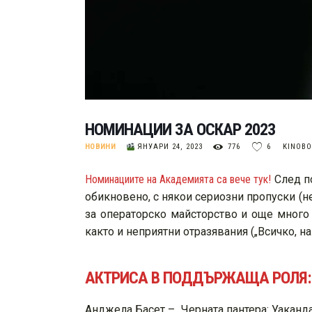
НОМИНАЦИИ ЗА ОСКАР 2023
НОВИНИ
ЯНУАРИ 24, 2023
776
6
KINOB
Номинациите на Академията са вече тук!
След п
обикновено, с някои сериозни пропуски (н
за операторско майсторство и още много 
както и неприятни отразявания („Всичко, н
АКТРИСА В ПОДДЪРЖАЩА РОЛЯ:
Анджела Басет – „Черната пантера: Уаканд