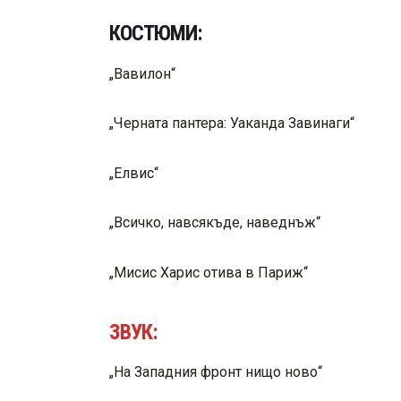
КОСТЮМИ:
„Вавилон“
„Черната пантера: Уаканда Завинаги“
„Елвис“
„Всичко, навсякъде, наведнъж“
„Мисис Харис отива в Париж“
ЗВУК:
„На Западния фронт нищо ново“