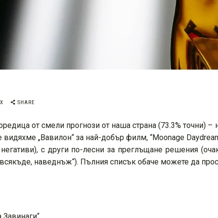
OX
SHARE
оредица от смели прогнози от наша страна (73.3% точни) – 
е видяхме „Вавилон“ за най-добър филм, “Moonage Daydream”
негативи), с други по-лесни за преглъщане решения (оч
авсякъде, наведнъж“). Пълния списък обаче можете да прос
а Завинаги“