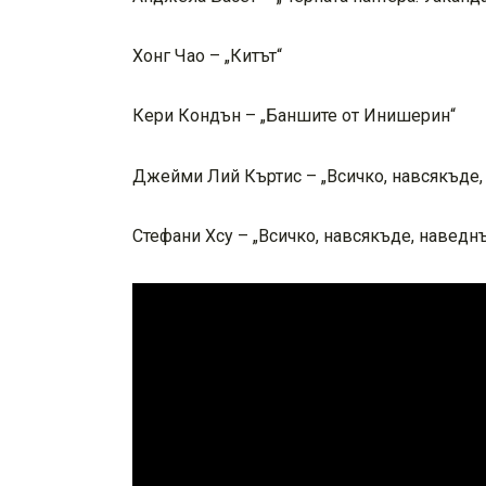
Хонг Чао – „Китът“
Кери Кондън – „Баншите от Инишерин“
Джейми Лий Къртис – „Всичко, навсякъде
Стефани Хсу – „Всичко, навсякъде, наведн