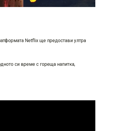
атформата Netflix ще предостави ултра
одното си време с гореща напитка,