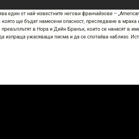
 един от най-известните негови франчайзове – „American Cr
 в която ще бъдат намесени опасност, преследване в мрака 
 превъплътят в Нора и Дийн Бранък, които се нанасят в име
а изпраща ужасяващи писма и да се спотайва наблизо. Исто