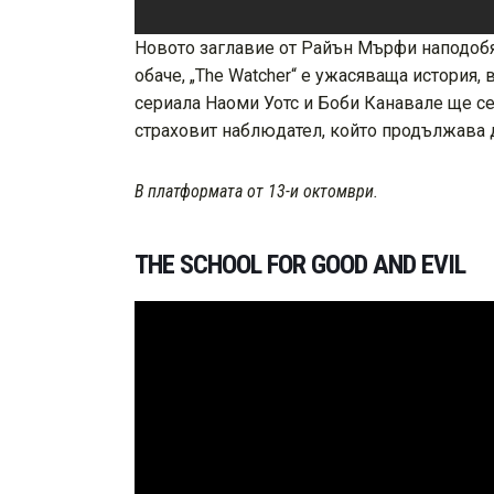
Новото заглавие от Райън Мърфи наподобява
обаче, „The Watcher“ е ужасяваща история,
сериала Наоми Уотс и Боби Канавале ще се
страховит наблюдател, който продължава д
В платформата от 13-и октомври.
THE SCHOOL FOR GOOD AND EVIL