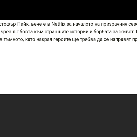
ристофър Пайк, вече е в Netflix за началото на призрачния 
чрез любовта към страшните истории и борбата за живот. 
 тъмното, като накрая героите ще трябва да се изправят пр