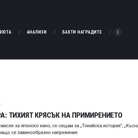
НАЧАЛО
РЕВЮТА
KINOBOX BULGARIA
ВЮТА
АНАЛИЗИ
БАХТИ НАГРАДИТЕ
АНАЛИЗИ
БАХТИ НАГРАДИТЕ
ИНТЕРВЮТА
ЗА НАС
У
А: ТИХИЯТ КРЯСЪК НА ПРИМИРЕНИЕТО
мисля за японско кино, се сещам за „Токийска история“, „Късна
ващо се лавинообразно напрежение