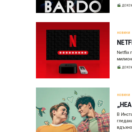
ДЕКЕМ
НОВИНИ
NETF
Netfli
милион
ДЕКЕМ
НОВИНИ
„HEA
В Инст
гледаха
вдъхно