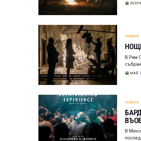
ФЕВРУ
НОВИНИ
НОЩ
В Рим 
събран
МАЙ 3
РЕВЮТА
БАРД
ВЪО
В Мекс
послед