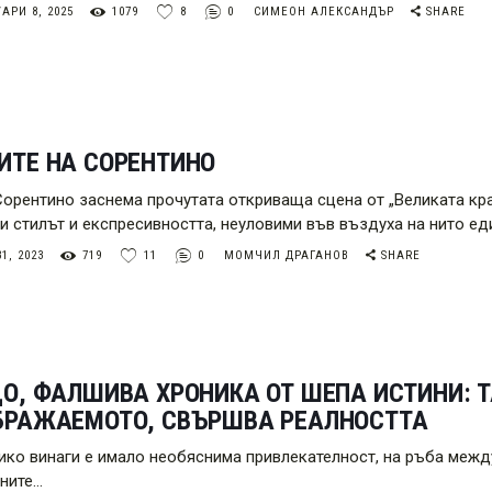
АРИ 8, 2025
1079
8
0
СИМЕОН АЛЕКСАНДЪР
SHARE
ИТЕ НА СОРЕНТИНО
Сорентино заснема прочутата откриваща сцена от „Великата крас
и стилът и експресивността, неуловими във въздуха на нито еди
1, 2023
719
11
0
МОМЧИЛ ДРАГАНОВ
SHARE
О, ФАЛШИВА ХРОНИКА ОТ ШЕПА ИСТИНИ: 
БРАЖАЕМОТО, СВЪРШВА РЕАЛНОСТТА
ико винаги е имало необяснима привлекателност, на ръба межд
ните…