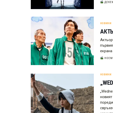
ДЕКЕМ
НОВИНИ
АКТЬ
Актьор
първия
екрана
НОЕМВ
НОВИНИ
„WED
„Wedne
новият
пореди
свръхе