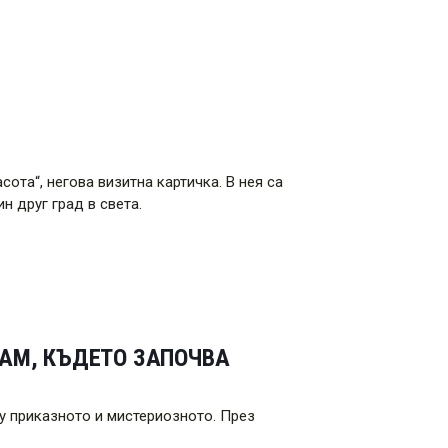
ота“, негова визитна картичка. В нея са
н друг град в света.
ТАМ, КЪДЕТО ЗАПОЧВА
у приказното и мистериозното. През