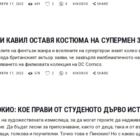
ВРИ 17, 2022
649
2
0
KINOBOX
SHARE
И КАВИЛ ОСТАВЯ КОСТЮМА НА СУПЕРМЕН 
лите на фентъзи жанра и вселените на супергерои знаят колко 
ряда британският актьор заяви, че захвърля емлбематичното на
яването на филмовата колекция на DC Comics.
ВРИ 17, 2022
578
2
0
KINOBOX
SHARE
КИО: КОЕ ПРАВИ ОТ СТУДЕНОТО ДЪРВО ИС
а на художествената измислица, за да могат героите да надживе
ие. Да бъдат лесни за припознаване, както от деца, така и от 
ащи, толкова и поучителни. Точно това е Пинокио! Но с какво щ