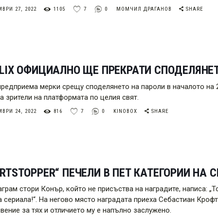
ВРИ 27, 2022
1105
7
0
МОМЧИЛ ДРАГАНОВ
SHARE
LIX ОФИЦИАЛНО ЩЕ ПРЕКРАТИ СПОДЕЛЯНЕТО
x предприема мерки срещу споделянето на пароли в началото на 
а зрители на платформата по целия свят.
ВРИ 24, 2022
816
7
0
KINOBOX
SHARE
RTSTOPPER“ ПЕЧЕЛИ В ПЕТ КАТЕГОРИИ НА 
аграм стори Конър, който не присъства на наградите, написа: „Т
 сериала!“. На негово място наградата приеха Себастиан Крофт 
вение за тях и отличието му е напълно заслужено.