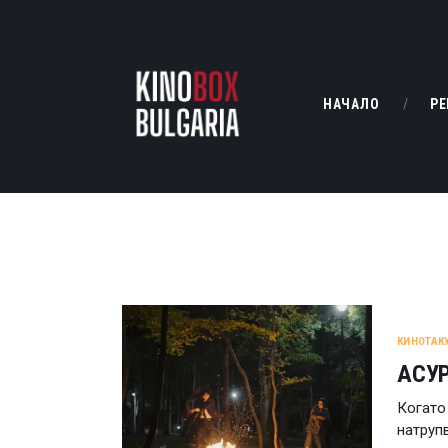
НАЧАЛО
РЕ
КИНОТАК
АСУР
Когато 
натруп