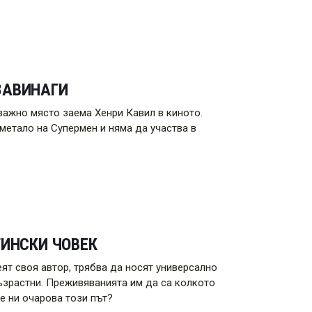
ЗАВИНАГИ
важно място заема Хенри Кавил в киното.
метало на Супермен и няма да участва в
ТИНСКИ ЧОВЕК
ят своя автор, трябва да носят универсално
възрастни. Преживяванията им да са колкото
е ни очарова този път?