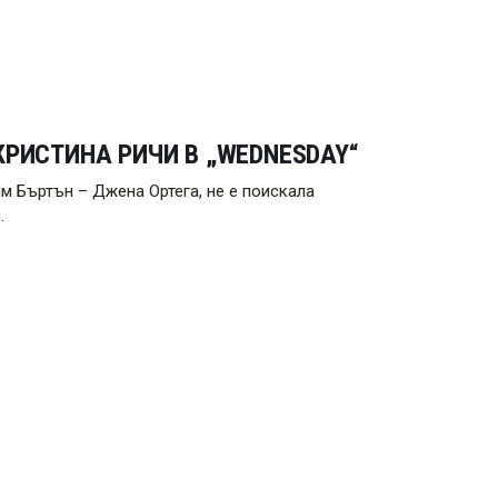
КРИСТИНА РИЧИ В „WEDNESDAY“
м Бъртън – Джена Ортега, не е поискала
.