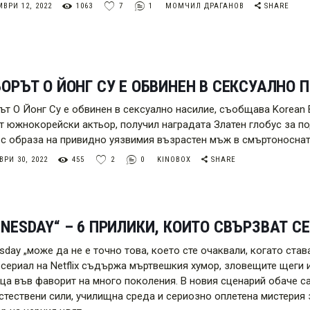
ВРИ 12, 2022
1063
7
1
МОМЧИЛ ДРАГАНОВ
SHARE
ОРЪТ О ЙОНГ СУ Е ОБВИНЕН В СЕКСУАЛНО 
ът О Йонг Су е обвинен в сексуално насилие, съобщава Korean 
т южнокорейски актьор, получил наградата Златен глобус за п
 с образа на привидно уязвимия възрастен мъж в смъртоносната
РИ 30, 2022
455
2
0
KINOBOX
SHARE
NESDAY“ – 6 ПРИЛИКИ, КОИТО СВЪРЗВАТ СЕ
sday „може да не е точно това, което сте очаквали, когато ста
 сериал на Netflix съдържа мъртвешкия хумор, зловещите щеги и
ца във фаворит на много поколения. В новия сценарий обаче с
стествени сили, училищна среда и сериозно оплетена мистерия 