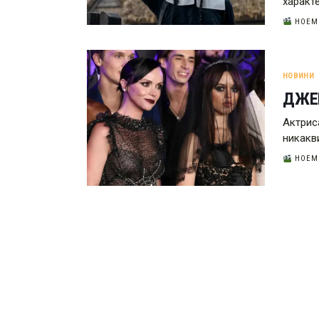
характе
НОЕМВ
НОВИНИ
ДЖЕН
Актрис
никакв
НОЕМВ
РАЗДЕЛЯНЕ
НА
ПУБЛИКАЦИИТЕ
НА
СТРАНИЦИ