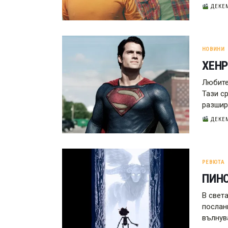
ДЕКЕМ
НОВИНИ
ХЕНР
Любите
Тази с
разшир
ДЕКЕМ
РЕВЮТА
ПИНО
В свет
послан
вълнув