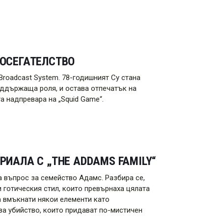
ПОСЕГАТЕЛСТВО
Broadcast System. 78-годишният Су стана
оддържаща роля, и остава отпечатък на
 надпревара на „Squid Game“.
РИАЛА С „THE ADDAMS FAMILY“
ва въпрос за семейство Адамс. Разбира се,
 готическия стил, които превърнаха цялата
а вмъкнати някои елементи като
за убийство, които придават по-мистичен