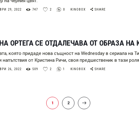
р на черния цвят.
РИ 29, 2022
747
2
0
KINOBOX
SHARE
А ОРТЕГА СЕ ОТДАЛЕЧАВА ОТ ОБРАЗА НА 
ата, която придаде нова същност на Wednesday в сериала на Ти
и напътствия от Кристина Ричи, своя предшественик в тази роля
РИ 26, 2022
509
2
1
KINOBOX
SHARE
PAGE
1
PAGE
2
>