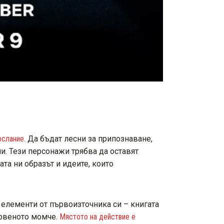
ослание.
Да бъдат лесни за припознаване,
ни. Тези персонажи трябва да оставят
ата ни образът и идеите, които
 елементи от първоизточника си – книгата
ървеното момче.
Мястото на действие е