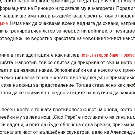
 които карат малките зрители да гледат втренчено от ужас
сформацията на Пинокио и приятеля му в магарета). Поради
 – надали ще има такъв въздействащ ефект в това отношен
дане
. Няма как да очакваме всеки веднага да схване, напри
ли в тренировъчен лагер за невръстни войници, от тези две
 отведнъж, че вероятно красотата на човешкия живот наистин
ие в тази адаптация, е как наглед
познати герои биват показа
книгата. Напротив, той се опитва да прикрива от съзнанието
ват и да излизат наяве. Запознавайки се в началото с прич
та емоционална точка – когато дърводелецът непримиримо 
а сияе на афиш за представление. Тогава става ясно как л
готови да се примирят с недостатъците на другия и да зажи
песен, която е точната противоположност на онова, което 
еейки му за лека нощ. „Ciao Papa” е посланието на сина къ
или дадени, и опит да бъде обяснена една връзка, приемана
Останалата част от вълшебния саундтрак, дело на Александъ