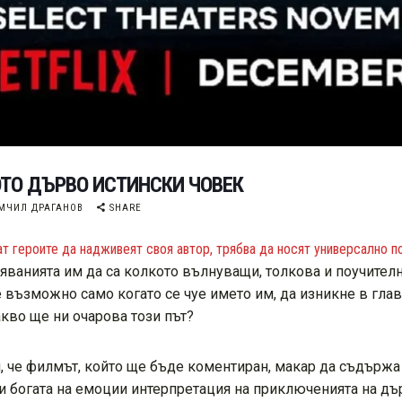
ОТО ДЪРВО ИСТИНСКИ ЧОВЕК
МЧИЛ ДРАГАНОВ
SHARE
т героите да надживеят своя автор, трябва да носят универсално п
вяванията им да са колкото вълнуващи, толкова и поучител
е възможно само когато се чуе името им, да изникне в глав
акво ще ни очарова този път?
и, че филмът, който ще бъде коментиран, макар да съдържа
 и богата на емоции интерпретация на приключенията на д