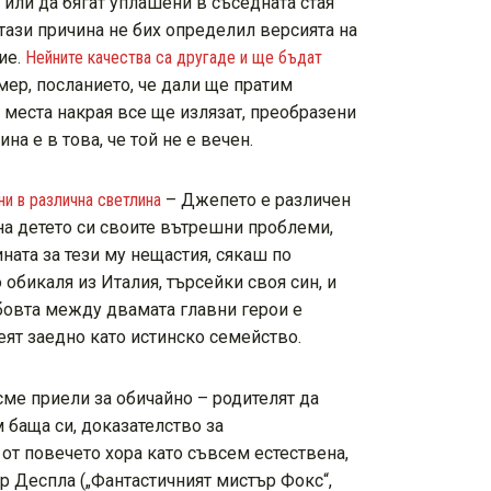
 или да бягат уплашени в съседната стая
 тази причина не бих определил версията на
ие.
Нейните качества са другаде и ще бъдат
мер, посланието, че дали ще пратим
 места накрая все ще излязат, преобразени
а е в това, че той не е вечен.
ни в различна светлина
– Джепето е различен
 на детето си своите вътрешни проблеми,
ината за тези му нещастия, сякаш по
обикаля из Италия, търсейки своя син, и
юбовта между двамата главни герои е
веят заедно като истинско семейство.
сме приели за обичайно – родителят да
м баща си, доказателство за
 от повечето хора като съвсем естествена,
р Деспла („Фантастичният мистър Фокс“,