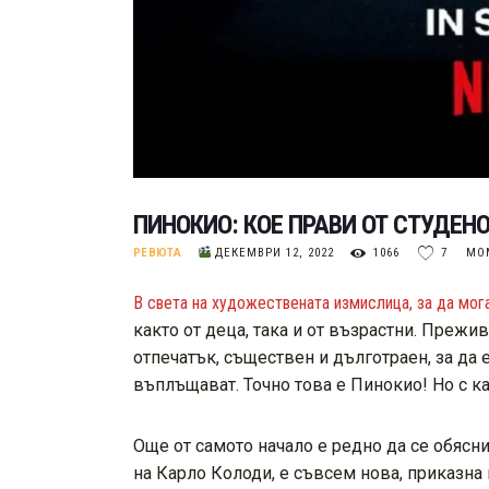
ПИНОКИО: КОЕ ПРАВИ ОТ СТУДЕН
РЕВЮТА
ДЕКЕМВРИ 12, 2022
1066
7
МО
В света на художествената измислица, за да мога
както от деца, така и от възрастни. Прежи
отпечатък, съществен и дълготраен, за да 
въплъщават. Точно това е Пинокио! Но с к
Още от самото начало е редно да се обясн
на Карло Колоди, е съвсем нова, приказна