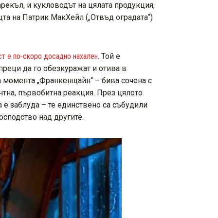
арекъл, и кукловодът на цялата продукция,
ощта на Патрик МакХейл („Отвъд оградата“)
ост е по-скоро досадно нахален
. Той е
преци да го обезкуражат и отива в
а момента „Франкенщайн“ – бива сочена с
нтна, първобитна реакция. През цялото
 е заблуда – те единствено са събудили
осподство над другите.