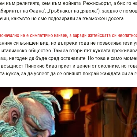
ем към религията, хем към войната. Режисьорът, а бих го н
абиринтът на Фавна“, „Гръбнакът на дявола“), заедно с пом
ачин, какъвто не сме подозирали за възможен досега.
воначално не е симпатично наивен, а заради житейската си неопитн
нния си външен вид, но въпреки това не позволява тези у
 италианско общество. Там за втори път куклата преживяв
ащ, негоден да бъде сред останалите. Но това е само моме
същност Пинокио бива приет и ценен от околните, но това
 кукла, за да успеят да се опиянят покрай жаждата си за г