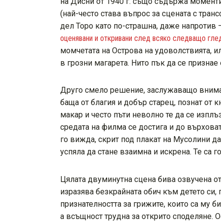
на Дисни от 1940 г. също съдържа моменти,
(най-често става въпрос за сцената с тран
дел Торо като по-страшна, даже напротив
оценявани и откривани след всяко следващо гле
момчетата на Острова на удоволствията, и
в грозни магарета. Нито пък да се признае
Друго смело решение, заслужаващо вниман
баща от благия и добър старец, познат от 
макар и често пъти неволно те да се изплъз
средата на филма се достига и до върхова
го вижда, скрит под плакат на Мусолини д
успяла да стане взаимна и искрена. Те са 
Цялата двуминутна сцена бива озвучена от 
изразява безкрайната обич към детето си, п
признателността за грижите, които са му б
а всъщност трудна за открито споделяне. 