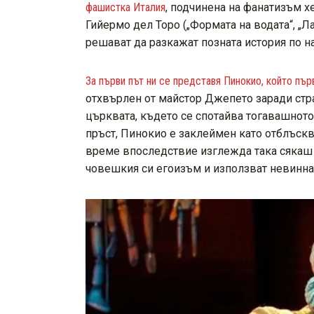
фашистка Италия
, подчинена на фанатизъм х
Гийермо дел Торо („Формата на водата“, „Л
решават да разкажат позната история по н
За първи път ни се представя Пинокио, който пър
отхвърлен от майстор Джепето заради стра
църквата, където се спотайва тогавашното
пръст, Пинокио е заклеймен като отблъскв
време впоследствие изглежда така сякаш в
човешкия си егоизъм и използват невинната