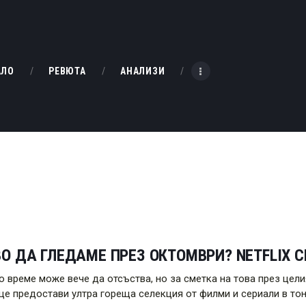
НАЧАЛО
РЕВЮТА
KINOBOX BULGARIA
АЛО
РЕВЮТА
АНАЛИЗИ
АНАЛИЗИ
БАХТИ НАГРАДИТЕ
ИНТЕРВЮТА
ЗА НАС
О ДА ГЛЕДАМЕ ПРЕЗ ОКТОМВРИ? NETFLIX 
о време може вече да отсъства, но за сметка на това през це
x ще предостави ултра гореща селекция от филми и сериали в тон