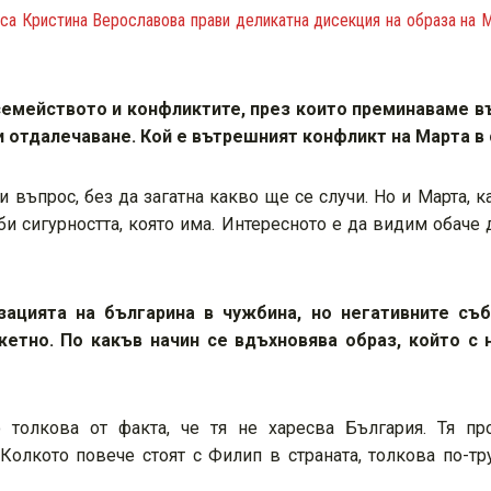
риса Кристина Верославова прави деликатна дисекция на образа на 
семейството и конфликтите, през които преминаваме в
 и отдалечаване. Кой е вътрешният конфликт на Марта в
и въпрос, без да загатна какво ще се случи. Но и Марта, ка
губи сигурността, която има. Интересното е да видим обаче
зацията на българина в чужбина, но негативните съ
етно. По какъв начин се вдъхновява образ, който с 
толкова от факта, че тя не харесва България. Тя про
Колкото повече стоят с Филип в страната, толкова по-тр