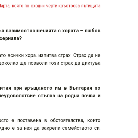
Марта, която по сходни черти кръстосва пътищата
ъв взаимоотношенията с хората – любов
 сериала?
то всички хора, изпитва страх. Страх да не
 доколко ще позволи този страх да диктува
бития при връщането им в България по
неудоволствие стъпва на родна почва и
сто е поставена в обстоятелства, които
удно е за нея да закрепи семейството си.