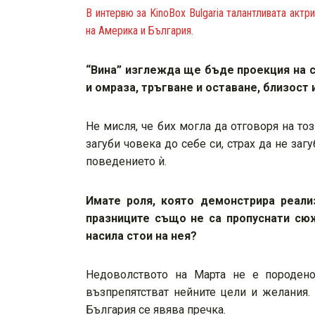
В интервю за KinoBox Bulgaria талантливата акт
на Америка и България.
“Вина” изглежда ще бъде проекция на 
и омраза, тръгване и оставане, близост
Не мисля, че бих могла да отговоря на тоз
загуби човека до себе си, страх да не за
поведението ѝ.
Имате роля, която демонстрира реали
празниците също не са пропуснати сюж
насила стои на нея?
Недоволството на Марта не е породено 
възпрепятстват нейните цели и желания. 
България се явява пречка.