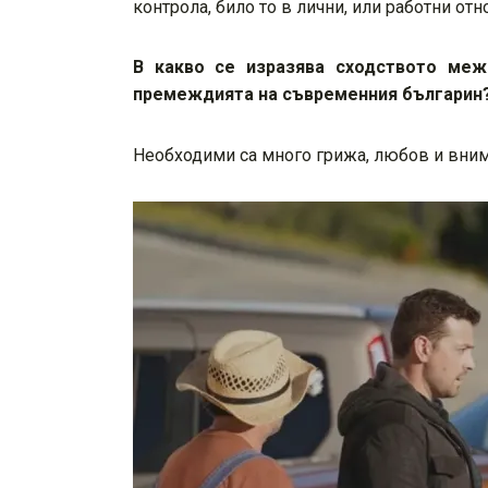
контрола, било то в лични, или работни от
В какво се изразява сходството меж
премеждията на съвременния българин
Необходими са много грижа, любов и внима