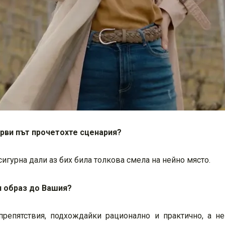
ърви път прочетохте сценария?
сигурна дали аз бих била толкова смела на нейно място.
и образ до Вашия?
репятствия, подхождайки рационално и практично, а н