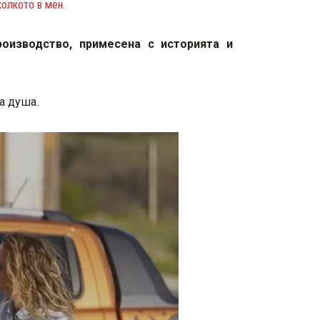
колкото в мен.
оизводство, примесена с историята и
та душа.