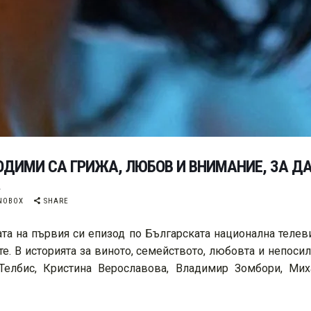
ДИМИ СА ГРИЖА, ЛЮБОВ И ВНИМАНИЕ, ЗА ДА
NOBOX
SHARE
ата на първия си епизод по Българската национална теле
те. В историята за виното, семейството, любовта и непос
Телбис, Кристина Верославова, Владимир Зомбори, Ми