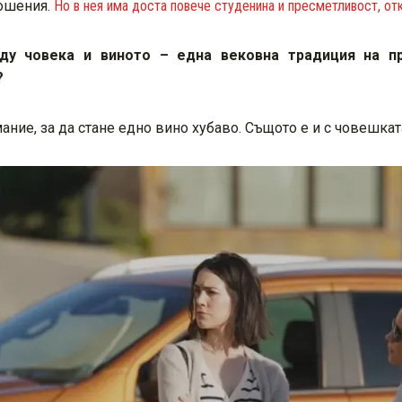
ношения.
Но в нея има доста повече студенина и пресметливост, от
ду човека и виното – една вековна традиция на пр
?
ние, за да стане едно вино хубаво. Същото е и с човешка