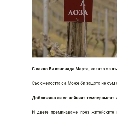
С какво Ви изненада Марта, когато за п
Със смелостта си. Може би защото не съм 
Доближава ли се нейният темперамент 
И двете преминаваме през житейските п