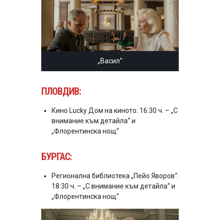
„Васил“
ПЛОВДИВ:
Кино Lucky Дом на киното: 16:30 ч. – „С
внимание към детайла“ и
„Флорентинска нощ“
БУРГАС:
Регионална библиотека „Пейо Яворов“:
18:30 ч. – „С внимание към детайла“ и
„Флорентинска нощ“