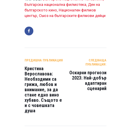
Българска национална филмотека
,
Ден на
българското кино
,
Национален филмов
център
,
Съюз на българските филмови дейци
НАВИГАЦИЯ
ПРЕДИШНА ПУБЛИКАЦИЯ
СЛЕДВАЩА
ПУБЛИКАЦИЯ:
Кристина
Оскарни прогнози
Верославова:
2023: Най-добър
Необходими са
адаптиран
грижа, любов и
сценарий
внимание, за да
стане едно вино
хубаво. Същото е
и с човешката
душа