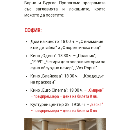
Варна и Бургас. Прилагаме програмата
със заглавията и локациите, които
можете да посетите:
СОФИЯ:
Дом на киното: 18:00 ч. – „С внимание
към детайла“ и „Флорентинска нощ“
Кино „Одеон“: 18:30 ч. – „Празник“,
„1999“, „Четири достоверни истории за
една абсурдна вечер“, „Vox Populi“
Кино „Влайкова“: 18:30 ч. – „Крадецът
на праскови“
Кино „Euro Cinema“: 18:00 ч. –
„Смирен“
– предпремиера – цена на билета 8 лв.
Културен център G8: 19:30 ч. –
„Васил“
– предпремиера – цена на билета 8 лв.