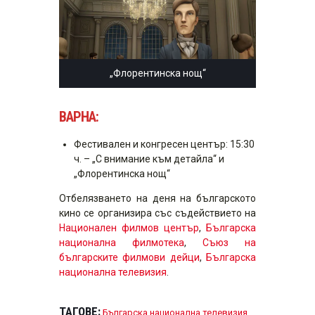
„Флорентинска нощ“
ВАРНА:
Фестивален и конгресен център: 15:30
ч. – „С внимание към детайла“ и
„Флорентинска нощ“
Отбелязването на деня на българското
кино се организира със съдействието на
Национален филмов център
,
Българска
национална филмотека
,
Съюз на
българските филмови дейци
,
Българска
национална телевизия
.
ТАГОВЕ:
Българска национална телевизия
,