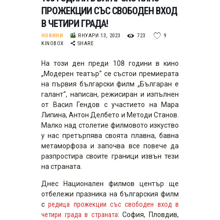
ПРОЖЕКЦИИ СЪС СВОБОДЕН ВХОД
В ЧЕТИРИ ГРАДА!
НОВИНИ
ЯНУАРИ 13, 2023
723
9
KINOBOX
SHARE
На този ден преди 108 години в кино
„Модерен театър“ се състои премиерата
на първия български филм „Българан е
галант“, написан, режисиран и изпълнен
от Васил Гендов с участието на Мара
Липина, Антон Делбето и Методи Станов.
Малко над столетие филмовото изкуство
у нас претърпява своята плавна, бавна
метаморфоза и започва все повече да
разпростира своите граници извън тези
на страната.
Днес Национален филмов център ще
отбележи празника на българския филм
с
редица прожекции със свободен вход в
четири града в страната
: София, Пловдив,