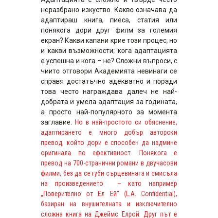
неразбрано изкуство. Какво означава да
адаптираш книга, пиеса, статия или
понякога дори друг филм за големия
екран? Какви капани крие този процес, но
и какви възможности; кога адаптацията
е успешна и кога – не? Сложни въпроси, с
чиито отговори Академията невинаги се
справя достатъчно адекватно и поради
това често награждава далеч не най-
добрата и умела адаптация за годината,
а просто най-популярното за момента
заглавие.
Но в най-простото си обяснение,
адаптирането е много добър авторски
превод, който дори е способен да надмине
оригинала по ефективност. Понякога е
превод на 700-странични романи в двучасови
филми, без да се губи сърцевината и смисъла
на произведението – като например
„Поверително от Ел Ей“ (L.A. Confidential),
базиран на внушителната и изключително
сложна книга на Джеймс Елрой. Друг път е