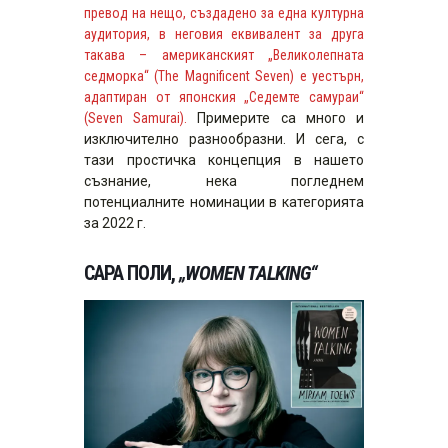
превод на нещо, създадено за една културна
аудитория, в неговия еквивалент за друга
такава – американският „Великолепната
седморка“ (The Magnificent Seven) е уестърн,
адаптиран от японския „Седемте самураи“
(Seven Samurai).
Примерите са много и
изключително разнообразни. И сега, с
тази простичка концепция в нашето
съзнание, нека погледнем
потенциалните номинации в категорията
за 2022 г.
САРА ПОЛИ,
„WOMEN TALKING“