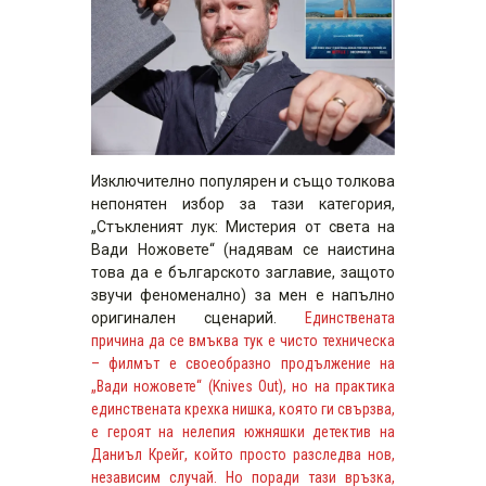
Изключително популярен и също толкова
непонятен избор за тази категория,
„Стъкленият лук: Мистерия от света на
Вади Ножовете“ (надявам се наистина
това да е българското заглавие, защото
звучи феноменално) за мен е напълно
оригинален сценарий.
Единствената
причина да се вмъква тук е чисто техническа
– филмът е своеобразно продължение на
„Вади ножовете“ (Knives Out), но на практика
единствената крехка нишка, която ги свързва,
е героят на нелепия южняшки детектив на
Даниъл Крейг, който просто разследва нов,
независим случай. Но поради тази връзка,