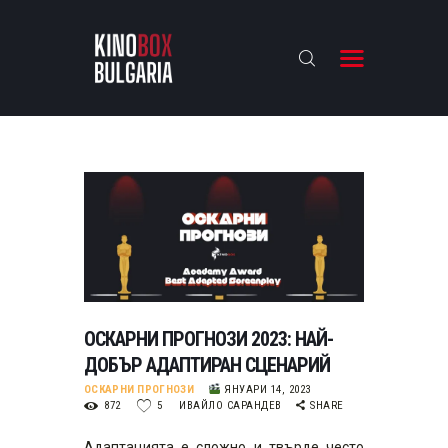
KINOBOX BULGARIA
НАЧАЛО
РЕВЮТА
АНАЛИЗИ
БАХТИ НАГРАДИТЕ
ИНТЕРВЮТА
ЗА НАС
ОСКАРНИ ПРОГНОЗИ 2023: НАЙ-
ДОБЪР АДАПТИРАН СЦЕНАРИЙ
ОСКАРНИ ПРОГНОЗИ
ЯНУАРИ 14, 2023
872
5
ИВАЙЛО САРАНДЕВ
SHARE
Адаптацията е сложно и твърде често