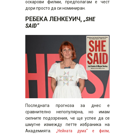
оскарови филми, предполагам е чест
дори просто да си номиниран.
РЕБЕКА ЛЕНКЕУИЧ,
„SHE
SAID“
Последната прогноза за днес е
сравнително непопулярна, но имам
силните подозрения, че ще успее да се
шмугне измежду петте избраника на
Академията.
„Нейната дума“ е филм,