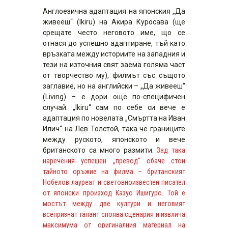
Англоезична адаптация на японския „Да
живееш“ (Ikiru) на Акира Куросава (ще
срещате често неговото име, що се
отнася до успешно адаптиране, тъй като
връзката между историите на западния и
тези на източния свят заема голяма част
от творчество му), филмът със същото
заглавие, но на английски – „Да живееш“
(Living) – е дори още по-специфичен
случай. „Ikiru“ сам по себе си вече е
адаптация по новелата „Смъртта на Иван
Илич“ на Лев Толстой, така че границите
между руското, японското и вече
британското са много размити.
Зад така
наречения успешен „превод“ обаче стои
тайното оръжие на филма – британският
Нобелов лауреат и световноизвестен писател
от японски произход Казуо Ишигуро. Той е
мостът между две култури и неговият
всепризнат талант споява сценария и извлича
максимума от оригиналния материал на