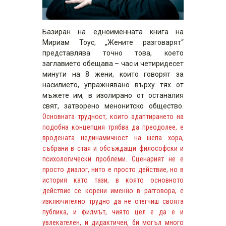
Базиран на едноименната книга на
Мириам Тоус, „Жените разговарят“
представлява точно това, което
заглавието обещава – час и четиридесет
минути на 8 жени, които говорят за
насилието, упражнявано върху тях от
мъжете им, в изолирано от останалия
свят, затворено менонитско общество.
Основната трудност, които адаптирането на
подобна концепция трябва да преодолее, е
вродената нединамичност на шепа хора,
събрани в стая и обсъждащи философски и
психологически проблеми. Сценарият не е
просто диалог, нито е просто действие, но в
история като тази, в която основното
действие се корени именно в рагговора, е
изключително трудно да не отегчиш своята
публика, и филмът, чиято цел е да е и
увлекателен, и дидактичен, би могъл много