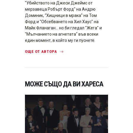
"Убийството на Джеси Джеймс от
мерзавеца Робърт Форд" на Андрю
Доминик, "Хищници в мрака" на Том
Форд и "Обсебването на Хил Хаус" на
Майк Фланаган... но би гледал "Жега" и
"Мълчанието на агнетата" във всеки
един момент, в който му ги пуснете.
ОЩЕ ОТ АВТОРА
МОЖЕ СЪЩО ДА ВИ ХАРЕСА