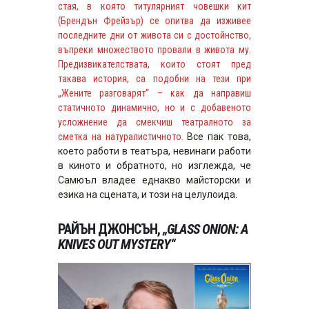
стая, в която титулярният човешки кит
(Брендън Фрейзър) се опитва да изживее
последните дни от живота си с достойнство,
въпреки множеството провали в живота му.
Предизвикателствата, които стоят пред
такава история, са подобни на тези при
„Жените разговарят“ – как да направиш
статичното динамично, но и с добавеното
усложнение да смекчиш театралното за
сметка на натуралистичното.
Все пак това,
което работи в театъра, невинаги работи
в киното и обратното, но изглежда, че
Самюъл владее еднакво майсторски и
езика на сцената, и този на целулоида.
РАЙЪН ДЖОНСЪН,
„GLASS ONION: A
KNIVES OUT MYSTERY“