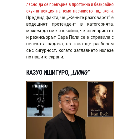
лесно да се превърне в протяжна и безкрайно
скучна лекция на тема насилието над жени.
Предвид факта, че „Жените разговарят“ е
водещият претендент в категорията,
можем да сме спокойни, че сценаристът
и режисьорът Сара Поли се е справила с
нелеката задача, но това ще разберем
със сигурност, когато заглавието излезе
по нашите екрани.
КАЗУО ИШИГУРО,
„LIVING“