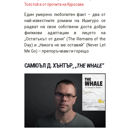
Толстой и от прочита на Куросава.
Един умерено любопитен факт – два от
най-известните романи на Ишигуро се
радват на свои собствени доста добри
филмови адаптации в лицето на
„Остатъкът от деня“ (The Remains of the
Day) и „Никога не ме оставяй“ (Never Let
Me Go) – препоръчвам ги горещо.
САМЮЪЛ Д. ХЪНТЪР,
„
THE WHALE“