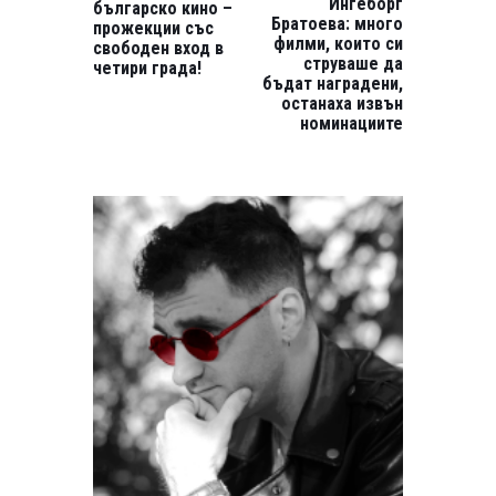
Ингеборг
българско кино –
Братоева: много
прожекции със
филми, които си
свободен вход в
струваше да
четири града!
бъдат наградени,
останаха извън
номинациите