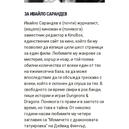
ЗА ИВАЙЛО САРАНДЕВ
Ивайло Сарандев е (почти) журналист,
(изцяло) киноман и (понякога)
заместник-редактор в KinoBox,
единствения сайт за кино, който би му
позволил да изпише цели шест страници
за един филм. Любимите му жанрове са
мистерия, хорър и ноар, и той поема
обилни количества от всеки един от тях
на ежемесечна база, за да може
впоследствие да ги обсъжда трескаво с
всеки, който е склонен да слуша за тях. В
свободното си време свири в рок банди,
пише истории и играе Dungeons &
Dragons. Понякога го прави и в заетото си
време, но това е тайна. От няколко
години насам любимите му четири
заглавия са "Момичето с драконовата
татуировка" на Дейвид Финчър,