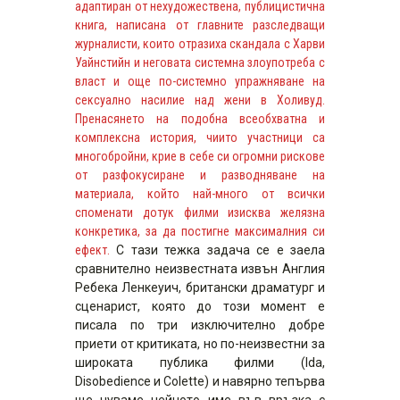
адаптиран от нехудожествена, публицистична
книга, написана от главните разследващи
журналисти, които отразиха скандала с Харви
Уайнстийн и неговата системна злоупотреба с
власт и още по-системно упражняване на
сексуално насилие над жени в Холивуд.
Пренасянето на подобна всеобхватна и
комплексна история, чиито участници са
многобройни, крие в себе си огромни рискове
от разфокусиране и разводняване на
материала, който най-много от всички
споменати дотук филми изисква желязна
конкретика, за да постигне максималния си
ефект.
С тази тежка задача се е заела
сравнително неизвестната извън Англия
Ребека Ленкеуич, британски драматург и
сценарист, която до този момент е
писала по три изключително добре
приети от критиката, но по-неизвестни за
широката публика филми (Ida,
Disobedience и Colette) и навярно тепърва
ще чуваме нейното име във връзка с