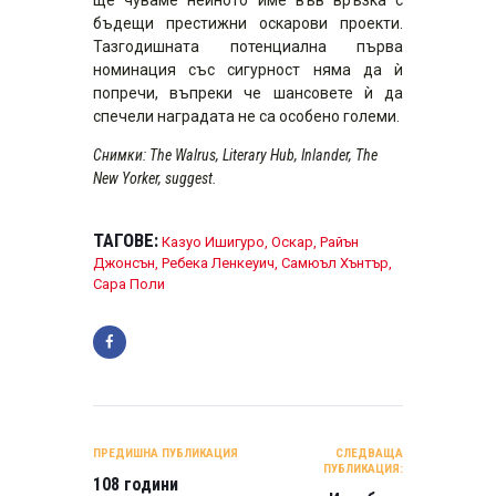
бъдещи престижни оскарови проекти.
Тазгодишната потенциална първа
номинация със сигурност няма да ѝ
попречи, въпреки че шансовете ѝ да
спечели наградата не са особено големи.
Снимки: The Walrus, Literary Hub, Inlander, The
New Yorker, suggest.
ТАГОВЕ:
Казуо Ишигуро
,
Оскар
,
Райън
Джонсън
,
Ребека Ленкеуич
,
Самюъл Хънтър
,
Сара Поли
НАВИГАЦИЯ
ПРЕДИШНА ПУБЛИКАЦИЯ
СЛЕДВАЩА
ПУБЛИКАЦИЯ:
108 години