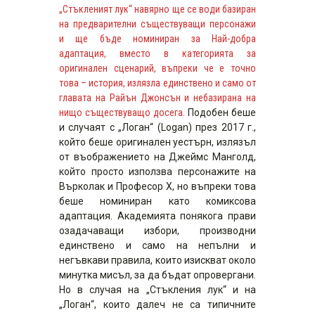
„Стъкленият лук“ навярно ще се води базиран
на предварителни съществуващи персонажи
и ще бъде номиниран за Най-добра
адаптация, вместо в категорията за
оригинален сценарий, въпреки че е точно
това – история, излязла единствено и само от
главата на Райън Джонсън и небазирана на
нищо съществуващо досега.
Подобен беше
и случаят с „Логан“ (Logan) през 2017 г.,
който беше оригинален уестърн, излязъл
от въображението на Джеймс Манголд,
който просто използва персонажите на
Върколак и Професор Х, но въпреки това
беше номиниран като комиксова
адаптация. Академията понякога прави
озадачаващи избори, производни
единствено и само на непълни и
негъвкави правила, които изискват около
минутка мисъл, за да бъдат опровергани.
Но в случая на „Стъкления лук“ и на
„Логан“, които далеч не са типичните