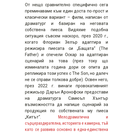
От нещо сравнително специфично сега
преминаваме към един доста по-прост и
класически вариант – филм, написан от
драматург и базиран на неговата
собствена пиеса. Видяхме подобна
ситуация съвсем наскоро, през 2020 г.,
когато Флориан Зелър адаптира и
режисира пиесата си „Бащата“ (The
Father) и спечели Оскар за адаптиран
сценарий за това (през току що
изминалата година дори се опита да
репликира този успех с The Son, но далеч
не се справи толкова добре). Освен него,
през 2022 г. винаги провокативният
режисьор Дарън Аронофски предостави
на драматурга Самюъл Хънтър
възможността да напише сценарий за
продукция по собствената му пиеса
„Китът“.
Мелодраматична и
сърцераздирателна, историята е камерна, тъй
като се развива основно в една-единствена