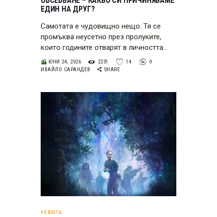
ОБСЕБВАНЕ – КАКВО СИ ПРИЧИНЯВАМЕ
ЕДИН НА ДРУГ?
Самотата е чудовищно нещо. Тя се
промъква неусетно през пролуките,
които годините отварят в личността…
ЮНИ 24, 2026
2231
14
0
ИВАЙЛО САРАНДЕВ
SHARE
РЕВЮТА