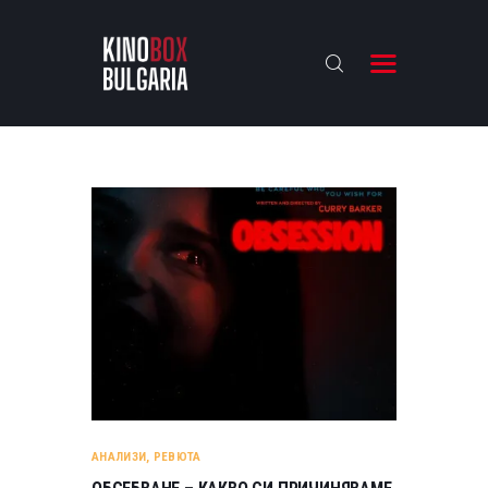
KINOBOX BULGARIA
НАЧАЛО
РЕВЮТА
АНАЛИЗИ
БАХТИ НАГРАДИТЕ
ИНТЕРВЮТА
ЗА НАС
АНАЛИЗИ
,
РЕВЮТА