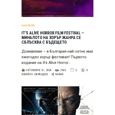
АНАЛИЗИ
IT’S ALIVE HORROR FILM FESTIVAL –
МИНАЛОТО НА ХОРЪР ЖАНРА СЕ
СБЛЪСКВА С БЪДЕЩЕТО
Доживяхме – в България най-сетне има
ежегоден хорър фестивал! Първото
издание на It’s Alive Horror…
ОКТОМВРИ 21, 2024
2542
6
0
ИВАЙЛО САРАНДЕВ
SHARE