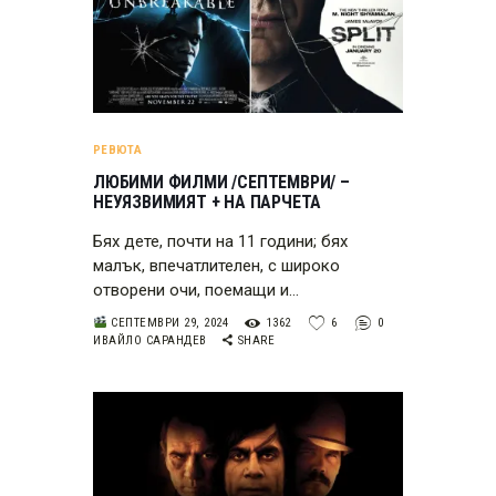
РЕВЮТА
ЛЮБИМИ ФИЛМИ /СЕПТЕМВРИ/ –
НЕУЯЗВИМИЯТ + НА ПАРЧЕТА
Бях дете, почти на 11 години; бях
малък, впечатлителен, с широко
отворени очи, поемащи и…
СЕПТЕМВРИ 29, 2024
1362
6
0
ИВАЙЛО САРАНДЕВ
SHARE