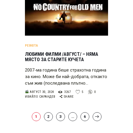
РЕВЮТА
ЛЮБИМИ ФИЛМИ /АВГУСТ/ – НЯМА
МЯСТО ЗА СТАРИТЕ КУЧЕТА
2007-ма година беше страхотна година
за кино. Може би най-добрата, откакто
съм жив (последвана плътно…
АВГУСТ 30, 2024
3267
5
0
ИВАЙЛО САРАНДЕВ
SHARE
РАЗДЕЛЯНЕ
PAGE
1
PAGE
2
PAGE
3
…
PAGE
6
>
НА
ПУБЛИКАЦИИТЕ