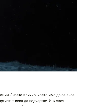
ации. Знаете всичко, което има да се знае
артистът иска да подчертае. И в своя