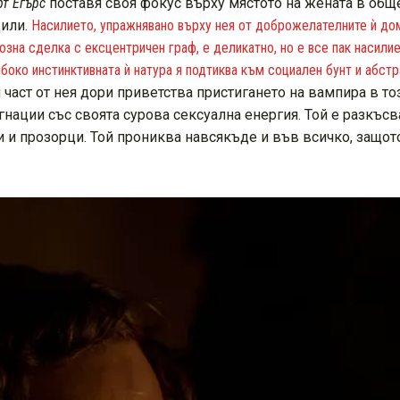
т Егърс
поставя своя фокус върху мястото на жената в общ
дили.
Насилието, упражнявано върху нея от доброжелателните ѝ дома
зна сделка с ексцентричен граф, е деликатно, но е все пак насилие
око инстинктивната ѝ натура я подтиква към социален бунт и абстра
 част от нея дори приветства пристигането на вампира в то
агнации със своята сурова сексуална енергия. Той е разкъ
 и прозорци. Той прониква навсякъде и във всичко, защото