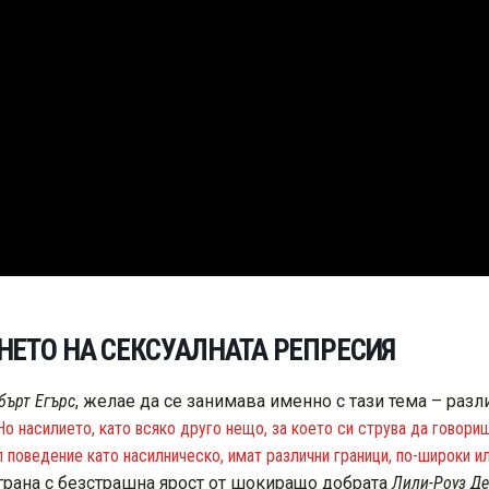
ЕТО НА СЕКСУАЛНАТА РЕПРЕСИЯ
бърт Егърс
, желае да се занимава именно с тази тема – раз
Но насилието, като всяко друго нещо, за което си струва да говори
 поведение като насилническо, имат различни граници, по-широки ил
играна с безстрашна ярост от шокиращо добрата
Лили-Роуз Д