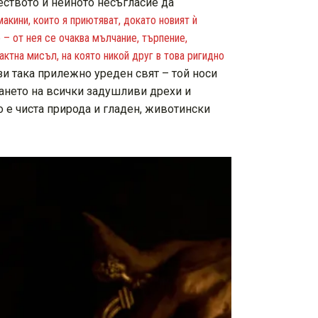
еството и нейното несъгласие да
кини, които я приютяват, докато новият ѝ
 – от нея се очаква мълчание, търпение,
ктна мисъл, на която никой друг в това ригидно
зи така прилежно уреден свят – той носи
сването на всички задушливи дрехи и
 е чиста природа и гладен, животински