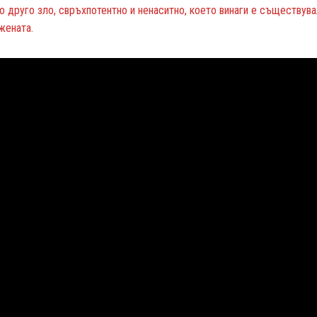
о друго зло, свръхпотентно и ненаситно, което винаги е съществува
жената.