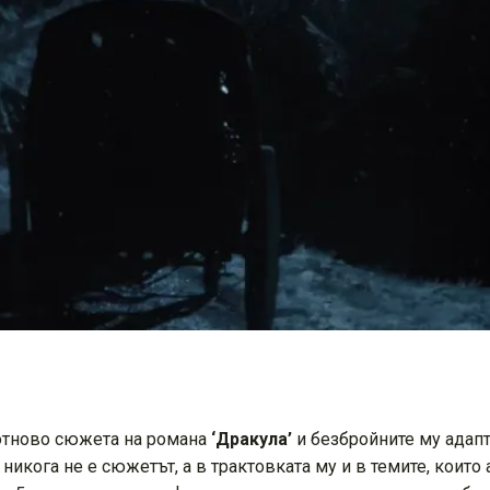
 отново сюжета на романа
‘Дракула’
и безбройните му адапт
 никога не е сюжетът, а в трактовката му и в темите, които 