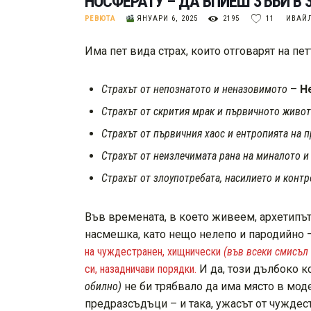
НОСФЕРАТУ – ДА ВПИЕШ ЗЪБИ В
РЕВЮТА
ЯНУАРИ 6, 2025
2195
11
ИВАЙ
Има пет вида страх, които отговарят на пе
Страхът от непознатото и неназовимото
–
Н
Страхът от скрития мрак и първичното живот
Страхът от първичния хаос и ентропията на 
Страхът от неизлечимата рана на миналото и
Страхът от злоупотребата, насилието и контр
Във времената, в което живеем, архетипът
насмешка, като нещо нелепо и пародийно 
на чуждестранен, хищнически
(във всеки смисъл 
си, назадничави порядки.
И да, този дълбоко 
обилно)
не би трябвало да има място в моде
предразсъдъци – и така, ужасът от чуждес