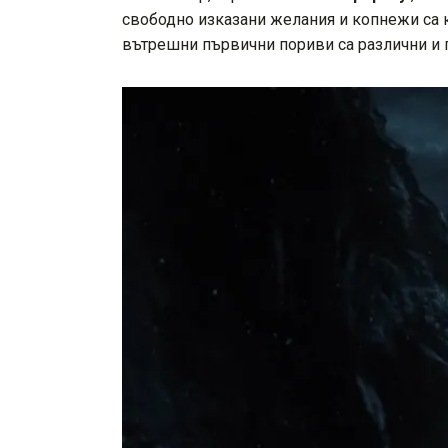
свободно изказани желания и копнежи са к
вътрешни първични пориви са различни и