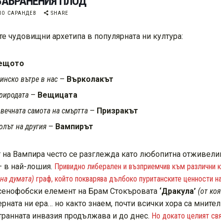
 ЗАБРАНЕНИЯ ПЛОД
ЛО САРАНДЕВ
SHARE
тте чудовищни архетипа в популярната ни култура:
ещото
инско вътре в нас
–
Върколакът
природата
–
Вещицата
 вечната самота на смъртта
–
Призракът
олът на другия
–
Вампирът
 на Вампира често се разглежда като любопитна отживелица
– в най-лошия.
Привидно либерален и възприемчив към различни к
на думата)
граф, който покварява дълбоко пуританските ценности н
ксенофобски елемент на Брам Стокъровата
‘Дракула’
(от ко
рната ни ера… но както знаем, почти всички хора са мните
транната инвазия продължава и до днес.
Но докато целият свя