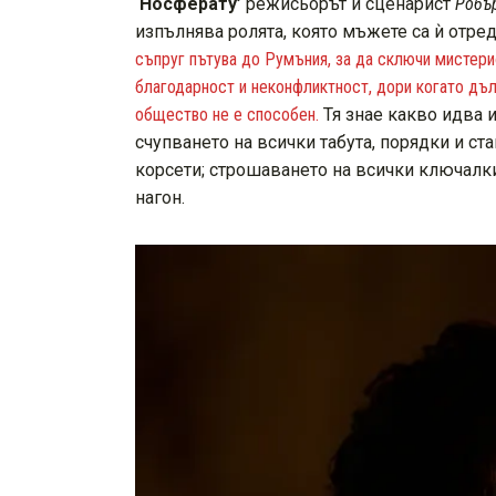
‘Носферату’
режисьорът и сценарист
Робър
изпълнява ролята, която мъжете са ѝ отре
съпруг пътува до Румъния, за да сключи мистерио
благодарност и неконфликтност, дори когато дълб
общество не е способен.
Тя знае какво идва и
счупването на всички табута, порядки и ст
корсети; строшаването на всички ключалки
нагон.