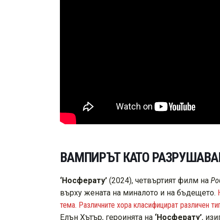
ВАМПИРЪТ КАТО РАЗРУШАВАН
‘Носферату’
(2024), четвъртият филм на
Ро
върху жената на миналото и на бъдещето.
тема. Различните хора класифицират различен тип
Елън Хътър, героинята на
‘Носферату’
, из