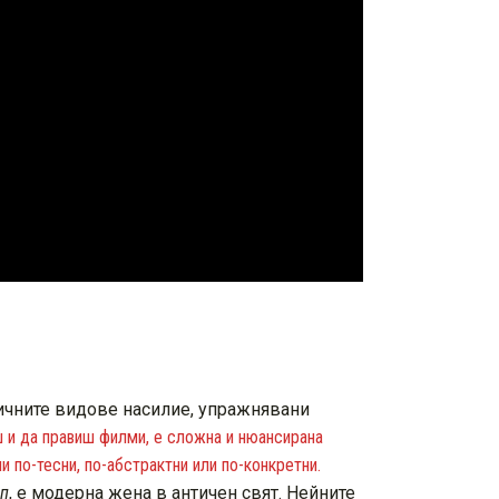
личните видове насилие, упражнявани
ш и да правиш филми, е сложна и нюансирана
и по-тесни, по-абстрактни или по-конкретни.
еп
, е модерна жена в античен свят. Нейните