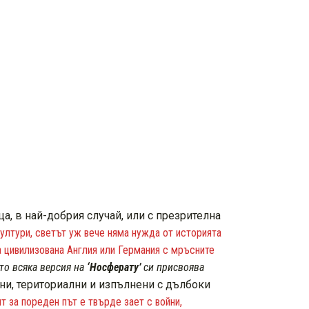
, в най-добрия случай, или с презрителна
ултури, светът уж вече няма нужда от историята
а цивилизована Англия или Германия с мръсните
ято всяка версия на
‘Носферату’
си присвоява
лни, териториални и изпълнени с дълбоки
т за пореден път е твърде зает с войни,