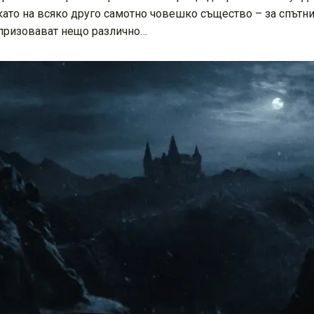
ато на всяко друго самотно човешко същество – за спътник
 призовават нещо различно…