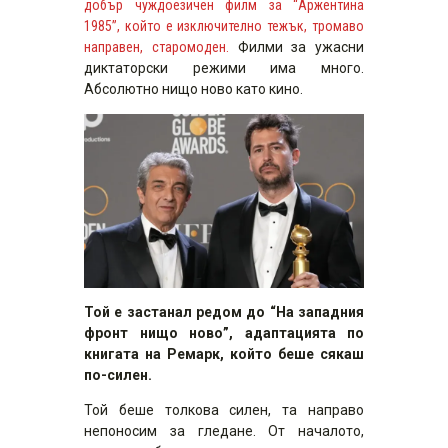
добър чуждоезичен филм за “Аржентина
1985”, който е изключително тежък, тромаво
направен, старомоден.
Филми за ужасни
диктаторски режими има много.
Абсолютно нищо ново като кино.
Той е застанал редом до “На западния
фронт нищо ново”, адаптацията по
книгата на Ремарк, който беше сякаш
по-силен.
Той беше толкова силен, та направо
непоносим за гледане. От началото,