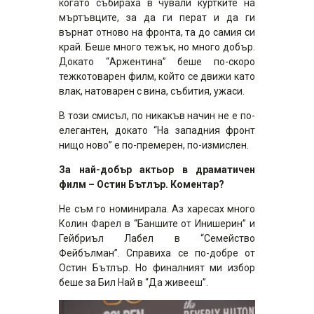
когато събираха в чували куртките на
мъртъвците, за да ги перат и да ги
върнат отново на фронта, та до самия си
край. Беше много тежък, но много добър.
Докато “Аржентина” беше по-скоро
тежкотоварен филм, който се движи като
влак, натоварен с вина, събития, ужаси.
В този смисъл, по никакъв начин не е по-
елегантен, докато “На западния фронт
нищо ново” е по-премерен, по-измислен.
За най-добър актьор в драматичен
филм – Остин Бътлър. Коментар?
Не съм го номинирала. Аз харесах много
Колин Фарел в “Баншите от Инишерин” и
Гейбриъл Лабел в “Семейство
Фейбълман”. Справиха се по-добре от
Остин Бътлър. Но финалният ми избор
беше за Бил Най в “Да живееш”.