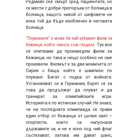
Редмейн сее смърт сред пациентите, но
се мести с добри препоръки от болница в
болница, защото никой от шефовете не
иска той да бъде изобличен в неговата
болница.
“Плувкините” е може би най-хубавият филм за
бежанци, който някога съм гледала.
Тук все
се опитваме да произведем филм за
бежанци, но така и нещо особено не сме
произвели. Филмът е за две момичета от
Сирия с баща, който е шампион по
плуване. Бягат с лодка от войната.
Установяват се в Германия, борят се за
това да продължат да плуват и да
тренират за олимпийските игри.
Историята е по истински случай. Не знаех,
че на последната олимпиада се прави
един отбор от бежанци от целия свят –
спортисти, които са напуснали
държавите си, и не е ясно под чий флаг
състезават, затова им дават шанс,