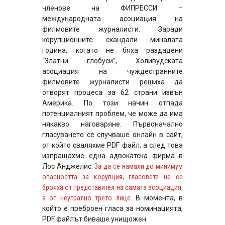
членове на ФИПРЕССИ –
международната асоциация на
филмовите журналисти. Заради
корупционните скандали миналата
година, когато не бяха раздадени
“Златни глобуси”, Холивудската
асоциация на чуждестранните
филмовите журналисти решиха да
отворят процеса за 62 страни извън
Америка. По този начин отпада
потенциалният проблем, че може да има
някакво наговаряне. Първоначално
гласуването се случваше онлайн в сайт,
от който сваляхме PDF файл, а след това
изпращахме една адвокатска фирма в
Лос Анджелис.
За да се намали до минимум
опасността за корупция, гласовете не се
брояха от представител на самата асоциация,
а от неутрално трето лице.
В момента, в
който е преброен гласа за номинацията,
PDF файлът биваше унищожен.