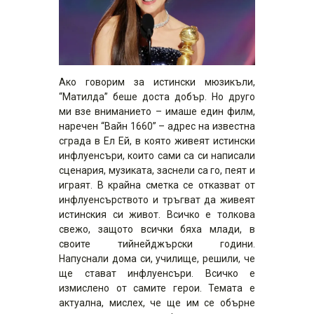
Ако говорим за истински мюзикъли,
“Матилда” беше доста добър. Но друго
ми взе вниманието – имаше един филм,
наречен “Вайн 1660” – адрес на известна
сграда в Ел Ей, в която живеят истински
инфлуенсъри, които сами са си написали
сценария, музиката, заснели са го, пеят и
играят. В крайна сметка се отказват от
инфлуенсърството и тръгват да живеят
истинския си живот. Всичко е толкова
свежо, защото всички бяха млади, в
своите тийнейджърски години.
Напуснали дома си, училище, решили, че
ще стават инфлуенсъри. Всичко е
измислено от самите герои. Темата е
актуална, мислех, че ще им се обърне