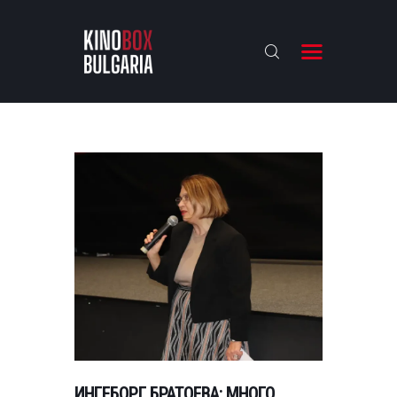
KINOBOX BULGARIA
НАЧАЛО
РЕВЮТА
АНАЛИЗИ
БАХТИ НАГРАДИТЕ
ИНТЕРВЮТА
ЗА НАС
ИНГЕБОРГ БРАТОЕВА: МНОГО