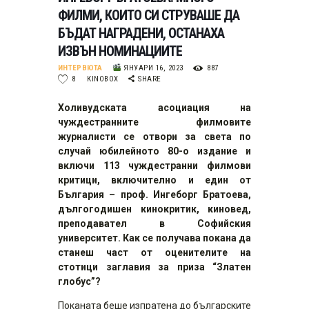
ФИЛМИ, КОИТО СИ СТРУВАШЕ ДА
БЪДАТ НАГРАДЕНИ, ОСТАНАХА
ИЗВЪН НОМИНАЦИИТЕ
ИНТЕРВЮТА
ЯНУАРИ 16, 2023
887
8
KINOBOX
SHARE
Холивудската асоциация на
чуждестранните филмовите
журналисти се отвори за света по
случай юбилейното 80-о издание и
включи 113 чуждестранни филмови
критици, включително и един от
България – проф. Ингеборг Братоева,
дългогодишен кинокритик, киновед,
преподавател в Софийския
университет. Как се получава покана да
станеш част от оценителите на
стотици заглавия за приза “Златен
глобус”?
Поканата беше изпратена до българските