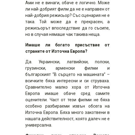
Ами не е винаги, обаче е логично. Може
ли най-добрият филм да не е направен от
най-добрия режисьор? Със сценария не е
така. Той може да е прекрасен, а
режисьорът впоследствие да го съсипе,
но в случая нямаше чак такива неща.
Имаше ли богато присъствие от
страните от Източна Европа?
Да. Украински, латвийски, полски,
грузински, арменски филми и
българският “В сърцето на машината” –
всичките бяха интересни и си струваха.
Сравнително малко хора от Източна
Европа имаше обаче сред самите
оценители. Част от тези филми не бяха
особено разбираеми извън обсега на
Източна Европа. Бяха много закотвени в
нашата действителност, която далеч не е
универсална.