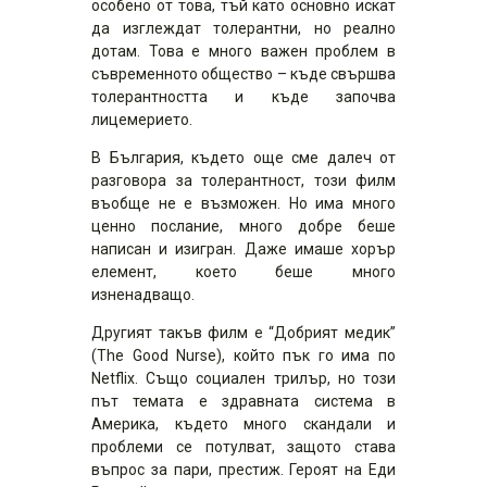
особено от това, тъй като основно искат
да изглеждат толерантни, но реално
дотам. Това е много важен проблем в
съвременното общество – къде свършва
толерантността и къде започва
лицемерието.
В България, където още сме далеч от
разговора за толерантност, този филм
въобще не е възможен. Но има много
ценно послание, много добре беше
написан и изигран. Даже имаше хорър
елемент, което беше много
изненадващо.
Другият такъв филм е “Добрият медик”
(The Good Nurse), който пък го има по
Netflix. Също социален трилър, но този
път темата е здравната система в
Америка, където много скандали и
проблеми се потулват, защото става
въпрос за пари, престиж. Героят на Еди