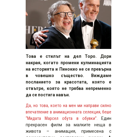
Това е стилът на дел Торо. Дори
накрая, когато промени кулминацията
на историята и Пинокио не се превърна
в човешко същество. Виждаме
посланието за красотата, която е
отвътре, която не трябва непременно
да се постига навън.
Да, но това, което на мен ми направи силно
впечатление в анимационната селекция, беше
“Мидата Марсел обута в обувки”.
Един
прекрасен филм за малките неща в
живота – анимация, примесена с