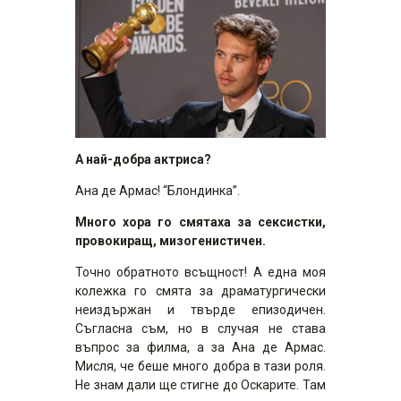
А най-добра актриса?
Ана де Армас! “Блондинка”.
Много хора го смятаха за сексистки,
провокиращ, мизогенистичен.
Точно обратното всъщност! А една моя
колежка го смята за драматургически
неиздържан и твърде епизодичен.
Съгласна съм, но в случая не става
въпрос за филма, а за Ана де Армас.
Мисля, че беше много добра в тази роля.
Не знам дали ще стигне до Оскарите. Там