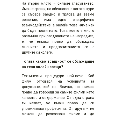
На първо място – онлайн гласуването.
Имаше срещи, но обикновено когато жури
се събере заедно и трябва да вземе
решение, има едно специфично
взаимодействие, а онлайн това няма как
да бъде постигнато. Това, което е много
различно при раздаването на наградите,
е, че нямаш право да обсъждаш
мнението и предпочитанието си с
другите си колеги.
Тогава какво всъщност се обсъждаше
на тези онлайн срещи?
Технически процедури най-вече. Кой
филм отговаря на условията за
допускане, кой не. Всичко, но нямаш
право да говориш за самите филми като
качество и съдържание. От една страна
ти казват, че имаш право да си
упражняваш професията. От друга – не
можеш да разказваш филми и да