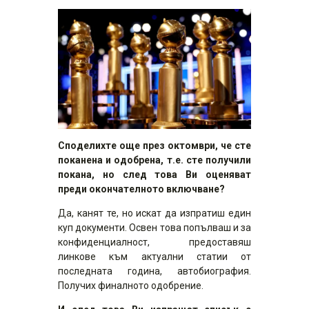
Споделихте още през октомври, че сте
поканена и одобрена, т.е. сте получили
покана, но след това Ви оценяват
преди окончателното включване?
Да, канят те, но искат да изпратиш един
куп документи. Освен това попълваш и за
конфиденциалност, предоставяш
линкове към актуални статии от
последната година, автобиография.
Получих финалното одобрение.