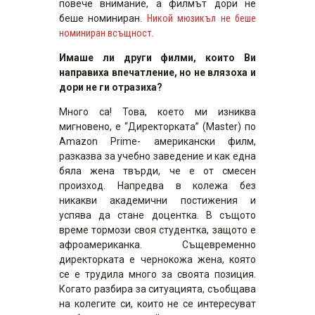
повече внимание, а филмът дори не
беше номиниран.
Никой мюзикъл не беше
номиниран всъщност.
Имаше ли други филми, които Ви
направиха впечатление, но не влязоха и
дори не ги отразиха?
Много са! Това, което ми изниква
мигновено, е “Директорката” (Master) по
Amazon Prime- американски филм,
разказва за учебно заведение и как една
бяла жена твърди, че е от смесен
произход. Напредва в колежа без
никакви академични постижения и
успява да стане доцентка. В същото
време тормози своя студентка, защото е
афроамериканка. Същевременно
директорката е чернокожа жена, която
се е трудила много за своята позиция.
Когато разбира за ситуацията, съобщава
на колегите си, които не се интересуват