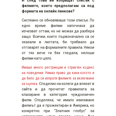
И след това Ви изпращат списък с
филмите, които предполагам са под
формата на онлайн линкове?
Системно се обновяваше този списък. По
едно време филми започнаха да
изчезват оттам, но не можах да разбера
защо. Всички, които първоначално са се
оказали в листата, би трябвало да
отговарят на формалните правила. Някои
от тях вече ги бях гледала, нелоши
филми като цяло.
Имаше много рестрикции и стриктен кодекс
на поведение. Нямах право да каня когото и
да било да си изпрати филмите за включване
за оценка.
Споделих на колеги да влязат в
сайта и да прочетат правилата за
класиране в категория чуждоезичен
филм. Споделяха, че имало изискване
филмът да е прожектиран в Америка, но
конкретно при “Златния глобус” за