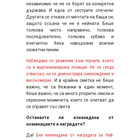
независимо че не се борят за конкретна
държава. И една от сестрите спечели.
Другата се отказа от мечтата на баща си,
защото осъзна че не е нейната. Беше
толкова чисто направено, толкова
последователно, толкова хубаво и
елегантно бяха навързани всички
сюжетни линии.
Наблюдава се уважение към героите, които
са в маргинализирана позиция. Не се гледа
отвисоко, не се демонстрира снизхождение и
високомерие
. И в крайна сметка не беше
важно, че са бежанки в един момент,
беше важно, че са много упорити, смели и
сериозни момичета, които се опитват да
се справят със света.
Останахте ли изненадана от
номинациите и наградите?
Да!
Бях изненадана от наградата за Най-