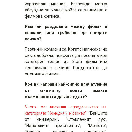
изразяваш мнение. Изглежда малко
абсурдно за човек, който се занимава с
филмова критика.
Има ли разделяне между филми и
сериали, или трябваше да гледате
всичко?
Различни комисии са. Когато написаха, че
съм одобрена, поискаха да посоча в коя
категория желая да бъда: филм или
телевизионен сериал. Предпочетох да
оценявам филми.
Кое ви направи най-силно впечатление
от филмите, които имахте
възможността да изгледате?
Много ме впечатли определението за
категорията “Комедия и мюзикъл”.
“Баншите
от Инишерин”, “Стъкленият лук”,
“Идиотският триъгълник”, “Менюто”,
“Всичко, навсякъде, наведнъж”,