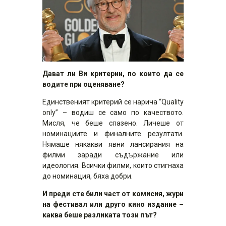
Дават ли Ви критерии, по които да се
водите при оценяване?
Единственият критерий се нарича “Quality
only” – водиш се само по качеството.
Мисля, че беше спазено. Личеше от
номинациите и финалните резултати.
Нямаше някакви явни лансирания на
филми заради съдържание или
идеология. Всички филми, които стигнаха
до номинация, бяха добри.
И преди сте били част от комисия, жури
на фестивал или друго кино издание –
каква беше разликата този път?