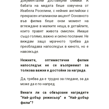
документални достоверни снимки. А
бабата на мидата беше озвучена от
Изабела Роселини, с нейния английски с
прекрасен италиански акцент! Основното
във филма беше онзи момент на
вглеждане в малките неща, в детайлите,
които правят живота смислен. Имаше
също голямо, важно и силно послание. Не
виждам защо мрачното трябва да
преобладава напоследък в киното, но е
навсякъде.
Нежните, оптимистични филми
напоследък не се възприемат за
толкова важни и достойни за награда.
Да, трябва да е трудно за гледане, за да
може да е по-напред.
Винаги ли са обвързани наградите
“Най-добър режисьор” и “Най-добър
филм”?