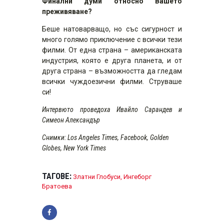
Финални думи относно Вашето
преживяване?
Беше натоварващо, но със сигурност и
много голямо приключение с всички тези
филми. От една страна – американската
индустрия, която е друга планета, и от
друга страна – възможността да гледам
всички чуждоезични филми. Струваше
си!
Интервюто проведоха Ивайло Сарандев и
Симеон Александър
Снимки: Los Angeles Times, Facebook, Golden
Globes, New York Times
ТАГОВЕ:
Златни Глобуси
,
Ингеборг
Братоева