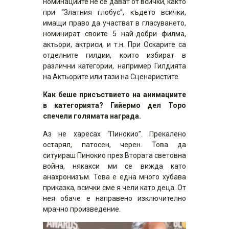
номинациите не се дават от всички, както
при “Златния глобус”, където всички,
имащи право да участват в гласуването,
номинират своите 5 най-добри филма,
актьори, актриси, и т.н. При Оскарите са
отделните гилдии, които избират в
различни категории, например Гилдията
на Актьорите или тази на Сценаристите.
Как беше присъствието на анимациите
в категорията? Гийермо дел Торо
спечели голямата награда.
Аз не харесах “Пинокио”. Прекалено
остарял, патосен, черен. Това да
ситуираш Пинокио през Втората световна
война, някакси ми се вижда като
анахронизъм. Това е една много хубава
приказка, всички сме я чели като деца. От
нея обаче е направено изключително
мрачно произведение.