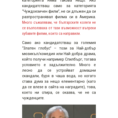
категорията няма такова нещо. Ако
кандидатстваш само за категорията
“Чуждоезичен филм”, не си длъжен да си
разпространявал филма си в Америка.
Много съжалявам, че българските колеги не
се възползваха от тази възможност въпреки
хубавите филми, които са направили.
Само ако кандидатстваш за големия
“Златен глобус” – този за Най-добър
мюзикъл/комедия или Най-добра драма,
който получи например Спилбърг, тогава
условието е задължително. Много е
лесно да се устройват домашни
скандали, буря в чаша вода, но когато
става дума за нещо елементарно (като
да се влезе в сайта на наградите), това,
което ни спира, се оказва, че не са
чужденците.