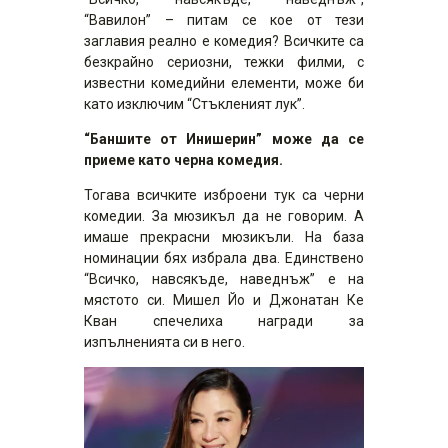
“Вавилон” – питам се кое от тези
заглавия реално е комедия? Всичките са
безкрайно сериозни, тежки филми, с
известни комедийни елементи, може би
като изключим “Стъкленият лук”.
“Баншите от Инишерин” може да се
приеме като черна комедия.
Тогава всичките изброени тук са черни
комедии. За мюзикъл да не говорим. А
имаше прекрасни мюзикъли. На база
номинации бях избрала два. Единствено
“Всичко, навсякъде, наведнъж” е на
мястото си. Мишел Йо и Джонатан Ке
Кван спечелиха награди за
изпълненията си в него.