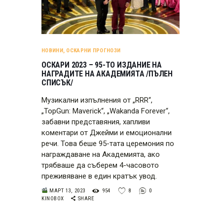
НОВИНИ
,
ОСКАРНИ ПРОГНОЗИ
ОСКАРИ 2023 – 95-ТО ИЗДАНИЕ НА
НАГРАДИТЕ НА АКАДЕМИЯТА /ПЪЛЕН
СПИСЪК/
Музикални изпълнения от „RRR“,
„TopGun: Maverick“, „Wakanda Forever“,
забавни представяния, хапливи
коментари от Джейми и емоционални
речи. Това беше 95-тата церемония по
награждаване на Академията, ако
трябваше да съберем 4-часовото
преживяване в един кратък увод.
МАРТ 13, 2023
954
8
0
KINOBOX
SHARE