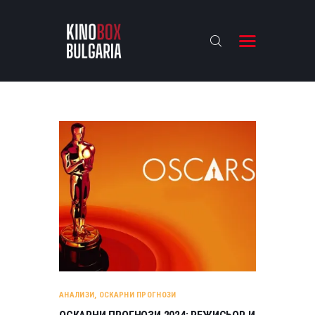
KINOBOX BULGARIA
НАЧАЛО
РЕВЮТА
АНАЛИЗИ
БАХТИ НАГРАДИТЕ
ИНТЕРВЮТА
ЗА НАС
АНАЛИЗИ
,
ОСКАРНИ ПРОГНОЗИ