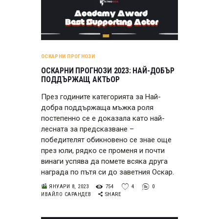
ОСКАРНИ ПРОГНОЗИ
ОСКАРНИ ПРОГНОЗИ 2023: НАЙ-ДОБЪР
ПОДДЪРЖАЩ АКТЬОР
През годините категорията за Най-
добра поддържаща мъжка роля
постепенно се е доказала като най-
лесната за предсказване –
победителят обикновено се знае още
през юли, рядко се променя и почти
винаги успява да помете всяка друга
награда по пътя си до заветния Оскар.
ЯНУАРИ 8, 2023
754
4
0
ИВАЙЛО САРАНДЕВ
SHARE