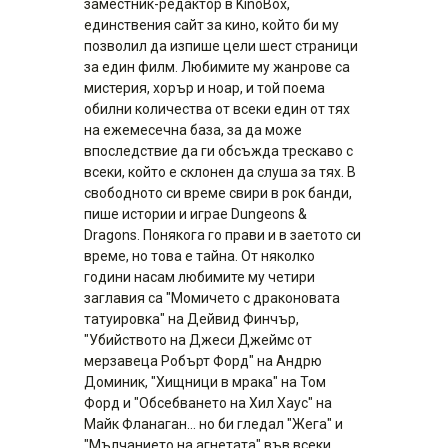
заместник-редактор в KinoBox,
единствения сайт за кино, който би му
позволил да изпише цели шест страници
за един филм. Любимите му жанрове са
мистерия, хорър и ноар, и той поема
обилни количества от всеки един от тях
на ежемесечна база, за да може
впоследствие да ги обсъжда трескаво с
всеки, който е склонен да слуша за тях. В
свободното си време свири в рок банди,
пише истории и играе Dungeons &
Dragons. Понякога го прави и в заетото си
време, но това е тайна. От няколко
години насам любимите му четири
заглавия са "Момичето с драконовата
татуировка" на Дейвид Финчър,
"Убийството на Джеси Джеймс от
мерзавеца Робърт Форд" на Андрю
Доминик, "Хищници в мрака" на Том
Форд и "Обсебването на Хил Хаус" на
Майк Фланаган... но би гледал "Жега" и
"Мълчанието на агнетата" във всеки