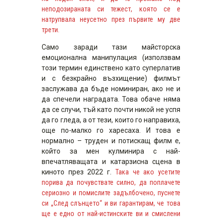
неподозираната си тежест, която се е
натрупвала неусетно през първите му две
трети.
Само заради тази майсторска
емоционална манипулация (използвам
този термин единствено като суперлатив
и с безкрайно възхищение) филмът
заслужава да бъде номиниран, ако не и
да спечели наградата. Това обаче няма
да се случи, тъй като почти никой не успя
да го гледа, а от тези, които го направиха,
още по-малко го харесаха. И това е
нормално – труден и потискащ филм е,
който за мен кулминира с най-
впечатляващата и катарзисна сцена в
киното през 2022 г.
Така че ако усетите
порива да почувствате силно, да поплачете
сериозно и помислите задълбочено, пуснете
си „След слънцето“ и ви гарантирам, че това
ще е едно от най-истинските ви и смислени