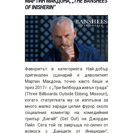
МАРТИН МАКДОНА,
„THE BANSHEES
OF INISHERIN“
Фаворитът в категорията Най-добър
оригинален сценарий е дяволитият
Мартин Макдона, точно както беше и
през 2017 г. с „Три билборда извън града“
(Three Billboards Outside Ebbing, Missouri),
когато статуетката му се изплъзна за
много малко заради целия фурор около
социалния коментар на комедийния
трилър „Бягай!“ (Get Out) на Джордан
Пийл. Сега той се завръща по-силен от
всякога с „Баншите от Инишерин“,