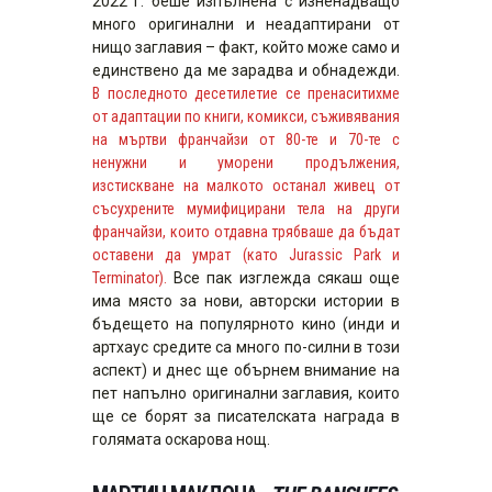
2022 г. беше изпълнена с изненадващо
много оригинални и неадаптирани от
нищо заглавия – факт, който може само и
единствено да ме зарадва и обнадежди.
В последното десетилетие се пренаситихме
от адаптации по книги, комикси, съживявания
на мъртви франчайзи от 80-те и 70-те с
ненужни и уморени продължения,
изстискване на малкото останал живец от
съсухрените мумифицирани тела на други
франчайзи, които отдавна трябваше да бъдат
оставени да умрат (като Jurassic Park и
Terminator).
Все пак изглежда сякаш още
има място за нови, авторски истории в
бъдещето на популярното кино (инди и
артхаус средите са много по-силни в този
аспект) и днес ще обърнем внимание на
пет напълно оригинални заглавия, които
ще се борят за писателската награда в
голямата оскарова нощ.