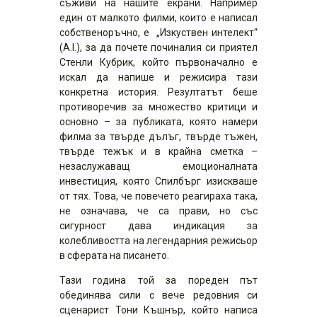
съживи на нашите екрани. Например
един от малкото филми, които е написал
собственоръчно, е „Изкуствен интелект“
(A.I.), за да почете починалия си приятел
Стенли Кубрик, който първоначално е
искал да напише и режисира тази
конкретна история. Резултатът беше
противоречив за множество критици и
основно – за публиката, която намери
филма за твърде дълъг, твърде тъжен,
твърде тежък и в крайна сметка –
незаслужаващ емоционалната
инвестиция, която Спилбърг изискваше
от тях. Това, че повечето реагираха така,
не означава, че са прави, но със
сигурност дава индикация за
колебливостта на легендарния режисьор
в сферата на писането.
Тази година той за пореден път
обединява сили с вече редовния си
сценарист Тони Къшнър, който написа