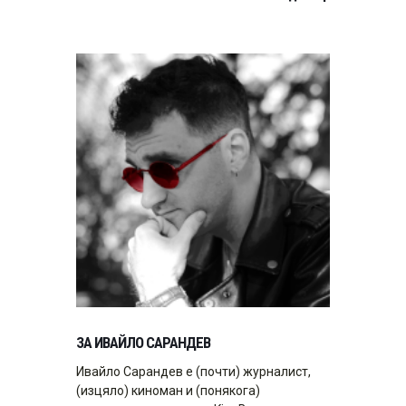
ЗА ИВАЙЛО САРАНДЕВ
Ивайло Сарандев е (почти) журналист,
(изцяло) киноман и (понякога)