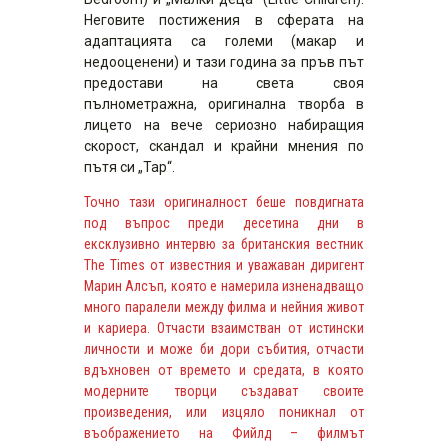
Неговите постижения в сферата на
адаптацията са големи (макар и
недооценени) и тази година за пръв път
предостави на света своя
пълнометражна, оригинална творба в
лицето на вече сериозно набиращия
скорост, скандал и крайни мнения по
пътя си „Тар“.
Точно тази оригиналност беше повдигната
под въпрос преди десетина дни в
ексклузивно интервю за британския вестник
The Times от известния и уважаван диригент
Марин Алсъп, която е намерила изненадващо
много паралели между филма и нейния живот
и кариера. Отчасти взаимстван от истински
личности и може би дори събития, отчасти
вдъхновен от времето и средата, в която
модерните творци създават своите
произведения, или изцяло поникнал от
въображението на Фийлд – филмът