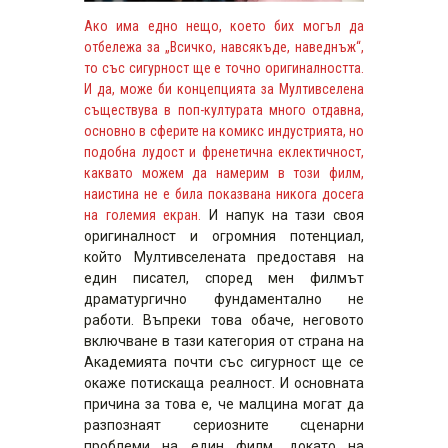
Ако има едно нещо, което бих могъл да
отбележа за „Всичко, навсякъде, наведнъж“,
то със сигурност ще е точно оригиналността.
И да, може би концепцията за Мултивселена
съществува в поп-културата много отдавна,
основно в сферите на комикс индустрията, но
подобна лудост и френетична еклектичност,
каквато можем да намерим в този филм,
наистина не е била показвана никога досега
на големия екран.
И напук на тази своя
оригиналност и огромния потенциал,
който Мултивселената предоставя на
един писател, според мен филмът
драматургично фундаментално не
работи. Въпреки това обаче, неговото
включване в тази категория от страна на
Академията почти със сигурност ще се
окаже потискаща реалност. И основната
причина за това е, че малцина могат да
разпознаят сериозните сценарни
проблеми на един филм, докато на