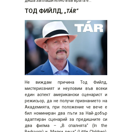
диша заплашително във врата е…
ТОД ФИЙЛД,
„
TÁR
“
Не виждам причина Тод Фийлд,
мистериозният и неуловим във всеки
един аспект американски сценарист и
режисьор, да не получи признанието на
Академията, при положение че вече е
бил номиниран два пъти за Най-добър
адаптиран сценарий за предишните си
два филма – „В спалнята“ (In the
Bedroom) и „Малки деца“ (Little Children).