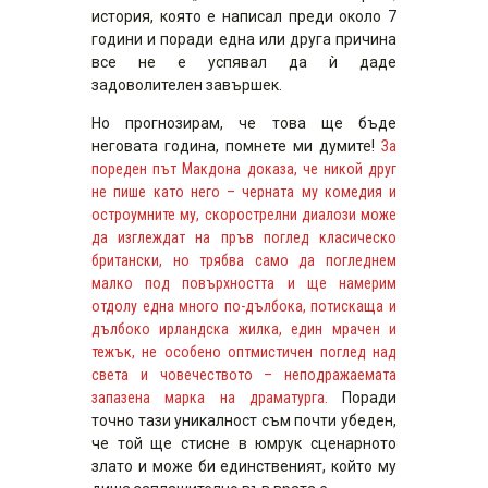
история, която е написал преди около 7
години и поради една или друга причина
все не е успявал да ѝ даде
задоволителен завършек.
Но прогнозирам, че това ще бъде
неговата година, помнете ми думите!
За
пореден път Макдона доказа, че никой друг
не пише като него – черната му комедия и
остроумните му, скорострелни диалози може
да изглеждат на пръв поглед класическо
британски, но трябва само да погледнем
малко под повърхността и ще намерим
отдолу една много по-дълбока, потискаща и
дълбоко ирландска жилка, един мрачен и
тежък, не особено оптмистичен поглед над
света и човечеството – неподражаемата
запазена марка на драматурга.
Поради
точно тази уникалност съм почти убеден,
че той ще стисне в юмрук сценарното
злато и може би единственият, който му