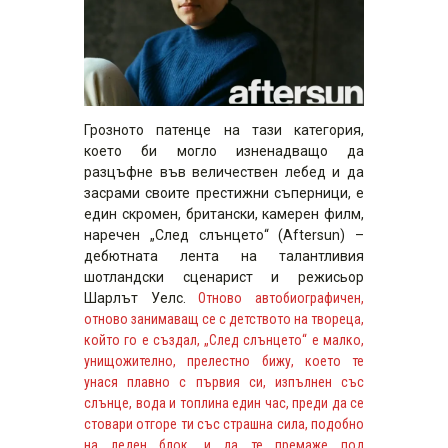
Грозното патенце на тази категория,
което би могло изненадващо да
разцъфне във величествен лебед и да
засрами своите престижни съперници, е
един скромен, британски, камерен филм,
наречен „След слънцето“ (Aftersun) –
дебютната лента на талантливия
шотландски сценарист и режисьор
Шарлът Уелс.
Отново автобиографичен,
отново занимаващ се с детството на твореца,
който го е създал, „След слънцето“ е малко,
унищожително, прелестно бижу, което те
унася плавно с първия си, изпълнен със
слънце, вода и топлина един час, преди да се
стовари отгоре ти със страшна сила, подобно
на леден блок, и да те премаже под