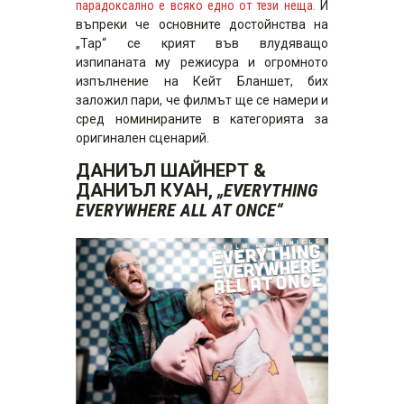
парадоксално е всяко едно от тези неща.
И
въпреки че основните достойнства на
„Тар“ се крият във влудяващо
изпипаната му режисура и огромното
изпълнение на Кейт Бланшет, бих
заложил пари, че филмът ще се намери и
сред номинираните в категорията за
оригинален сценарий.
ДАНИЪЛ ШАЙНЕРТ
&
ДАНИЪЛ КУАН,
„
EVERYTHING
EVERYWHERE ALL AT ONCE
“