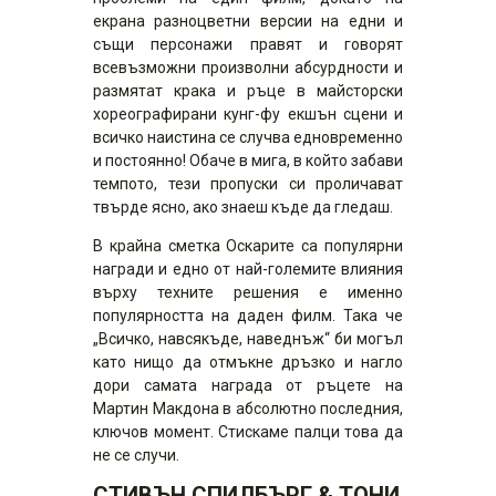
екрана разноцветни версии на едни и
същи персонажи правят и говорят
всевъзможни произволни абсурдности и
размятат крака и ръце в майсторски
хореографирани кунг-фу екшън сцени и
всичко наистина се случва едновременно
и постоянно! Обаче в мига, в който забави
темпото, тези пропуски си проличават
твърде ясно, ако знаеш къде да гледаш.
В крайна сметка Оскарите са популярни
награди и едно от най-големите влияния
върху техните решения е именно
популярността на даден филм. Така че
„Всичко, навсякъде, наведнъж“ би могъл
като нищо да отмъкне дръзко и нагло
дори самата награда от ръцете на
Мартин Макдона в абсолютно последния,
ключов момент. Стискаме палци това да
не се случи.
СТИВЪН СПИЛБЪРГ
&
ТОНИ