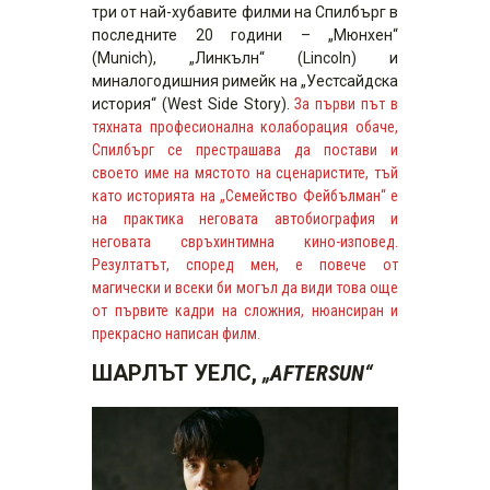
три от най-хубавите филми на Спилбърг в
последните 20 години – „Мюнхен“
(Munich), „Линкълн“ (Lincoln) и
миналогодишния римейк на „Уестсайдска
история“ (West Side Story).
За първи път в
тяхната професионална колаборация обаче,
Спилбърг се престрашава да постави и
своето име на мястото на сценаристите, тъй
като историята на „Семейство Фейбълман“ е
на практика неговата автобиография и
неговата свръхинтимна кино-изповед.
Резултатът, според мен, е повече от
магически и всеки би могъл да види това още
от първите кадри на сложния, нюансиран и
прекрасно написан филм.
ШАРЛЪТ УЕЛС,
„AFTERSUN“