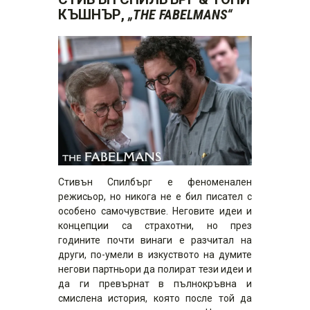
КЪШНЪР,
„THE FABELMANS“
Стивън Спилбърг е феноменален
режисьор, но никога не е бил писател с
особено самочувствие. Неговите идеи и
концепции са страхотни, но през
годините почти винаги е разчитал на
други, по-умели в изкуството на думите
негови партньори да полират тези идеи и
да ги превърнат в пълнокръвна и
смислена история, която после той да