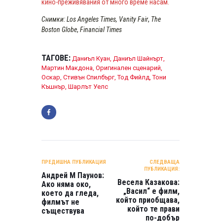
кино-преживявания от много време насам.
Снимки: Los Angeles Times, Vanity Fair
,
The
Boston Globe
,
Financial Times
ТАГОВЕ:
Даниъл Куан
,
Даниъл Шайнърт
,
Мартин Макдона
,
Оригинален сценарий
,
Оскар
,
Стивън Спилбърг
,
Тод Фийлд
,
Тони
Къшнър
,
Шарлът Уелс
НАВИГАЦИЯ
ПРЕДИШНА ПУБЛИКАЦИЯ
СЛЕДВАЩА
ПУБЛИКАЦИЯ:
Андрей М Паунов:
Весела Казакова:
Ако няма око,
„Васил“ е филм,
което да гледа,
който приобщава,
филмът не
който те прави
съществува
по-добър