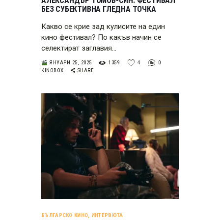
АЛЕКСАНДЪР ТОМОВ-СИН: ФЕСТИВАЛ
БЕЗ СУБЕКТИВНА ГЛЕДНА ТОЧКА
Какво се крие зад кулисите на един
кино фестивал? По какъв начин се
селектират заглавия…
ЯНУАРИ 25, 2025
1359
4
0
KINOBOX
SHARE
БЪЛГАРСКО КИНО
,
ИНТЕРВЮТА