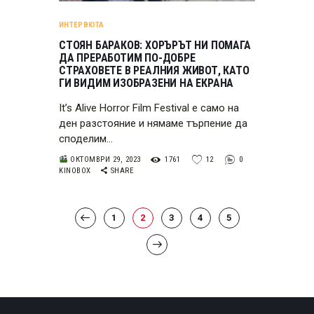
ИНТЕРВЮТА
СТОЯН БАРАКОВ: ХОРЪРЪТ НИ ПОМАГА
ДА ПРЕРАБОТИМ ПО-ДОБРЕ
СТРАХОВЕТЕ В РЕАЛНИЯ ЖИВОТ, КАТО
ГИ ВИДИМ ИЗОБРАЗЕНИ НА ЕКРАНА
It’s Alive Horror Film Festival е само на
ден разстояние и нямаме търпение да
споделим…
ОКТОМВРИ 29, 2023
1761
12
0
KINOBOX
SHARE
РАЗДЕЛЯНЕ
PAGE
1
PAGE
2
<
PAGE
3
PAGE
4
PAGE
5
НА
>
ПУБЛИКАЦИИТЕ
НА
СТРАНИЦИ