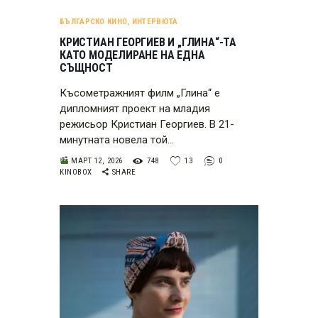
БЪЛГАРСКО КИНО
,
ИНТЕРВЮТА
КРИСТИАН ГЕОРГИЕВ И „ГЛИНА“-ТА
КАТО МОДЕЛИРАНЕ НА ЕДНА
СЪЩНОСТ
Късометражният филм „Глина“ е
дипломният проект на младия
режисьор Кристиан Георгиев. В 21-
минутната новела той…
МАРТ 12, 2026
748
13
0
KINOBOX
SHARE