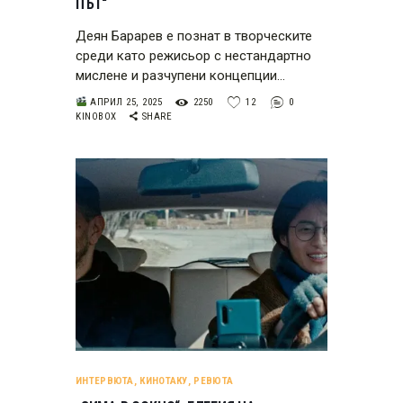
ПЪТ“
Деян Барарев е познат в творческите
среди като режисьор с нестандартно
мислене и разчупени концепции…
АПРИЛ 25, 2025
2250
12
0
KINOBOX
SHARE
ИНТЕРВЮТА
,
КИНОТАКУ
,
РЕВЮТА