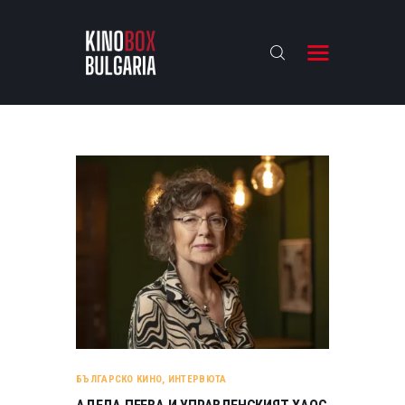
KINOBOX BULGARIA
НАЧАЛО
РЕВЮТА
АНАЛИЗИ
БАХТИ НАГРАДИТЕ
ИНТЕРВЮТА
ЗА НАС
БЪЛГАРСКО КИНО
,
ИНТЕРВЮТА