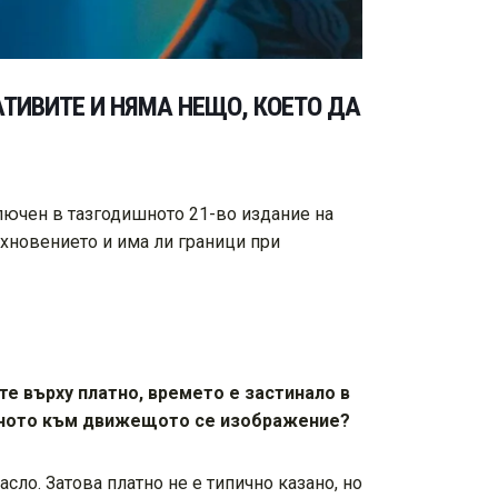
АТИВИТЕ И НЯМА НЕЩО, КОЕТО ДА
лючен в тазгодишното 21-во издание на
хновението и има ли граници при
те върху платно, времето е застинало в
вижното към движещото се изображение?
сло. Затова платно не е типично казано, но