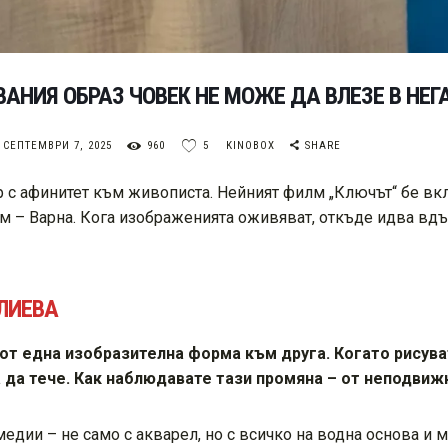
АНИЯ ОБРАЗ ЧОВЕК НЕ МОЖЕ ДА ВЛЕЗЕ В НЕГ
СЕПТЕМВРИ 7, 2025
960
5
KINOBOX
SHARE
 с афинитет към живописта. Нейният филм „Ключът“ бе вк
 – Варна. Кога изображенията оживяват, откъде идва вдъ
ЛИЕВА
 от една изобразителна форма към друга. Когато рисува
ва да тече. Как наблюдавате тази промяна – от непод
едии – не само с акварел, но с всичко на водна основа и ма