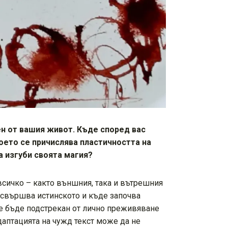
ен от вашия живот. Къде според вас
оето се причислява пластичността на
а изгуби своята магия?
всичко – както външния, така и вътрешния
е свършва истинското и къде започва
не бъде подстрекан от лично преживяване
даптацията на чужд текст може да не