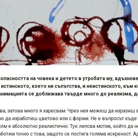
езопасността на човека и детето в утробата му, вдъхнов
истинското, което ни съпътства, и неистинското, към к
 анимацията се доближава твърде много до реализма, д
ва, затова много я харесвам. Чрез нея можеш да изразиш 
чно да изработиш цветово или с форми. Не е въпросът къд
илм е абсолютно реалистично. Тук липсва мотив, който да 
ботим точно с това, защото се постига голяма искреност. А