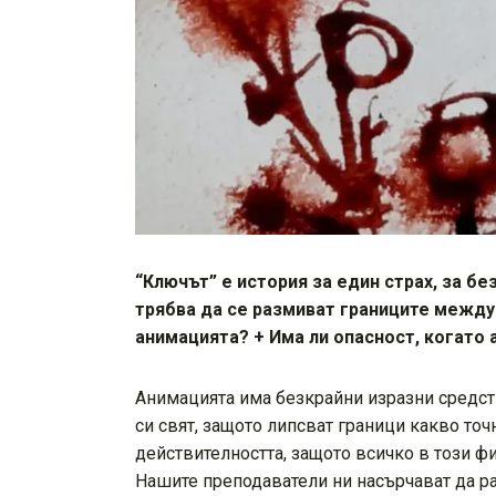
“Ключът” е история за един страх, за б
трябва да се размиват границите между 
анимацията? + Има ли опасност, когато
Анимацията има безкрайни изразни средст
си свят, защото липсват граници какво то
действителността, защото всичко в този ф
Нашите преподаватели ни насърчават да ра