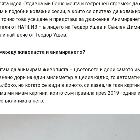
оята идея. Отдавна ми беше мечта и вътрешен стремеж да си
м и подобни колажни сесии, в които се опитвах да колажир
ам точно това усещане и представа за движение. Анимиранет
ватели от НАТФИЗ – в лицето на Теодор Ушев и Свилен Дим
ли най-вече от Теодор Ушев.
 между живописта и анимирането?
итам да анимирам живописта – цветовете и дори самото им
нено дори на един милиметър в целия кадър, то автоматич
ълбоко, но когато се види в киното, си казва, че тази карт
а ми имам картини, които съм правила през 2019 година и
е вклиниха в него.