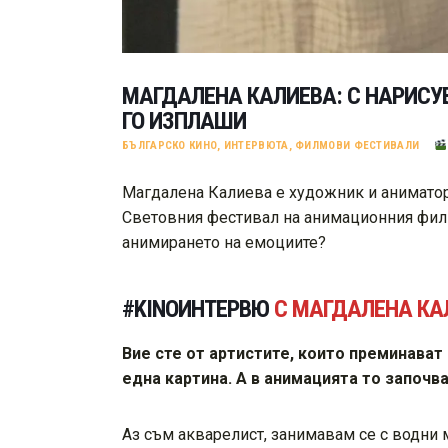
МАГДАЛЕНА КАЛИЕВА: С НАРИСУВ
ГО ИЗПЛАШИ
БЪЛГАРСКО КИНО
,
ИНТЕРВЮТА
,
ФИЛМОВИ ФЕСТИВАЛИ
Магдалена Калиева е художник и аниматор
Световния фестивал на анимационния филм
анимирането на емоциите?
#KINOИНТЕРВЮ
С МАГДАЛЕНА КА
Вие сте от артистите, които преминават
една картина. А в анимацията то започ
Аз съм акварелист, занимавам се с водни м