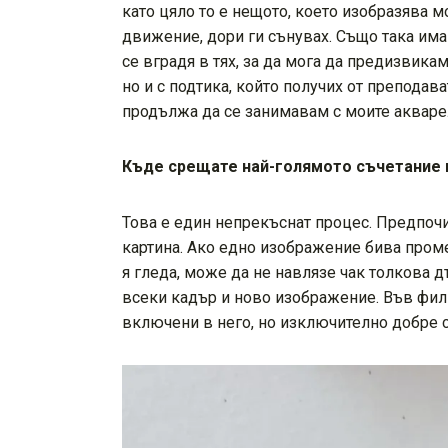
като цяло то е нещото, което изобразява м
движение, дори ги сънувах. Също така има
се вградя в тях, за да мога да предизвик
но и с подтика, който получих от препода
продължа да се занимавам с моите акваре
Къде срещате най-голямото съчетание
Това е един непрекъснат процес. Предпоч
картина. Ако едно изображение бива проме
я гледа, може да не навлязе чак толкова д
всеки кадър и ново изображение. Във филм
включени в него, но изключително добре с