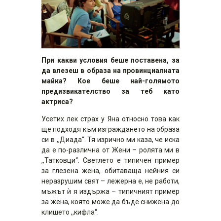
При какви условия беше поставена, за
да влезеш в образа на провинциалната
майка? Кое беше най-голямото
предизвикателство за теб като
актриса?
Усетих лек страх у Яна относно това как
ще подходя към изграждането на образа
си в ,,Диада“. Тя изрично ми каза, че иска
да е по-различна от Жени – ролята ми в
,,Татковци“. Светлето е типичен пример
за глезена жена, обитаваща нейния си
неразрушим свят – лежерна е, не работи,
мъжът ѝ я издържа – типичният пример
за жена, която може да бъде снижена до
клишето ,,кифла“.