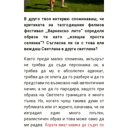
В друго твое интервю споменаваш, че
критиката на тазгодишния филмов
фестивал ,,Варненско лято“ определя
образа ти като ,,изящна проста
селянка“? Съгласна ли си с това или
виждаш Светлана в друга светлина?
Както преди малко споменах, актьорът
не трябва да съди персонажа си, а
трябва да му е абсолютен адвокат,
трябва да се опита да го разбере и да го
представи по възможно най-автентичния
начин, а не да го пародира, защото при
образа на Светлето границата е много
тънка. Но, когато чуеш такива думи от
публиката или от журито, означава, че си
изградил един много плътен,
реалистичен образ и това може само да
ме радва.
Хората имат навика да съдят по