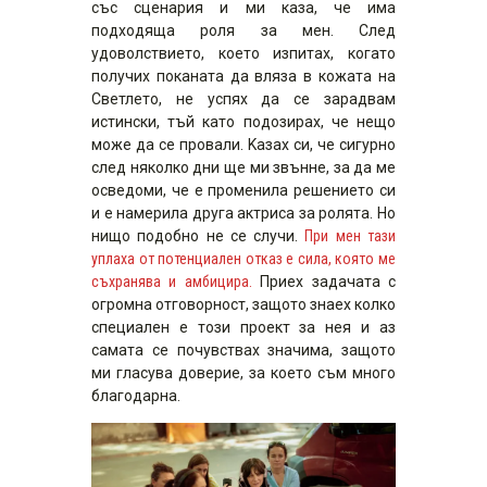
със сценария и ми каза, че има
подходяща роля за мен. След
удоволствието, което изпитах, когато
получих поканата да вляза в кожата на
Светлето, не успях да се зарадвам
истински, тъй като подозирах, че нещо
може да се провали. Kaзах си, че сигурно
след няколко дни ще ми звънне, за да ме
осведоми, че е променила решението си
и е намерила друга актриса за ролята. Но
нищо подобно не се случи.
При мен тази
уплаха от потенциален отказ е сила, която ме
съхранява и амбицира.
Приех задачата с
огромна отговорност, защото знаех колко
специален е този проект за нея и аз
самата се почувствах значима, защото
ми гласува доверие, за което съм много
благодарна.