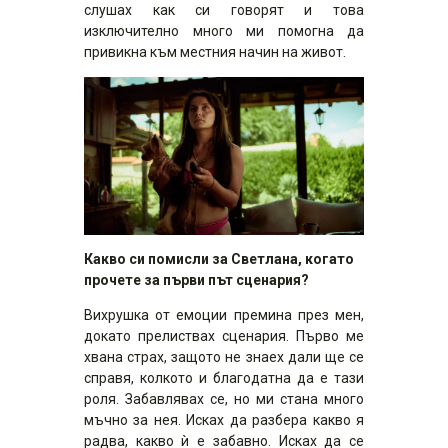
слушах как си говорят и това
изключително много ми помогна да
привикна към местния начин на живот.
Какво си помисли за Светлана, когато
прочете за първи път сценария?
Вихрушка от емоции премина през мен,
докато прелиствах сценария. Първо ме
хвана страх, защото не знаех дали ще се
справя, колкото и благодатна да е тази
роля. Забавлявах се, но ми стана много
мъчно за нея. Исках да разбера какво я
радва, какво ѝ е забавно. Исках да се