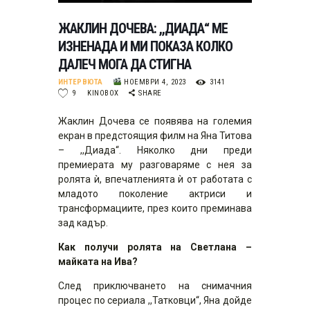
ЖАКЛИН ДОЧЕВА: ,,ДИАДА“ МE
ИЗНЕНАДА И МИ ПОКАЗА КОЛКО
ДАЛЕЧ МОГА ДА СТИГНА
ИНТЕРВЮТА
НОЕМВРИ 4, 2023
3141
9
KINOBOX
SHARE
Жаклин Дочева се появява на големия
екран в предстоящия филм на Яна Титова
– ,,Диада“. Няколко дни преди
премиерата му разговаряме с нея за
ролята ѝ, впечатленията ѝ от работата с
младото поколение актриси и
трансформациите, през които преминава
зад кадър.
Как получи ролята на Светлана –
майката на Ива?
След приключването на снимачния
процес по сериала ,,Татковци“, Яна дойде