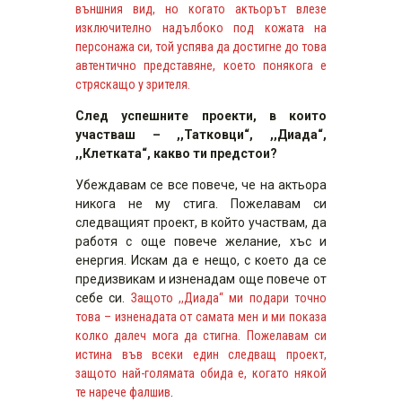
външния вид, но когато актьорът влезе
изключително надълбоко под кожата на
персонажа си, той успява да достигне до това
автентично представяне, което понякога е
стряскащо у зрителя.
След успешните проекти, в които
участваш – ,,Татковци“, ,,Диада“,
,,Клетката“, какво ти предстои?
Убеждавам се все повече, че на актьора
никога не му стига. Пожелавам си
следващият проект, в който участвам, да
работя с още повече желание, хъс и
енергия. Искам да е нещо, с което да се
предизвикам и изненадам още повече от
себе си.
Защото ,,Диада“ ми подари точно
това – изненадата от самата мен и ми показа
колко далеч мога да стигна. Пожелавам си
истина във всеки един следващ проект,
защото най-голямата обида е, когато някой
те нарече фалшив
.