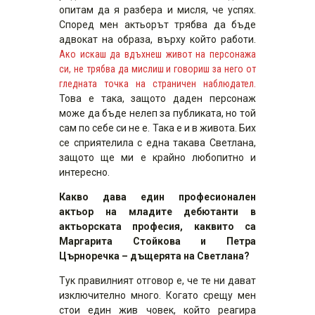
опитам да я разбера и мисля, че успях.
Според мен актьорът трябва да бъде
адвокат на образа, върху който работи.
Ако искаш да вдъхнеш живот на персонажа
си, не трябва да мислиш и говориш за него от
гледната точка на страничен наблюдател.
Това е така, защото даден персонаж
може да бъде нелеп за публиката, но той
сам по себе си не е. Така е и в живота. Бих
се сприятелила с една такава Светлана,
защото ще ми е крайно любопитно и
интересно.
Какво дава един професионален
актьор на младите дебютанти в
актьорската професия, каквито са
Маргарита Стойкова и Петра
Църноречка – дъщерята на Светлана?
Тук правилният отговор е, че те ни дават
изключително много. Когато срещу мен
стои един жив човек, който реагира