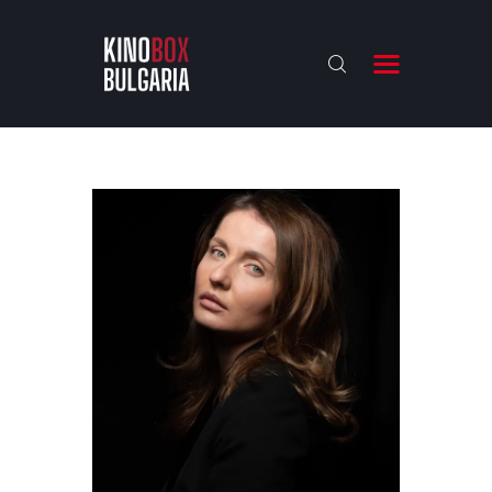
KINOBOX BULGARIA
НАЧАЛО
РЕВЮТА
АНАЛИЗИ
БАХТИ НАГРАДИТЕ
ИНТЕРВЮТА
ЗА НАС