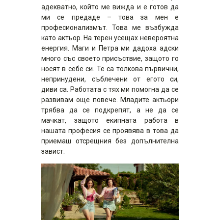
адекватно, който ме вижда и е готов да
ми се предаде – това за мен е
професионализмът. Това ме възбужда
като актьор. На терен усещах невероятна
енергия. Маги и Петра ми дадоха адски
много със своето присъствие, защото го
носят в себе си. Те са толкова първични,
непринудени, съблечени от егото си,
диви са. Работата с тях ми помогна да се
развивам още повече. Младите актьори
трябва да се подкрепят, а не да се
мачкат, защото екипната работа в
нашата професия се проявява в това да
приемаш отсрещния без допълнителна
завист.