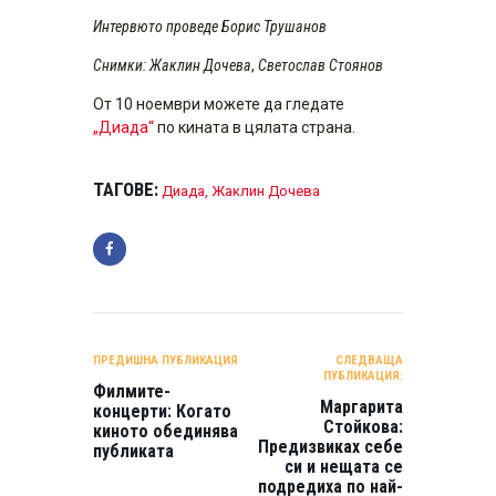
Интервюто проведе Борис Трушанов
Снимки: Жаклин Дочева
,
Светослав Стоянов
От 10 ноември можете да гледате
„Диада“
по кината в цялата страна.
ТАГОВЕ:
Диада
,
Жаклин Дочева
НАВИГАЦИЯ
ПРЕДИШНА ПУБЛИКАЦИЯ
СЛЕДВАЩА
ПУБЛИКАЦИЯ:
Филмите-
Маргарита
концерти: Когато
Стойкова:
киното обединява
Предизвиках себе
публиката
си и нещата се
подредиха по най-