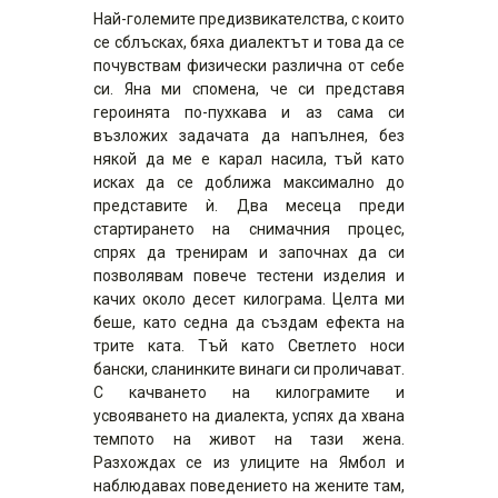
Най-големите предизвикателства, с които
се сблъсках, бяха диалектът и това да се
почувствам физически различна от себе
си. Яна ми спомена, че си представя
героинята по-пухкава и аз сама си
възложих задачата да напълнея, без
някой да ме е карал насила, тъй като
исках да се доближа максимално до
представите ѝ. Два месеца преди
стартирането на снимачния процес,
спрях да тренирам и започнах да си
позволявам повече тестени изделия и
качих около десет килограма. Целта ми
беше, като седна да създам ефекта на
трите ката. Тъй като Светлето носи
бански, сланинките винаги си проличават.
С качването на килограмите и
усвояването на диалекта, успях да хвана
темпото на живот на тази жена.
Разхождах се из улиците на Ямбол и
наблюдавах поведението на жените там,