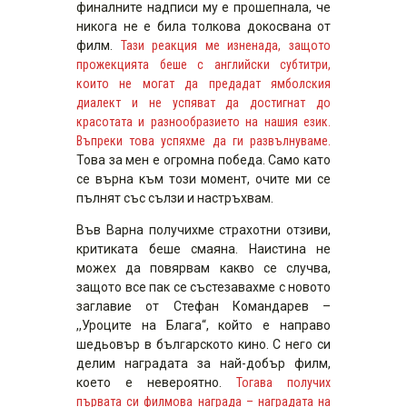
финалните надписи му е прошепнала, че
никога не е била толкова докосвана от
филм.
Тази реакция ме изненада, защото
прожекцията беше с английски субтитри,
които не могат да предадат ямболския
диалект и не успяват да достигнат до
красотата и разнообразието на нашия език.
Въпреки това успяхме да ги развълнуваме.
Това за мен е огромна победа. Само като
се върна към този момент, очите ми се
пълнят със сълзи и настръхвам.
Във Варна получихме страхотни отзиви,
критиката беше смаяна. Наистина не
можех да повярвам какво се случва,
защото все пак се състезавахме с новото
заглавие от Стефан Командарев –
,,Уроците на Блага“, който е направо
шедьовър в българското кино. С него си
делим наградата за най-добър филм,
което е невероятно.
Тогава получих
първата си филмова награда – наградата на