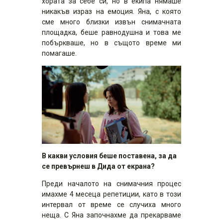
хората за себе си, но в екипа нямаше
никакъв израз на емоция. Яна, с която
сме много близки извън снимачната
площадка, беше равнодушна и това ме
побъркваше, но в същото време ми
помагаше.
В какви условия беше поставена, за да
се превърнеш в Дида от екрана?
Преди началото на снимачния процес
имахме 4 месеца репетиции, като в този
интервал от време се случиха много
неща. С Яна започнахме да прекарваме