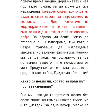
повече време заедно, дори живеех с нея
под един покрив, за да може да сме
неразделни.
Гледахме филми, които да ми
дадат някакви насоки за изграждането на
персонажа на Дида. Излизахме на
индивидуални срещи с всеки актьор, с когото
имах обща сцена, трябваше да се опознаем
добре.
За образа ми беше нужно да
отслабна с 10 килограма, тъй като с
Петра трябваше да изглеждаме
максимално еднакви физически. Наложи
ми се да ходя на солариум, за да
потъмнея, защото тя е по-мургава от
мен. Продупчих си и пъпа, защото в
представите на Яна, Дида има обица там!
Какво си помисли, когато за пръв път
прочете сценария?
Яна ми каза да го прочета целия без
прекъсване. Аз нямах никакво търпение
и го ,,изядох“ за една вечер. Малко се