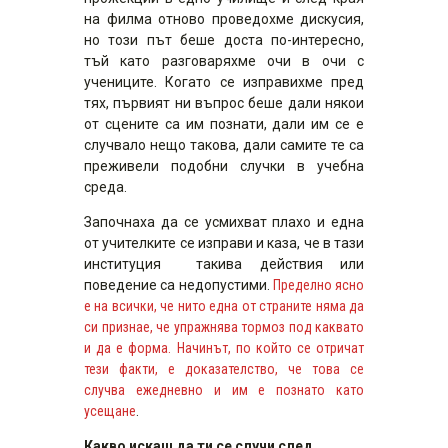
на филма отново проведохме дискусия,
но този път беше доста по-интересно,
тъй като разговаряхме очи в очи с
учениците. Когато се изправихме пред
тях, първият ни въпрос беше дали някои
от сцените са им познати, дали им се е
случвало нещо такова, дали самите те са
преживели подобни случки в учебна
среда.
Започнаха да се усмихват плахо и една
от учителките се изправи и каза, че в тази
институция такива действия или
поведение са недопустими.
Пределно ясно
е на всички, че нито една от страните няма да
си признае, че упражнява тормоз под каквато
и да е форма. Начинът, по който се отричат
тези факти, е доказателство, че това се
случва ежедневно и им е познато като
усещане
.
Какво искаш да ти се случи след