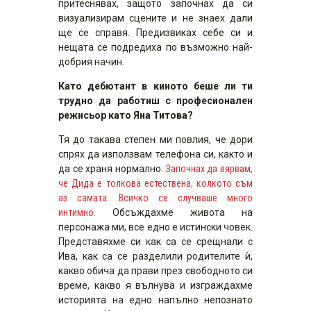
притеснявах, защото започнах да си
визуализирам сцените и не знаех дали
ще се справя. Предизвиках себе си и
нещата се подредиха по възможно най-
добрия начин.
Като дебютант в киното беше ли ти
трудно да работиш с професионален
режисьор като Яна Титова?
Тя до такава степен ми повлия, че дори
спрях да използвам телефона си, както и
да се храня нормално.
Започнах да вярвам,
че Дида е толкова естествена, колкото съм
аз самата. Всичко се случваше много
интимно.
Обсъждахме живота на
персонажа ми, все едно е истински човек.
Представяхме си как са се срещнали с
Ива, как са се разделили родителите ѝ,
какво обича да прави през свободното си
време, какво я вълнува и изграждахме
историята на едно напълно непознато