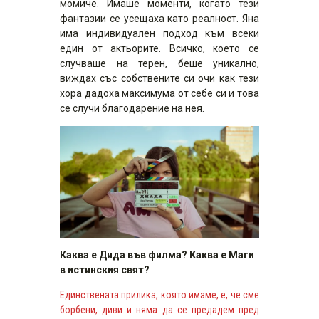
момиче. Имаше моменти, когато тези
фантазии се усещаха като реалност. Яна
има индивидуален подход към всеки
един от актьорите. Всичко, което се
случваше на терен, беше уникално,
виждах със собствените си очи как тези
хора дадоха максимума от себе си и това
се случи благодарение на нея.
Каква е Дида във филма? Каква е Маги
в истинския свят?
Единствената прилика, която имаме, е, че сме
борбени, диви и няма да се предадем пред