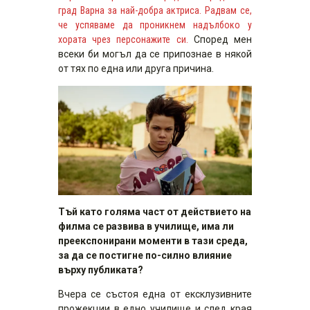
град Варна за най-добра актриса.
Радвам се,
че успяваме да проникнем надълбоко у
хората чрез персонажите си.
Според мен
всеки би могъл да се припознае в някой
от тях по една или друга причина.
Тъй като голяма част от действието на
филма се развива в училище, има ли
преекспонирани моменти в тази среда,
за да се постигне по-силно влияние
върху публиката?
Вчера се състоя една от ексклузивните
прожекции в едно училище и след края