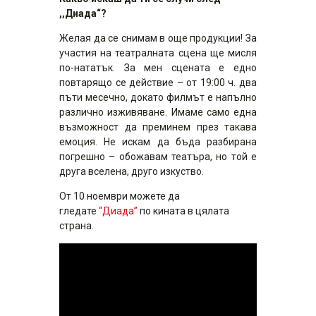
,,Диада“?
Желая да се снимам в още продукции! За
участия на театралната сцена ще мисля
по-нататък. За мен сцената е едно
повтарящо се действие – от 19:00 ч. два
пъти месечно, докато филмът е напълно
различно изживяване. Имаме само една
възможност да преминем през такава
емоция. Не искам да бъда разбирана
погрешно – обожавам театъра, но той е
друга вселена, друго изкуство.
От 10 ноември можете да
гледате
“Диада”
по кината в цялата
страна.