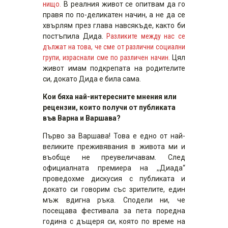
нищо.
В реалния живот се опитвам да го
правя по по-деликатен начин, а не да се
хвърлям през глава навсякъде, както би
постъпила Дида.
Разликите между нас се
дължат на това, че сме от различни социални
групи, израснали сме по различен начин.
Цял
живот имам подкрепата на родителите
си, докато Дида е била сама.
Кои бяха най-интересните мнения или
рецензии, които получи от публиката
във Варна и Варшава?
Първо за Варшава! Това е едно от най-
великите преживявания в живота ми и
въобще не преувеличавам. След
официалната премиера на ,,Диада“
проведохме дискусия с публиката и
докато си говорим със зрителите, един
мъж вдигна ръка. Сподели ни, че
посещава фестивала за пета поредна
година с дъщеря си, която по време на