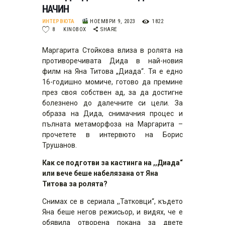
НАЧИН
ИНТЕРВЮТА
НОЕМВРИ 9, 2023
1822
8
KINOBOX
SHARE
Маргарита Стойкова влиза в ролята на
противоречивата Дида в най-новия
филм на Яна Титова „Диада“. Тя е едно
16-годишно момиче, готово да премине
през своя собствен ад, за да достигне
болезнено до далечните си цели. За
образа на Дида, снимачния процес и
пълната метаморфоза на Маргарита –
прочетете в интервюто на Борис
Трушанов.
Как се подготви за кастинга на ,,Диада“
или вече беше набелязана от Яна
Титова за ролята?
Снимах се в сериала ,,Татковци“, където
Яна беше негов режисьор, и видях, че е
обявила отворена покана за двете