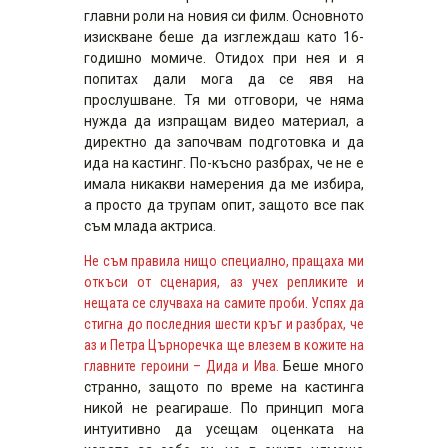
главни роли на новия си филм. Основното
изискване беше да изглеждаш като 16-
годишно момиче. Отидох при нея и я
попитах дали мога да се явя на
прослушване. Тя ми отговори, че няма
нужда да изпращам видео материал, а
директно да започвам подготовка и да
ида на кастинг. По-късно разбрах, че не е
имала никакви намерения да ме избира,
а просто да трупам опит, защото все пак
съм млада актриса.
Не съм правила нищо специално, пращаха ми
откъси от сценария, аз учех репликите и
нещата се случваха на самите проби. Успях да
стигна до последния шести кръг и разбрах, че
аз и Петра Църноречка ще влезем в кожите на
главните героини – Дида и Ива.
Беше много
странно, защото по време на кастинга
никой не реагираше. По принцип мога
интуитивно да усещам оценката на