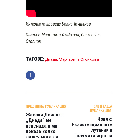
Интервюто проведе Борис Трушанов
Снимки: Маргарита Стойкова
,
Светослав
Стоянов
ТАГОВЕ:
Диада
,
Маргарита Стойкова
НАВИГАЦИЯ
ПРЕДИШНА ПУБЛИКАЦИЯ
СЛЕДВАЩА
ПУБЛИКАЦИЯ:
Жаклин Дочева:
Човек:
,,Диада“ мe
Екзистенциалните
изненада и ми
лутания в
показа колко
голямата игра на
далеч мога да