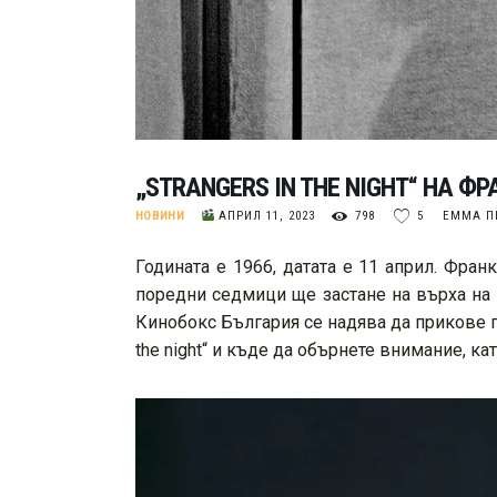
„STRANGERS IN THE NIGHT“ НА Ф
НОВИНИ
АПРИЛ 11, 2023
798
5
ЕММА П
Годината е 1966, датата е 11 април. Фран
поредни седмици ще застане на върха на
Кинобокс България се надява да прикове по
the night“ и къде да обърнете внимание, ка