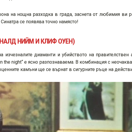
на фона на нощна разходка в града, заснета от любимия в
а Синатра се появява точно намясто!
РОНАЛД НИЙМ И КЛИФ ОУЕН)
а изчезналите диаманти и убийството на правителствен а
 in the night“ e ясно разпознаваема. В комбинация с неочаква
оценните камъни ще се върнат в сигурните ръце на действ