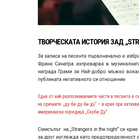
ТВОРЧЕСКАТА ИСТОРИЯ ЗАД „STRA
За записа на песента първоначално е избра
Франк Синатра изпреварва в музикалната 
награда Грами за Най-добро мъжко вокалн
публиката негативното си отношение.
Една от най-разпознаваемите части в песента е с
на сричките „ду-би-ду-би-ду“ – в края при зати
американска поредица „Скуби-Ду“.
Смисълът на „Strangers in the night“ се кр
за друг изглежда като предопределеност о