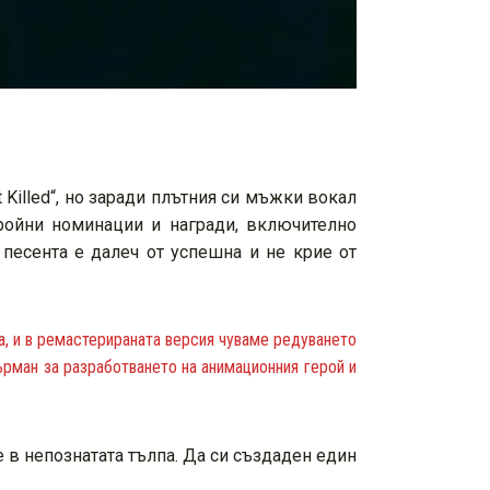
 Killed“, но заради плътния си мъжки вокал
обройни номинации и награди, включително
 песента е далеч от успешна и не крие от
та, и в ремастерираната версия чуваме редуването
ърман за разработването на анимационния герой и
не в непознатата тълпа. Да си създаден един