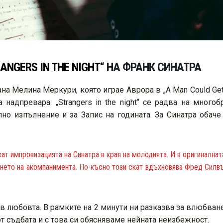
NGERS IN THE NIGHT“
НА ФРАНК СИНАТРА
на Мелина Меркури, която играе Аврора в „A Man Could Get
надпревара. „Strangers in the night“ се радва на мног
о изпълнение и за Запис на годината. За Синатра обаче
кат импровизацията на Синатра в края на мелодията. И в оригинална
хването на акомпанимента. По-късно този скат вдъхновява Фред Силв
ие в любовта. В рамките на 2 минути ни разказва за влюбва
т съдбата и с това си обясняваме нейната неизбежност.