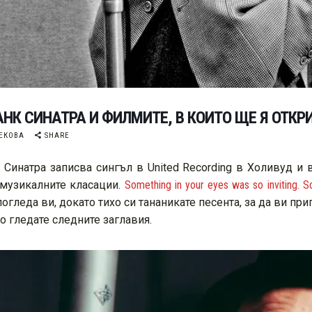
РАНК СИНАТРА И ФИЛМИТЕ, В КОИТО ЩЕ Я ОТКР
ЕКОВА
SHARE
к Синатра записва сингъл в United Recording в Холивуд 
 музикалните класации.
Something in your eyes was so inviting. S
гледа ви, докато тихо си тананикате песента, за да ви прип
то гледате следните заглавия.