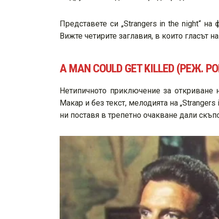
Представете си „Strangers in the night“ 
Вижте четирите заглавия, в които гласът н
А MAN COULD GET KILLED (РЕЖ. 
Нетипичното приключение за откриване н
Макар и без текст, мелодията на „Strangers
ни поставя в трепетно очакване дали скъп