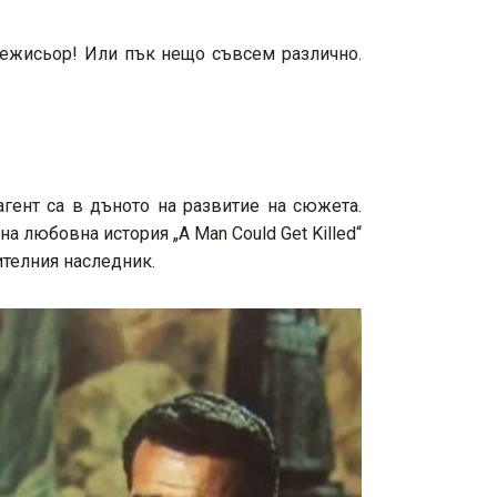
и режисьор! Или пък нещо съвсем различно.
гент са в дъното на развитие на сюжета.
на любовна история „A Man Could Get Killed“
ителния наследник.