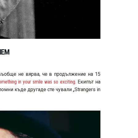
ИЕМ
и въобще не вярва, че в продължение на 15
omething in your smile was so exciting.
Екипът на
омни къде другаде сте чували „Strangers in