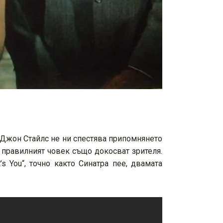
 Джон Стайлс не ни спестява припомнянето
 правилният човек също докосват зрителя.
’s You“, точно както Синатра пее, двамата