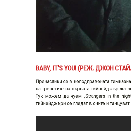
BABY, IT’S YOU! (РЕЖ. ДЖОН СТАЙ
Пренасяйки се в неподправената гимназиа
на трепетите на първата тийнейджърска л
Тук можем да чуем „Strangers in the nigh
тийнейджъри се гледат в очите и танцуват