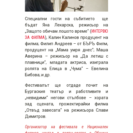
Специални гости на събитието ще
бъдат Яна Лекарска, режисьор на
„Защото обичам лошото време“ (
ИНТЕРВЮ
ЗА ФИЛМА
), Калин Калинов продуцент на
филма; Филип Андреев – от БЪРЪ Филм,
продуцент на „Мама умря днес“; Маша
Аверина – режисьор на „Да летиш с
плавници“, младата актриса, изиграла
ролята на Елица в „Чума“ – Евелина
Бибова; и др.
Фестивалът ще отдаде почит на
Бургаския театър и работливите и
„невидими“ негови стълбове – хората
зад сцената, прожектирайки филма
„Отвъд завесата“ на режисьора Слави
Димитров.
Организатор на фестивала е Национален