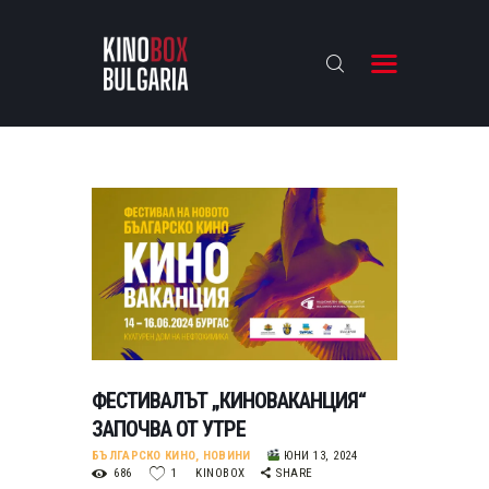
KINOBOX BULGARIA
НАЧАЛО
РЕВЮТА
АНАЛИЗИ
БАХТИ НАГРАДИТЕ
ИНТЕРВЮТА
ЗА НАС
ФЕСТИВАЛЪТ „КИНОВАКАНЦИЯ“
ЗАПОЧВА ОТ УТРЕ
БЪЛГАРСКО КИНО
,
НОВИНИ
ЮНИ 13, 2024
686
1
KINOBOX
SHARE