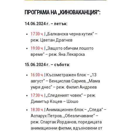
ПРОГРАМА НА „КИНОВАКАНЦИЯ“:
14.06.2024 г. – петък:
17:30 ч.
| „Балканска черна кутия“
–
реж. Цветан Драгнев
19:00 ч.
| „Защото обичам лошото
време“ – реж. Яна Лекарска
15.06.2024 г. – събота:
16:00 ч.
| Късометражен блок
– „13
август“ – Венцислав Сариев, „Мама
умря днес“ – реж. Филип Андреев
17:30 ч.
| „Следеният човек“ – реж.
Димитър Коцев – Шошо
18:30 ч.
| Анимационен блок – „Следа“ –
Аспарух Петров, „Обезличаване“ –
реж. Спартак Йорданов, поредицата
анимационни филми, вдъхновени от