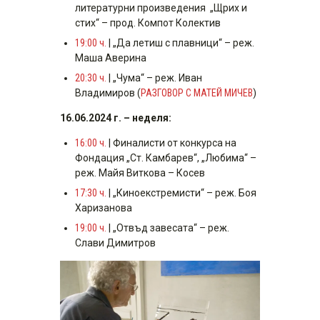
литературни произведения „Щрих и
стих“ – прод. Компот Колектив
19:00 ч.
| „Да летиш с плавници“ – реж.
Маша Аверина
20:30 ч.
| „Чума“ – реж. Иван
Владимиров (
РАЗГОВОР С МАТЕЙ МИЧЕВ
)
16.06.2024 г. – неделя:
16:00 ч.
| Финалисти от конкурса на
Фондация „Ст. Камбарев“, „Любима“ –
реж. Майя Виткова – Косев
17:30 ч.
| „Киноекстремисти“ – реж. Боя
Харизанова
19:00 ч.
| „Отвъд завесата“ – реж.
Слави Димитров