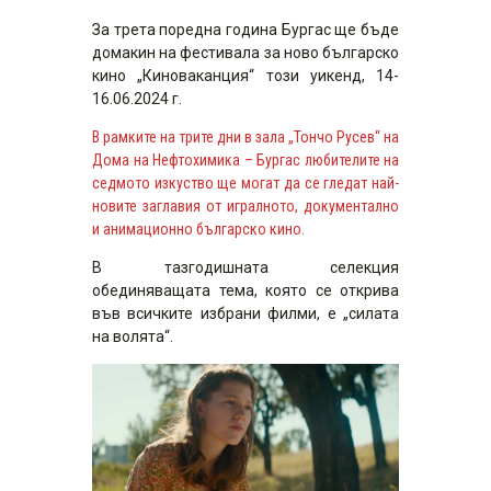
За трета поредна година Бургас ще бъде
домакин на фестивала за ново българско
кино „Киноваканция“ този уикенд, 14-
16.06.2024 г.
В рамките на трите дни
в зала „Тончо Русев“ на
Дома на Нефтохимика – Бургас любителите на
седмото изкуство ще могат да се гледат най-
новите заглавия от игралното, документално
и анимационно българско кино.
В тазгодишната селекция
обединяващата тема, която се открива
във всичките избрани филми, е „силата
на волята“.