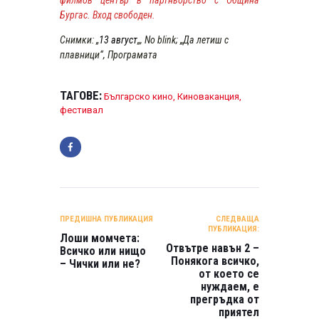
филмов център в партньорство с Община
Бургас. Вход свободен.
Снимки: „
13 август
„, No blink; „Да летиш с
плавници“, Програмата
ТАГОВЕ:
Българско кино
,
Киноваканция
,
фестивал
НАВИГАЦИЯ
ПРЕДИШНА ПУБЛИКАЦИЯ
СЛЕДВАЩА
ПУБЛИКАЦИЯ:
Лоши момчета:
Отвътре навън 2 –
Всичко или нищо
Понякога всичко,
– Чички или не?
от което се
нуждаем, е
прегръдка от
приятел