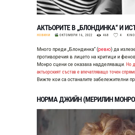
АКТЬОРИТЕ В „БЛОНДИНКА“ И И
НОВИНИ
ОКТОМВРИ 16, 2022
468
4
KIN
Много преди „Блондинка“ (
ревю
) да излез
противоречия в лицето на критици и фено
Монро сцени се оказаха надделяващи.
Но д
актьорският състав е впечатляващо точен спрямо
Вижте кои са останалите забележителни при
НОРМА ДЖИЙН (МЕРИЛИН МОНРО