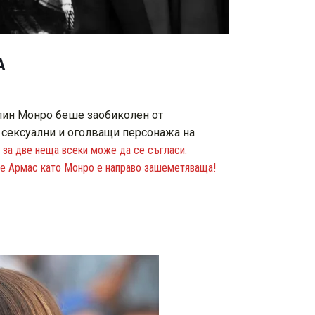
А
илин Монро беше заобиколен от
 сексуални и оголващи персонажа на
за две неща всеки може да се съгласи:
а де Армас като Монро е направо зашеметяваща!