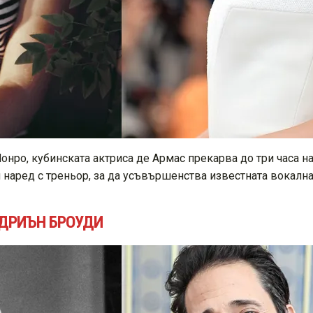
онро, кубинската актриса де Армас прекарва до три часа н
наред с треньор, за да усъвършенства известната вокална
ДРИЪН БРОУДИ