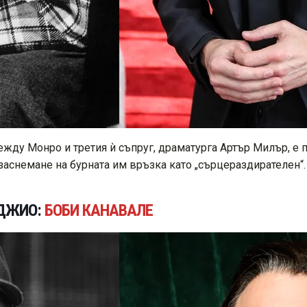
ежду Монро и третия ѝ съпруг, драматурга Артър Милър, е
заснемане на бурната им връзка като „сърцераздирателен“.
ДЖИО:
БОБИ КАНАВАЛЕ