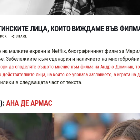
СТИНСКИТЕ ЛИЦА, КОИТО ВИЖДАМЕ ВЪВ ФИЛМ
OBOX
SHARE
е на малките екрани в Netflix, биографичният филм за Мер
ве. Забележките към сценария и наличието на многобройни
ори да споделяте същото мнение към филма на Андрю Доминик, то 
 действителните лица, на които се уповава заглавието, а играта н
лики в следващата част от текста.
):
АНА ДЕ АРМАС