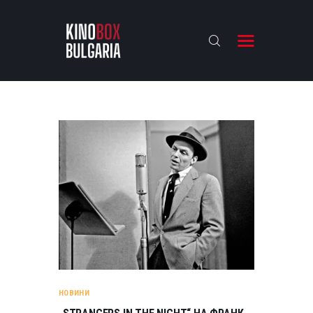
KINOBOX BULGARIA
НАЧАЛО
РЕВЮТА
АНАЛИЗИ
БАХТИ НАГРАДИТЕ
ИНТЕРВЮТА
ЗА НАС
НОВИНИ