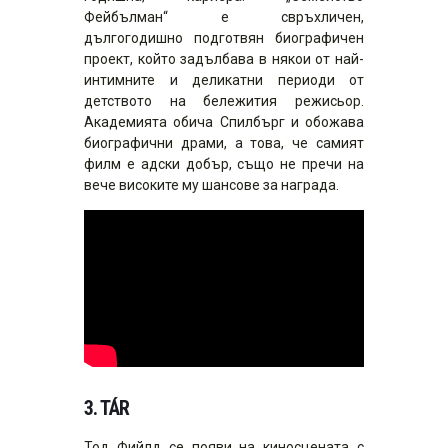
Фейбълман“ е свръхличен,
дългогодишно подготвян биографичен
проект, който задълбава в някои от най-
интимните и деликатни периоди от
детството на бележития режисьор.
Академията обича Спилбърг и обожава
биографични драми, а това, че самият
филм е адски добър, също не пречи на
вече високите му шансове за награда.
3.
TÁR
Тод Фийлд се появи на киносцената с