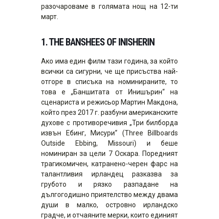
разочароваме в голямата нощ на 12-ти
март.
1. THE BANSHEES OF INISHERIN
Ако има един филм тази година, за който
всички са сигурни, че ще присъства най-
отгоре в списъка на номинираните, то
това е „Баншитата от Инишърин“ на
сценариста и режисьор Мартин Макдона,
който през 2017 г. разбуни американските
духове с противоречивия „Три билборда
извън Ебинг, Мисури“ (Three Billboards
Outside Ebbing, Missouri) и беше
номиниран за цели 7 Оскара. Поредният
трагикомичен, катранено-черен фарс на
талантливия ирландец разказва за
грубото и рязко разпадане на
дългогодишно приятелство между двама
души в малко, островно ирландско
градче, и отчаяните мерки, които единият