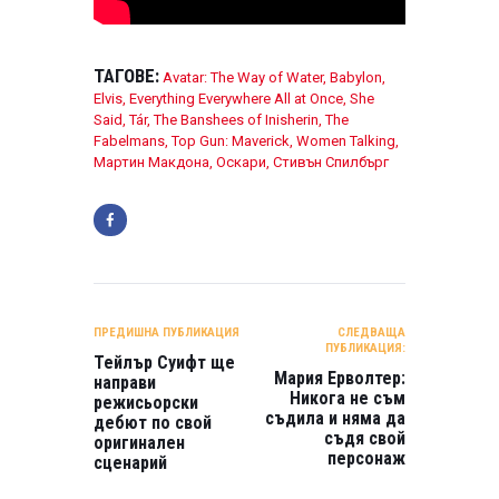
ТАГОВЕ:
Avatar: The Way of Water
,
Babylon
,
Elvis
,
Everything Everywhere All at Once
,
She
Said
,
Tár
,
The Banshees of Inisherin
,
The
Fabelmans
,
Top Gun: Maverick
,
Women Talking
,
Мартин Макдона
,
Оскари
,
Стивън Спилбърг
НАВИГАЦИЯ
ПРЕДИШНА ПУБЛИКАЦИЯ
СЛЕДВАЩА
ПУБЛИКАЦИЯ:
Тейлър Суифт ще
Мария Ерволтер:
направи
Никога не съм
режисьорски
съдила и няма да
дебют по свой
съдя свой
оригинален
персонаж
сценарий