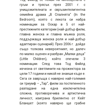
гръм и трясък през 2001 г. с
унищожителната и свръхинтелигентна
семейна драма „В Спалнята“ (In the
Bedroom), която с лекота си набра
номинации за Оскар в 5 от най-
престижните категории (най-добър филм,
главна женска и главна мъжка роля,
поддържаща женска роля и най-добър
адаптиран сценарий). През 2006 г. дойде
също толкова невероятният, но далеч
по-малко оценен и разбран „Малки деца“
(Little Children), който спечели 3
номинации. След това Тод Фийлд
изчезна от светлините на прожектора за
цели 17 години и никой не знаеше къде е.
Сега се завръща с навярно най-големия
си триумф – „Тар“, филм за постепенното
разпадане на една изключителна
сложна, противоречива и артистична
личност, изиграна брилянтно от Кейт
Бланшет (която навярно ще грабне