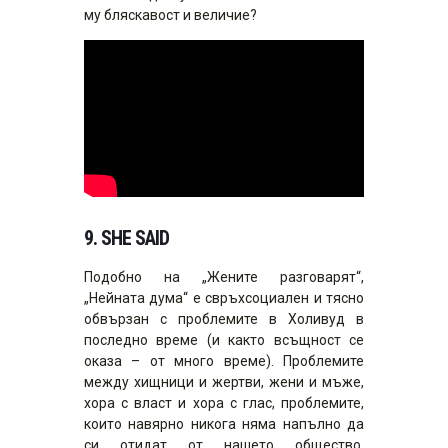
му бляскавост и величие?
9.
SHE SAID
Подобно на „Жените разговарят“,
„Нейната дума“ е свръхсоциален и тясно
обвързан с проблемите в Холивуд в
последно време (и както всъщност се
оказа – от много време). Проблемите
между хищници и жертви, жени и мъже,
хора с власт и хора с глас, проблемите,
които навярно никога няма напълно да
си отидат от нашето общество.