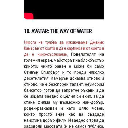
10.
AVATAR: THE WAY OF WATER
Никога не трябва да изключваме Джеймс
Камерън от която и да е картинка и от което и
да е кино-състезание
. Повелителят на
големия екран, майсторът на блокбъстър
киното, чийто равен е може би само
Стивън Спилбърг и то преди няколко
десетилетия. Камерън доказва отново и
отново, че е безспорен талант, неуморим
бачкатор, готов да запретне ръкави и да
се изцапа заедно с целия си екип, за да
стане филма му възможно най-добър,
роден-разказвач и като цяло човек,
който просто знае как да създаде
наистина добър филм. И заедно с това да
задоволи масовата (и не само) публика,