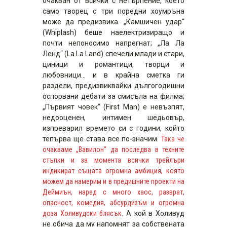
очакван от всички с нетърпение, което
само творец с три поредни хоумръна
може да предизвика. „Камшичен удар“
(Whiplash) беше наелектризиращо и
почти непоносимо напрегнат; „Ла Ла
Ленд“ (La La Land) спечели млади и стари,
циници и романтици, творци и
любовници… и в крайна сметка ги
раздели, предизвиквайки дългогодишни
оспорвани дебати за смисъла на филма;
„Първият човек“ (First Man) е невъзпят,
недооценен, интимен шедьовър,
изпреварил времето си с години, който
тепърва ще става все по-значим.
Така че
очакваме „Вавилон“ да последва в техните
стъпки и за момента всички трейлъри
индикират същата огромна амбиция, която
можем да намерим и в предишните проекти на
Деймиън, наред с много хаос, разврат,
опасност, комедия, абсурдизъм и огромна
доза Холивудски блясък
. А кой в Холивуд
не обича да му напомнят за собствената