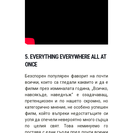
5.
EVERYTHING EVERYWHERE ALL AT
ONCE
Безспорен популярен фаворит на почти
всички, които са гледали каквито и да е
филми през изминалата година, „Всичко,
навсякъде, наведнъж“ е озадачаващ,
претенциозен и по нашето скромно, но
категорично мнение, не особено успешен
филм, който въпреки недостатъците си
успя да спечели невероятно много сърца
по целия свят. Това неминуемо го
поставя с едни гърди пред почти всички