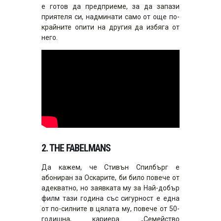
е готов да предприеме, за да запази
приятеля си, надминати само от още по-
крайните опити на другия да избяга от
него.
2.
THE FABELMANS
Да кажем, че Стивън Спилбърг е
абониран за Оскарите, би било повече от
адекватно, но заявката му за Най-добър
филм тази година със сигурност е една
от по-силните в цялата му, повече от 50-
годишна, кариера. „Семейство