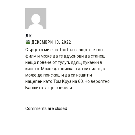
Д.К
ДЕКЕМВРИ 13, 2022
Сърцето ми е за Топ Гън, защото е топ
филм и може да те вдъхнови да станеш
нещо повече от тулуп, ядящ пуканки в
киното. Може да поискаш да си пилот, а
може да поискаш и да си изшит и
нацепен като Том Круз на 60. Но вероятно
Баншитата ще спечелят.
Comments are closed.