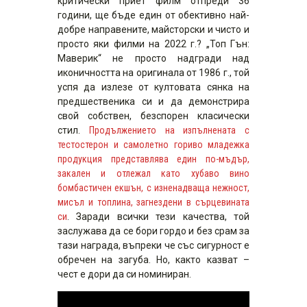
критически приет филм отпреди 36
години, ще бъде един от обективно най-
добре направените, майсторски и чисто и
просто яки филми на 2022 г.? „Топ Гън:
Маверик“ не просто надгради над
иконичността на оригинала от 1986 г., той
успя да излезе от култовата сянка на
предшественика си и да демонстрира
свой собствен, безспорен класически
стил.
Продължението на изпълнената с
тестостерон и самолетно гориво младежка
продукция представлява един по-мъдър,
закален и отлежал като хубаво вино
бомбастичен екшън, с изненадваща нежност,
мисъл и топлина, загнездени в сърцевината
си
. Заради всички тези качества, той
заслужава да се бори гордо и без срам за
тази награда, въпреки че със сигурност е
обречен на загуба. Но, както казват –
чест е дори да си номиниран.