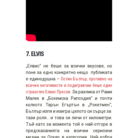
7
.
ELVIS
„Елвис“ не беше за всички вкусове, но
поне за едно конкретно нещо публиката
е единодушна –
Остин Бътлър, противно на
всички негативисти и подигравчии беше един
страхотен Елвис Пресли
. За разлика от Рами
Малек в „Бохемска Рапсодия“ и почти
колкото Тарън Егъртън в „Рокетмен“,
Бътлър изпя и изигра цялото си сърце за
тази роля… и това си личи от километри.
Тъй като за момента той е най-отгоре в
предсказанията на всички сериозни
медии за Оскар в категория „Най-добра