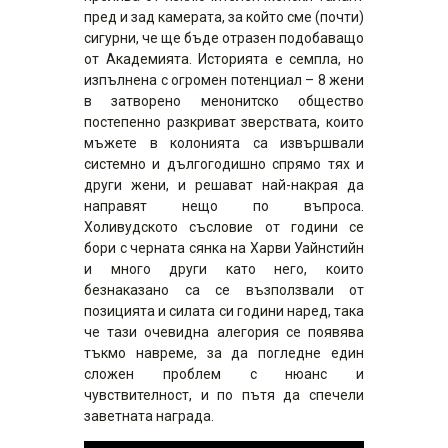
пред и зад камерата, за който сме (почти)
сигурни, че ще бъде отразен подобаващо
от Академията. Историята е семпла, но
изпълнена с огромен потенциал – 8 жени
в затворено менонитско общество
постепенно разкриват зверствата, които
мъжете в колонията са извършвали
системно и дългогодишно спрямо тях и
други жени, и решават най-накрая да
направят нещо по въпроса.
Холивудското съсловие от години се
бори с черната сянка на Харви Уайнстийн
и много други като него, които
безнаказано са се възползвали от
позицията и силата си години наред, така
че тази очевидна алегория се появява
тъкмо навреме, за да погледне един
сложен проблем с нюанс и
чувствителност, и по пътя да спечели
заветната награда.