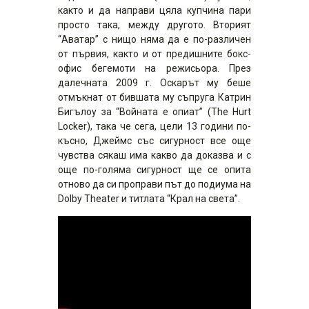
както и да направи цяла купчина пари
просто така, между другото. Вторият
“Аватар” с нищо няма да е по-различен
от първия, както и от предишните бокс-
офис бегемоти на режисьора. През
далечната 2009 г. Оскарът му беше
отмъкнат от бившата му съпруга Катрин
Бигълоу за “Войната е опиат” (The Hurt
Locker), така че сега, цели 13 години по-
късно, Джеймс със сигурност все още
чувства сякаш има какво да доказва и с
още по-голяма сигурност ще се опита
отново да си проправи път до подиума на
Dolby Theater и титлата “Крал на света”.