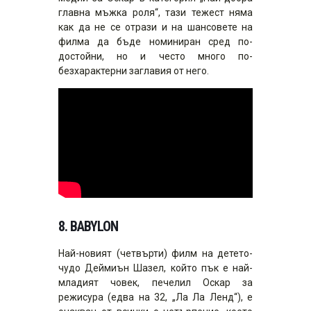
главна мъжка роля“, тази тежест няма
как да не се отрази и на шансовете на
филма да бъде номиниран сред по-
достойни, но и често много по-
безхарактерни заглавия от него.
8.
BABYLON
Най-новият (четвърти) филм на детето-
чудо Деймиън Шазел, който пък е най-
младият човек, печелил Оскар за
режисура (едва на 32, „Ла Ла Ленд“), е