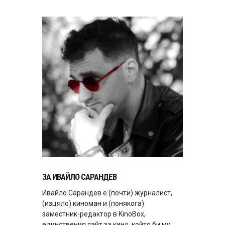
ЗА ИВАЙЛО САРАНДЕВ
Ивайло Сарандев е (почти) журналист,
(изцяло) киноман и (понякога)
заместник-редактор в KinoBox,
единствения сайт за кино, който би му