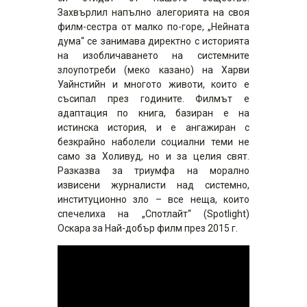
Захвърлил напълно алегорията на своя
филм-сестра от малко по-горе, „Нейната
дума“ се занимава директно с историята
на изобличаването на системните
злоупотреби (меко казано) на Харви
Уайнстийн и многото животи, които е
съсипал през годините. Филмът е
адаптация по книга, базиран е на
истинска история, и е ангажиран с
безкрайно наболели социални теми не
само за Холивуд, но и за целия свят.
Разказва за триумфа на морално
извисени журналисти над системно,
институционно зло – все неща, които
спечелиха на „Спотлайт“ (Spotlight)
Оскара за Най-добър филм през 2015 г.