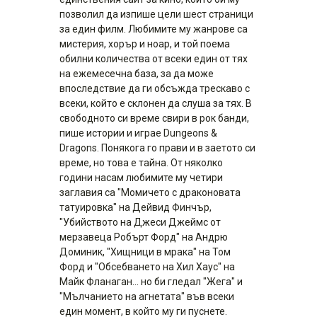
позволил да изпише цели шест страници
за един филм. Любимите му жанрове са
мистерия, хорър и ноар, и той поема
обилни количества от всеки един от тях
на ежемесечна база, за да може
впоследствие да ги обсъжда трескаво с
всеки, който е склонен да слуша за тях. В
свободното си време свири в рок банди,
пише истории и играе Dungeons &
Dragons. Понякога го прави и в заетото си
време, но това е тайна. От няколко
години насам любимите му четири
заглавия са "Момичето с драконовата
татуировка" на Дейвид Финчър,
"Убийството на Джеси Джеймс от
мерзавеца Робърт Форд" на Андрю
Доминик, "Хищници в мрака" на Том
Форд и "Обсебването на Хил Хаус" на
Майк Фланаган... но би гледал "Жега" и
"Мълчанието на агнетата" във всеки
един момент, в който му ги пуснете.