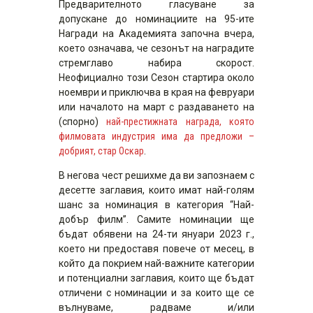
Предварителното гласуване за
допускане до номинациите на 95-ите
Награди на Академията започна вчера,
което означава, че сезонът на наградите
стремглаво набира скорост.
Неофициално този Сезон стартира около
ноември и приключва в края на февруари
или началото на март с раздаването на
(спорно)
най-престижната награда, която
филмовата индустрия има да предложи –
добрият, стар Оскар
.
В негова чест решихме да ви запознаем с
десетте заглавия, които имат най-голям
шанс за номинация в категория “Най-
добър филм”. Самите номинации ще
бъдат обявени на 24-ти януари 2023 г.,
което ни предоставя повече от месец, в
който да покрием най-важните категории
и потенциални заглавия, които ще бъдат
отличени с номинации и за които ще се
вълнуваме, радваме и/или