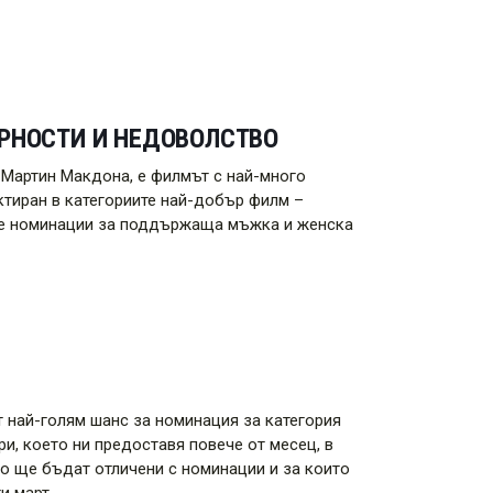
АРНОСТИ И НЕДОВОЛСТВО
а Мартин Макдона, е филмът с най-много
ктиран в категориите най-добър филм –
две номинации за поддържаща мъжка и женска
т най-голям шанс за номинация за категория
и, което ни предоставя повече от месец, в
то ще бъдат отличени с номинации и за които
и март.