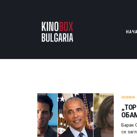
НАЧ
НОВИНИ
„TOP
ОБАМ
Барак 
се загл