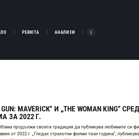
НАЧАЛО
РЕВЮТА
KINOBOX BULGARIA
АЛО
РЕВЮТА
АНАЛИЗИ
АНАЛИЗИ
БАХТИ НАГРАДИТЕ
ИНТЕРВЮТА
ЗА НАС
 GUN: MAVERICK“ И „THE WOMAN KING“ СР
А ЗА 2022 Г.
Обама продължи своята традиция да публикува любимите си фи
авия от 2022 г. „Гледах страхотни филми тази година“, публику