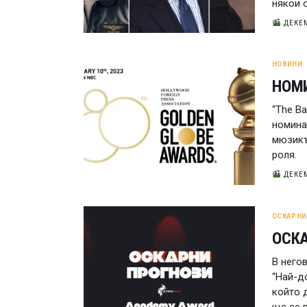
някои 
ДЕКЕМ
НОВИНИ
НОМИ
“The B
номина
мюзикъ
роля.
ДЕКЕМ
ОСКАРНИ
ОСКА
В него
“Най-д
който 
ще се 