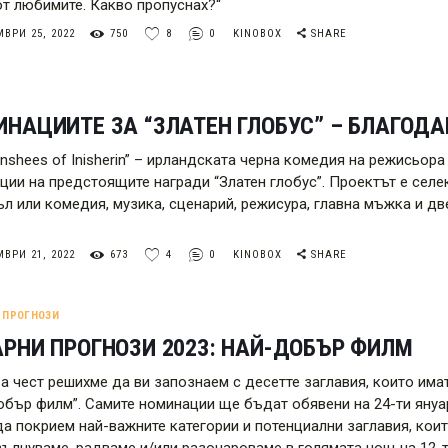
от любимите. Какво пропуснах?“
ВРИ 25, 2022
750
8
0
KINOBOX
SHARE
НАЦИИТЕ ЗА “ЗЛАТЕН ГЛОБУС” – БЛАГОД
anshees of Inisherin” – ирландската черна комедия на режисьор
ции на предстоящите награди “Златен глобус”. Проектът е селе
л или комедия, музика, сценарий, режисура, главна мъжка и 
ВРИ 21, 2022
673
4
0
KINOBOX
SHARE
 ПРОГНОЗИ
РНИ ПРОГНОЗИ 2023: НАЙ-ДОБЪР ФИЛМ
ва чест решихме да ви запознаем с десетте заглавия, които има
обър филм”. Самите номинации ще бъдат обявени на 24-ти януар
да покрием най-важните категории и потенциални заглавия, кои
вълнуваме, радваме и/или разочароваме в голямата нощ на 12-т