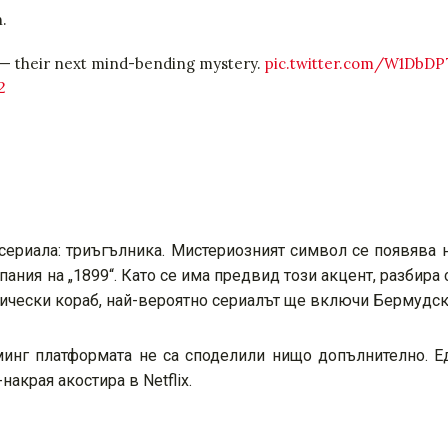
.
 — their next mind-bending mystery.
pic.twitter.com/W1DbD
2
 сериала: триъгълника. Мистериозният символ се появява 
ания на „1899“. Като се има предвид този акцент, разбира 
нически кораб, най-вероятно сериалът ще включи Бермудск
йминг платформата не са споделили нищо допълнително. 
акрая акостира в Netflix.