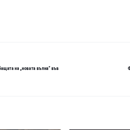
ащата на „новата вълна“ във
Ф