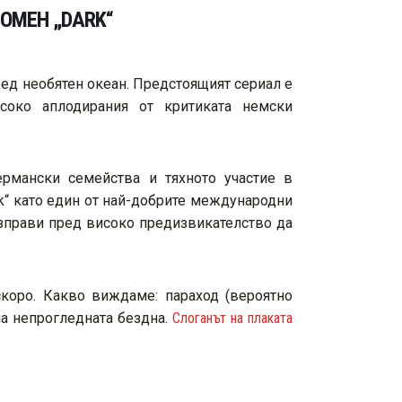
НОМЕН „DARK“
ред необятен океан. Предстоящият сериал е
соко аплодирания от критиката немски
ермански семейства и тяхното участие в
k“ като един от най-добрите международни
изправи пред високо предизвикателство да
 скоро. Какво виждаме: параход (вероятно
на непрогледната бездна.
Слоганът на плаката