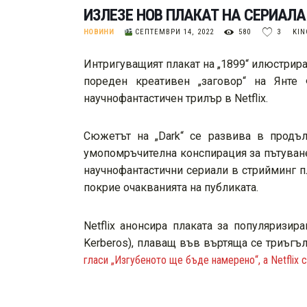
ИЗЛЕЗЕ НОВ ПЛАКАТ НА СЕРИАЛА
НОВИНИ
СЕПТЕМВРИ 14, 2022
580
3
KI
Интригуващият плакат на „1899“ илюстрира
пореден креативен „заговор“ на Янте
научнофантастичен трилър в Netflix.
Сюжетът на „Dark“ се развива в продъл
умопомръчителна конспирация за пътуване
научнофантастични сериали в стрийминг п
покрие очакванията на публиката.
Netflix анонсира плаката за популяризир
Kerberos), плаващ във въртяща се триъгъл
гласи „Изгубеното ще бъде намерено“, a Netflix с