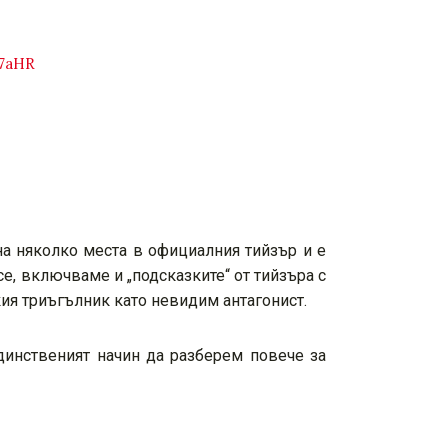
P7aHR
на няколко места в официалния тийзър и е
се, включваме и „подсказките“ от тийзъра с
ия триъгълник като невидим антагонист.
Единственият начин да разберем повече за