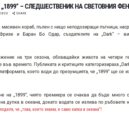
 „1899“ – СЛЕДШЕСТВЕНИК НА СВЕТОВНИЯ ФЕ
NOBOX
SHARE
 масивен кораб, пълен с нищо неподозиращи пътници, нас
 Фризе и Баран Бо Одар, създателите на „Dark“ – ви
жение на три сезона, обхващайки живота на четири г
 във времето. Публиката и критиците категоризираха „Dar
латформата, което води до презумцията, че „1899“ ще се 
ане на „1899“, чиято премиера се очаква да бъде много
на дупка в океана, докато водата се излива по ръбовете 
поделя, че „това, което знаем, е само капка в океана“!