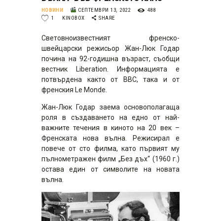
НОВИНИ
СЕПТЕМВРИ 13, 2022
488
1
KINOBOX
SHARE
Световноизвестният френско-
швейцарски режисьор Жан-Люк Годар
почина на 92-годишна възраст, съобщи
вестник Liberation. Информацията е
потвърдена както от BBC, така и от
френския Le Monde.
Жан-Люк Годар заема основополагаща
роля в създаването на едно от най-
важните течения в киното на 20 век –
Френската нова вълна. Режисирал е
повече от сто филма, като първият му
пълнометражен филм „Без дъх“ (1960 г.)
остава един от символите на новата
вълна.