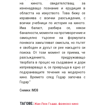
на киното, свидетелстващ за
изненадващо познание и ерудиция в
областта на изкуството. Това бижу се
изравнява с всички разсъждения, с
всички учебници по история на киното.
Има баласт, разбира се, някои
баналности, моменти на противоречние и
самоцелно търсене на формулата
понякога замъгляват смисъла, но пътят
е свободен и духът се рее накъдето си
поиска. От този момент се приема, че
разсъждението, придружаващо
творбата в процес на създаване и дори
изпреварващо я, се превръща в едно от
подхранващите течения на модерното
кино. Времето след Годар започва с
Годар.“
Снимки
:
IMDB
ТАГОВЕ:
Жан-Люк Годар
,
френско кино