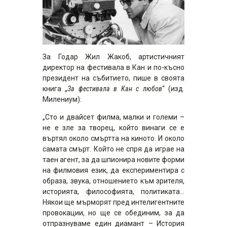
За Годар Жил Жакоб, артистичният
директор на фестивала в Кан и по-късно
президент на събитието, пише в своята
книга „
За фестивала в Кан с любов
“ (изд.
Милениум):
„Сто и двайсет филма, малки и големи –
не е зле за творец, който винаги се е
въртял около смъртта на киното. И около
самата смърт. Който не спря да играе на
таен агент, за да шпионира новите форми
на филмовия език, да експериментира с
образа, звука, отношението към зрителя,
историята, философията, политиката…
Някои ще мърморят пред интелигентните
провокации, но ще се обединим, за да
отпразнуваме един диамант – История