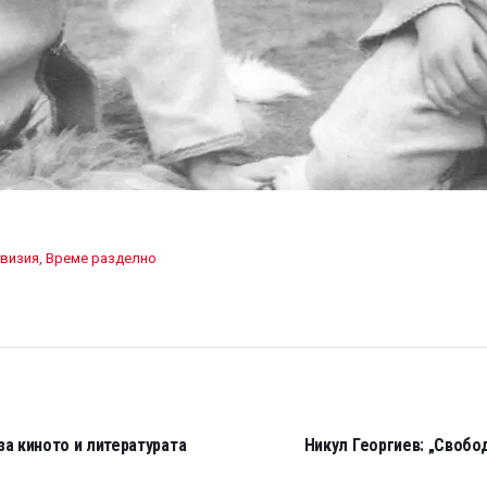
евизия
,
Време разделно
за киното и литературата
Никул Георгиев: „Свобод