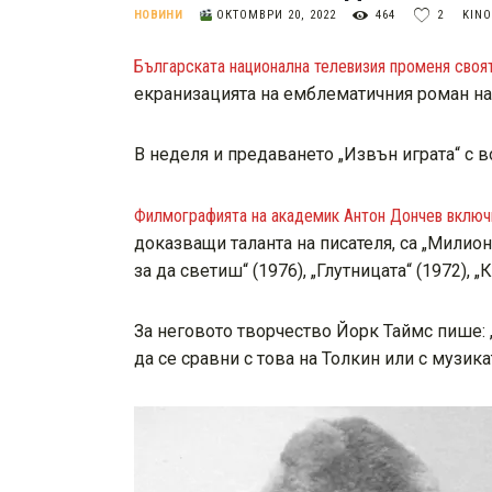
НОВИНИ
ОКТОМВРИ 20, 2022
464
2
KIN
Българската национална телевизия променя своят
екранизацията на емблематичния роман на 
В неделя и предаването „Извън играта“ с 
Филмографията на академик Антон Дончев включв
доказващи таланта на писателя, са „Милиони
за да светиш“ (1976), „Глутницата“ (1972), „К
За неговото творчество Йорк Таймс пише: 
да се сравни с това на Толкин
или с музика