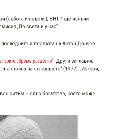
ври (събота и неделя), БНТ 1 ще излъчи
исия „По света и у нас“.
т последните интервюта на Антон Дончев.
лгарите „Време разделно“.
Други заглавия,
ата страна на огледалото“ (1977), „Изгори,
твен ритъм – едно богатство, което може