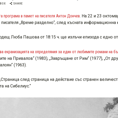
OBOX
SHARE
а програма в памет на писателя Антон Дончев
. На 22 и 23 октом
писателя „Време разделно“, след късната информационна ем
водещ Люба Пашова от 18:15 ч. ще излъчи епизода с едно о
а екранизацията на определяния за един от любимите романи на бъ
те на Привалов“ (1983), „Завръщане от Рим“ (1977), „От друг
алоян“ (1963).
„Страница след страница на действие със странен величес
та на Сибелиус.“