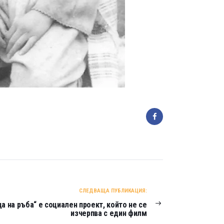
СЛЕДВАЩА ПУБЛИКАЦИЯ:
а на ръба“ е социален проект, който не се
изчерпва с един филм