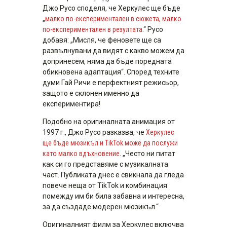
Джо Русо споделя, че Херкулес ще бъде
„
малко по-експериментален в сюжета, малко
по-експериментален в резултата
.“ Русо
добавя: „Мисля, че феновете ще са
развълнувани да видят с какво можем да
допринесем, няма да бъде поредната
обикновена адаптация“. Според техните
думи Гай Ричи е перфектният режисьор,
защото е склонен именно да
експериментира!
Подобно на оригиналната анимация от
1997 г., Джо Русо разказва, че
Херкулес
ще бъде мюзикъл и TikTok може да послужи
като малко вдъхновение
. „Често ни питат
как си го представяме с музикалната
част. Публиката днес е свикнала да гледа
повече неща от TikTok и комбинация
помежду им би била забавна и интересна,
за да създаде модерен мюзикъл.“
Оригиналният филм за Херкулес включва