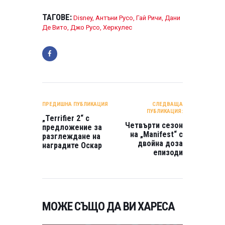
ТАГОВЕ:
Disney
,
Антъни Русо
,
Гай Ричи
,
Дани
Де Вито
,
Джо Русо
,
Херкулес
НАВИГАЦИЯ
ПРЕДИШНА ПУБЛИКАЦИЯ
СЛЕДВАЩА
ПУБЛИКАЦИЯ:
„Terrifier 2“ с
Четвърти сезон
предложение за
на „Manifest“ с
разглеждане на
двойна доза
наградите Оскар
епизоди
МОЖЕ СЪЩО ДА ВИ ХАРЕСА