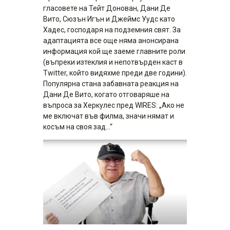
гласовете на Тейт Донован, Дани Де
Вито, Сюзън Игън и Джеймс Уудс като
Хадес, господаря на подземния свят. За
адаптацията все още няма анонсирана
информация кой ще заеме главните роли
(въпреки изтеклия и непотвърден каст в
Twitter, който видяхме преди две години).
Популярна стана забавната реакция на
Дани Де Вито, когато отговаряше на
въпроса за Херкулес пред WIRES: „Ако не
ме включат във филма, значи нямат и
косъм на своя зад…“