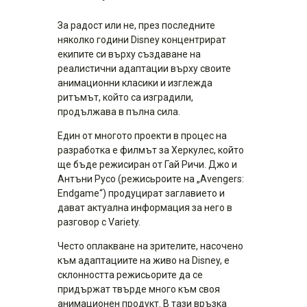
За радост или не, през последните
няколко години Disney концентрират
екипите си върху създаване на
реалистични адаптации върху своите
анимационни класики и изглежда
ритъмът, който са изградили,
продължава в пълна сила.
Един от многото проекти в процес на
разработка е филмът за Херкулес, който
ще бъде режисиран от Гай Ричи. Джо и
Антъни Русо (режисьроите на „Avengers:
Endgame“) продуцират заглавието и
дават актуална информация за него в
разговор с Variety.
Често оплакване на зрителите, насочено
към адаптациите на живо на Disney, е
склонността режисьорите да се
придържат твърде много към своя
анимационен продукт. В тази връзка