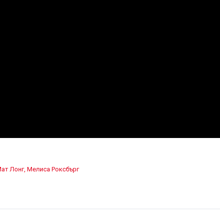
ат Лонг
,
Мелиса Роксбърг