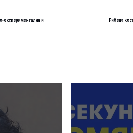
по-експериментална и
Рибена кост