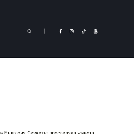
те в България. Сюжетът проследява живота