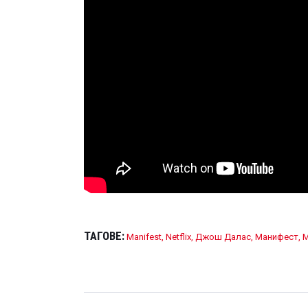
ТАГОВЕ:
Manifest
,
Netflix
,
Джош Далас
,
Манифест
,
М
НАВИГАЦИЯ