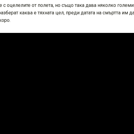
 с оцелелите от полета, но също така дава няколко големи
разберат каква е тяхната цел, преди датата на смъртта им д
коро.