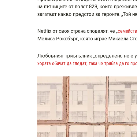
на пътниците от полет 828, които преживя
загатват какво предстои за героите. „Той 
Netflix от своя страна споделят, че „
семейств
Мелиса Роксбърг, която играе Микаела Сто
Любовният триъгълник „определено не е ур
хората обичат да гледат, така че трябва да го п