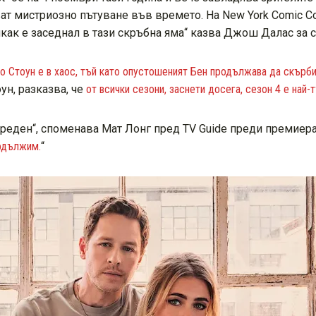
ват мистриозно пътуване във времето. На New York Comic 
някак е заседнал в тази скръбна яма“ казва Джош Далас за 
о Стоун е в хаос, тъй като опустошеният Бен продължава да скърби
ун, разказва, че
от всички сезони, заснети досега, сезон 4 е най-
еден“, споменава Мат Лонг пред TV Guide преди премиерат
родължим.
“