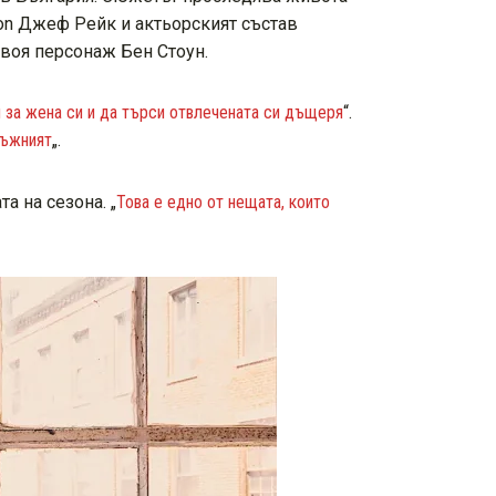
Con Джеф Рейк и актьорският състав
своя персонаж Бен Стоун.
 за жена си и да търси отвлечената си дъщеря
“.
тъжният
„.
а на сезона. „
Това е едно от нещата, които