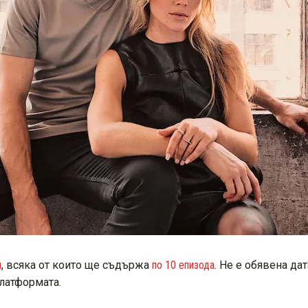
и
, всяка от които ще съдържа
по 10 епизода
. Не е обявена дат
латформата.