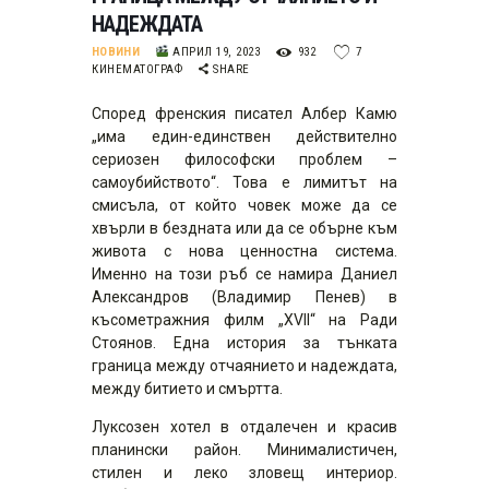
НАДЕЖДАТА
НОВИНИ
АПРИЛ 19, 2023
932
7
КИНЕМАТОГРАФ
SHARE
Според френския писател Албер Камю
„има един-единствен действително
сериозен философски проблем –
самоубийството“. Това е лимитът на
смисъла, от който човек може да се
хвърли в бездната или да се обърне към
живота с нова ценностна система.
Именно на този ръб се намира Даниел
Александров (Владимир Пенев) в
късометражния филм „XVII“ на Ради
Стоянов. Една история за тънката
граница между отчаянието и надеждата,
между битието и смъртта.
Луксозен хотел в отдалечен и красив
планински район. Минималистичен,
стилен и леко зловещ интериор.