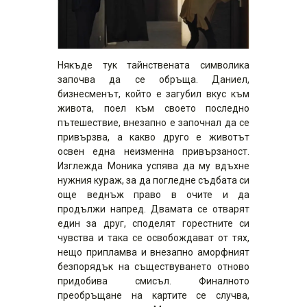
Някъде тук тайнствената символика
започва да се обръща. Даниел,
бизнесменът, който е загубил вкус към
живота, поел към своето последно
пътешествие, внезапно е започнал да се
привързва, а какво друго е животът
освен една неизменна привързаност.
Изглежда Моника успява да му вдъхне
нужния кураж, за да погледне съдбата си
още веднъж право в очите и да
продължи напред. Двамата се отварят
един за друг, споделят горестните си
чувства и така се освобождават от тях,
нещо припламва и внезапно аморфният
безпорядък на съществуването отново
придобива смисъл. Финалното
преобръщане на картите се случва,