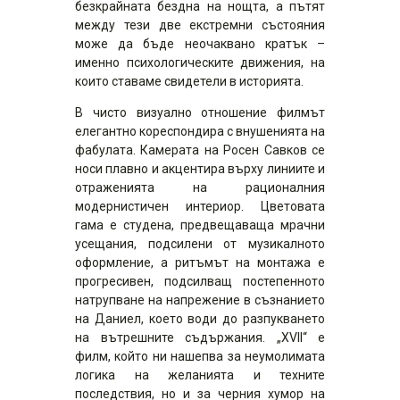
безкрайната бездна на нощта, а пътят
между тези две екстремни състояния
може да бъде неочаквано кратък –
именно психологическите движения, на
които ставаме свидетели в историята.
В чисто визуално отношение филмът
елегантно кореспондира с внушенията на
фабулата. Камерата на Росен Савков се
носи плавно и акцентира върху линиите и
отраженията на рационалния
модернистичен интериор. Цветовата
гама е студена, предвещаваща мрачни
усещания, подсилени от музикалното
оформление, а ритъмът на монтажа е
прогресивен, подсилващ постепенното
натрупване на напрежение в съзнанието
на Даниел, което води до разпукването
на вътрешните съдържания. „XVII“ е
филм, който ни нашепва за неумолимата
логика на желанията и техните
последствия, но и за черния хумор на