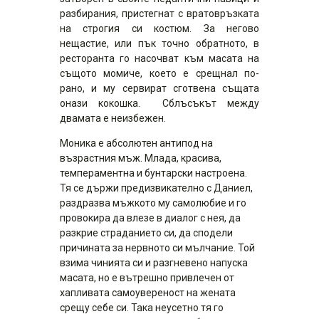
разбирания, пристегнат с вратовръзката
на строгия си костюм. За негово
нещастие, или пък точно обратното, в
ресторанта го насочват към масата на
същото момиче, което е срещнал по-
рано, и му сервират сготвена същата
онази кокошка. Сблъсъкът между
двамата е неизбежен.
Моника е абсолютен антипод на
възрастния мъж. Млада, красива,
темпераментна и бунтарски настроена.
Тя се държи предизвикателно с Даниел,
раздразва мъжкото му самолюбие и го
провокира да влезе в диалог с нея, да
разкрие страданието си, да сподели
причината за нервното си мълчание. Той
взима чинията си и разгневено напуска
масата, но е вътрешно привлечен от
хапливата самоувереност на жената
срещу себе си. Така неусетно тя го