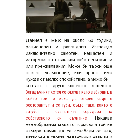
Даниел е мъж на около 60 години,
рационален и разсъдлив. Изглежда
изключително самотен, нещастен и
изтормозен от някакви собствени мисли
или преживявания. Може би търси още
повече усамотение, или просто има
нужда от малко спокойствие, а може би –
контакт с друго човешко същество.
Загадъчният хотел се оказва като лабиринт, в
който той не може да открие къде е
ресторантът и се губи, също така, както е
загубен в безпътните коридори на
собственото си съзнание.
Някаква
невъобразима мъка го тормози и той не
намира начин да се освободи от нея,
затворен в своите педантични навици и