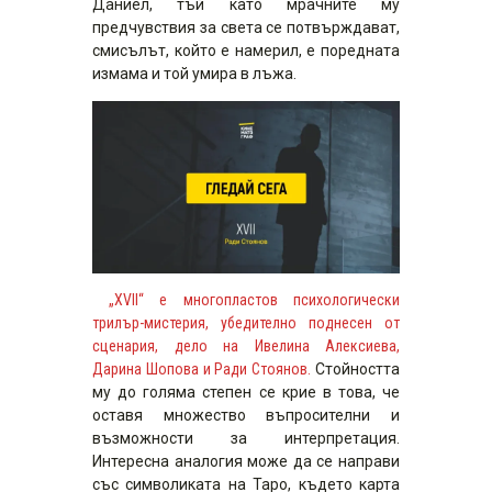
Даниел, тъй като мрачните му
предчувствия за света се потвърждават,
смисълът, който е намерил, е поредната
измама и той умира в лъжа.
„XVII“ е многопластов психологически
трилър-мистерия, убедително поднесен от
сценария, дело на Ивелина Алексиева,
Дарина Шопова и Ради Стоянов.
Стойността
му до голяма степен се крие в това, че
оставя множество въпросителни и
възможности за интерпретация.
Интересна аналогия може да се направи
със символиката на Таро, където карта