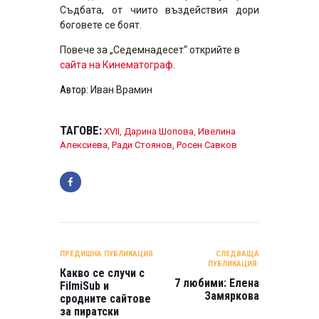
Съдбата, от чиито въздействия дори
боговете се боят.
Повече за „Седемнадесет“ открийте в
сайта на Кинематограф
.
Автор
: Иван Врамин
ТАГОВЕ:
XVII
,
Дарина Шопова
,
Ивелина
Алексиева
,
Ради Стоянов
,
Росен Савков
НАВИГАЦИЯ
ПРЕДИШНА ПУБЛИКАЦИЯ
СЛЕДВАЩА
ПУБЛИКАЦИЯ:
Какво се случи с
7 любими: Елена
FilmiSub и
Замяркова
сродните сайтове
за пиратски