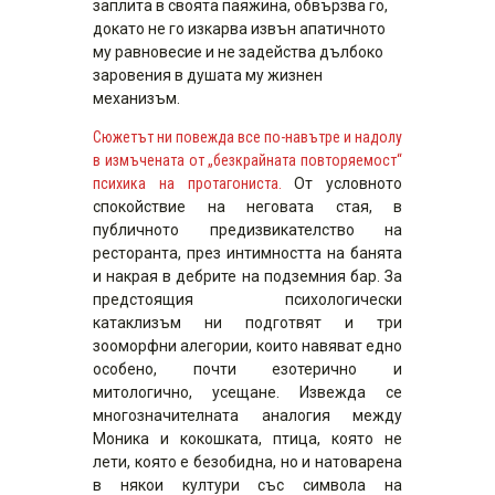
заплита в своята паяжина, обвързва го,
докато не го изкарва извън апатичното
му равновесие и не задейства дълбоко
заровения в душата му жизнен
механизъм.
Сюжетът ни повежда все по-навътре и надолу
в измъчената от „безкрайната повторяемост“
психика на протагониста.
От условното
спокойствие на неговата стая, в
публичното предизвикателство на
ресторанта, през интимността на банята
и накрая в дебрите на подземния бар. За
предстоящия психологически
катаклизъм ни подготвят и три
зооморфни алегории, които навяват едно
особено, почти езотерично и
митологично, усещане. Извежда се
многозначителната аналогия между
Моника и кокошката, птица, която не
лети, която е безобидна, но и натоварена
в някои култури със символа на