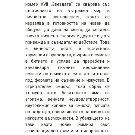
номер XVII „Звездата“ се свързва със
състоянието на вътрешен мир и
личностна завършеност, която се
изразява в готовността на човек да
общува, да дава на света, да споделя
своята жизнена енергия с другите и да я
привежда в съзидателно действие. Това
е личността, която е постигнала
хармония с природата, съзряла е смисъл
в битието и успява да преработи и
канализира тъмните несъзнавани
аспекти на психиката си и да ги върне
под формата на съзнание и изкуство. В
отрицателен смисъл, този образ се
тълкува като бездънната яма на
егоизма, вечната неудовлетвореност,
неутолимия копнеж за смисъл, липсата
на надежда, пропиляването на живота и
неговите възможности. В убежището на
тази карта човек намира своя
екзистенциален храм или пък пропада в