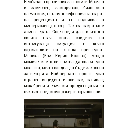
Необичаен правилник за гостите. Мрачен
и замислен, застаряващ бизнесмен
наема стая, оставя телефонния си апарат
на рецепцията и се подписва в
мистериозен договор. Такава накратко е
атмосферата. Още преди да е влязъл в
своята стая, става свидетел на
интригуваща ситуация, в която
служителите на хотела преследват
Моника (Ели Кирил Колева), младо
момиче, което се опитва да спаси една
кокошка, която следва да бъде заколена
за вечерята. Най-вероятно просто един
странен инцидент и все пак, навяващ
макабрени и езически предусещания за
някакво предстоящо жертвоприношение.