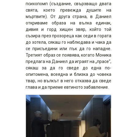
психопомп (създание, свързващо двата
свята, което превежда душите на
мъртвите). От друга страна, в Даниел
откриваме образа на вълка единак,
дивия и горд хищен звяр, който той
съзира през прозореца как седи в гората
до хотела, сякаш го наблюдава и чака да
се присъедини или пък да го нападне.
Третият образ се появява, когато Моника
предлага на Даниел да играят на „прасе“,
сякаш за да го сведе до една по-
опитомена, всеядна и близка до човека
твар, но вълкът в него отказва да сведе
глава и да приеме евтиното забавление.