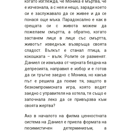
когато изглежда, че Моника е мъртва, че
е изчезнала, а с нея и нещо, заради което
си е заслужавало да се живее и да се
понася още мъка. Парадоксално е как в
срещата си с живота можем да
пожелаем смъртта, а обратно, когато
застанем лице в лице със смъртта,
животът изведнъж възвръща своята
сладост. Вълкът е станал птица, а
кокошката – вълк. Ролите се разменят.
Даниел се измъква от черната бездна на
депресията, направил е избор и е готов
да си тръгне заедно с Моника, но какъв
път е решила да поеме тя, защото в
безкомпромисната игра, която водят
заедно с управителя на хотела, тя също е
започнала леко да се привързва към
своята жертва?
Ако в началото на филма ценностната
система на Даниел е приела формата на
песимистичен детерминизъм, а