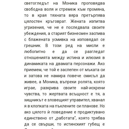
светогледът на Моника проповядва
свободна воля и стремеж към промяна,
то в края тяхната вяра претърпява
цялостен кръговрат. Жената изпитва
угризения, че не е последвала своите
убеждения, а старият бизнесмен заспива
с блажената усмивка на изповядал се
грешник. В този ред на мисли е
любопитно е да се разгледат
отношенията между истина и илюзия в
динамиката на двамата персонажи. Ако
приемем, че той е заслепен от мъката си
и затова не намира повече смисъл да
живее, а Моника, въпреки ролята, която
играе, разкрива своите най-искрени
чувства, то жертвата всъщност е тя, а
хищникът е зловещият управител, хванал
я в клопката на пъклените си планове. Но
ако цялото ѝ поведение е продиктувано
единствено от „работата“, която трябва
да се свърши, то истинският губещ е