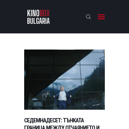
KINOBOX BULGARIA
НАЧАЛО
РЕВЮТА
АНАЛИЗИ
БАХТИ НАГРАДИТЕ
ИНТЕРВЮТА
ЗА НАС
СЕДЕМНАДЕСЕТ: ТЪНКАТА
ГРАНИЦА МЕЖДУ ОТЧАЯНИЕТО И