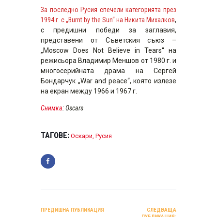
За последно Русия спечели категорията през
1994 г. с „Burnt by the Sun“ на Никита Михалков
,
с предишни победи за заглавия,
представени от Съветския съюз –
„Moscow Does Not Believe in Tears“ на
режисьора Владимир Меншов от 1980 г. и
многосерийната драма на Сергей
Бондарчук „War and peace“, която излезе
на екран между 1966 и 1967 г.
Снимка
: Oscars
ТАГОВЕ:
Оскари
,
Русия
НАВИГАЦИЯ
ПРЕДИШНА ПУБЛИКАЦИЯ
СЛЕДВАЩА
ПУБЛИКАЦИЯ: