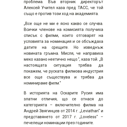
проблема. Във вторник директорът
Алексей Учител каза пред ТАСС, че той
също е против този ход на академията.
„Все още не ми е ясно какво се случва.
Всички членове на комисията получиха
списък с филми, които отговарят на
условията за номинация и се обсъждаха
датите на срещите. Но изведнъж
новината гръмна. Мисля, че направиха
меко казано неетично нещо.“, каза той. „В
настоящата ситуация трябва да
покажем, че руската филмова индустрия
все още съществува и трябва да
номинираме филм.“
В историята на Оскарите Русия има
златни отличия, що се отнася до
категорията – включително филма на
Андрей Звягинцев от 2014 г. „Leviathan“ и
представянето от 2017 г. „Loveless“ –
печелещи номинации през годините.