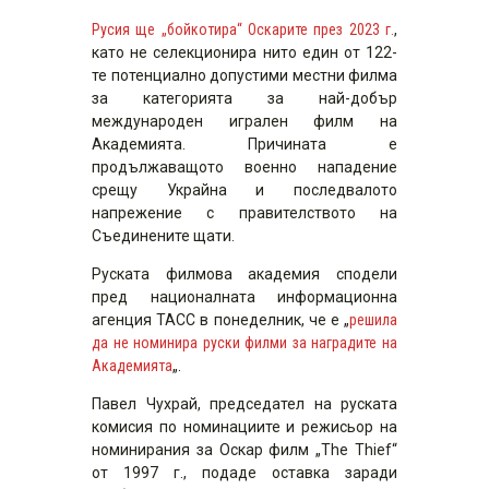
Русия ще „бойкотира“ Оскарите през 2023 г.
,
като не селекционира нито един от 122-
те потенциално допустими местни филма
за категорията за най-добър
международен игрален филм на
Академията. Причината е
продължаващото военно нападение
срещу Украйна и последвалото
напрежение с правителството на
Съединените щати.
Руската филмова академия сподели
пред националната информационна
агенция ТАСС в понеделник, че е „
решила
да не номинира руски филми за наградите на
Академията
„.
Павел Чухрай, председател на руската
комисия по номинациите и режисьор на
номинирания за Оскар филм „The Thief“
от 1997 г., подаде оставка заради