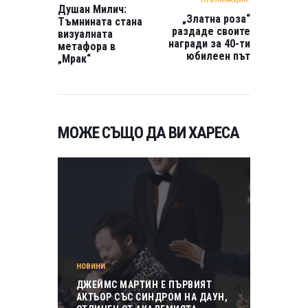
Душан Милич:
„Златна роза“
Тъмнината стана
раздаде своите
визуалната
награди за 40-ти
метафора в
юбилеен път
„Мрак“
МОЖЕ СЪЩО ДА ВИ ХАРЕСА
НОВИНИ
ДЖЕЙМС МАРТИН Е ПЪРВИЯТ
АКТЬОР СЪС СИНДРОМ НА ДАУН,