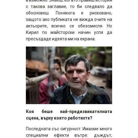
възможно. Знаеш, когато правиш история
с такова заглавие, то би следвало да
обосновеш. Понякога е рисковано,
защото ако публиката не вижда очите на
актьорите, всичко се обезсмисля. Но
Кирил по майсторски начин успя да
пресъздаде идеята ми на екрана.
Коя беше най-предизвикателната
сцена, върху която работихте?
Последната със сигурност. Имахме много
специални ефекти вътре: дъждът,