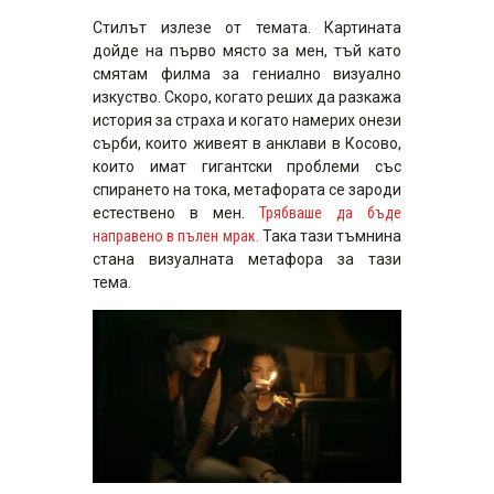
Стилът излезе от темата. Картината
дойде на първо място за мен, тъй като
смятам филма за гениално визуално
изкуство. Скоро, когато реших да разкажа
история за страха и когато намерих онези
сърби, които живеят в анклави в Косово,
които имат гигантски проблеми със
спирането на тока, метафората се зароди
естествено в мен.
Трябваше да бъде
направено в пълен мрак.
Така тази тъмнина
стана визуалната метафора за тази
тема.