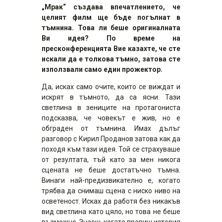
„Мрак“ създава впечатлението, че
целият филм ще бъде погълнат в
тъмнина. Това ли беше оригиналната
Ви идея? По време на
пресконференцията Вие казахте, че сте
искали да е толкова тъмно, затова сте
използвали само един прожектор.
Да, исках само очите, които се виждат и
искрят в тъмното, да са ясни. Тази
светлина в зениците на протагониста
подсказва, че човекът е жив, но е
обграден от тъмнина. Имах дълъг
разговор с Кирил Проданов затова как да
походя към тази идея. Той се страхуваше
от резултата, тъй като за мен никога
сцената не беше достатъчно тъмна.
Винаги най-предизвикателно е, когато
трябва да снимаш сцена с ниско ниво на
осветеност. Исках да работя без никакъв
вид светлина като цяло, но това не беше