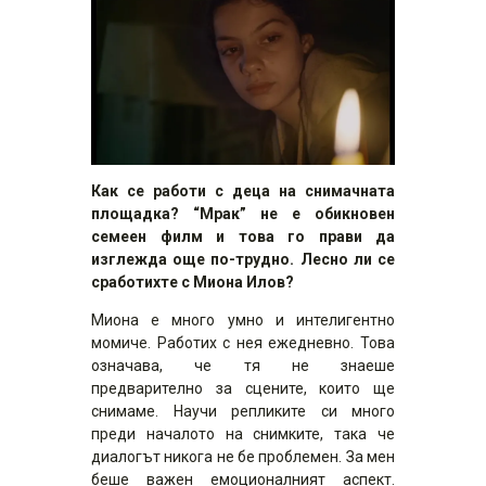
Как се работи с деца на снимачната
площадка? “Мрак” не е обикновен
семеен филм и това го прави да
изглежда още по-трудно. Лесно ли се
сработихте с Миона Илов?
Миона е много умно и интелигентно
момиче. Работих с нея ежедневно. Това
означава, че тя не знаеше
предварително за сцените, които ще
снимаме. Научи репликите си много
преди началото на снимките, така че
диалогът никога не бе проблемен. За мен
беше важен емоционалният аспект.