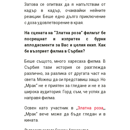
Затова се опитвах да я напътствам от
кадър в кадър, очаквайки нейните
реакции. Беше едно дълго приключение
с доза удовлетворение в края.
На сцената на “Златна роза” филмът бе
посрещнат и изпратен с бурни
аплодисменти за Вас и целия екип. Как
бе възприет филма в Сърбия?
Беше същото, много харесаха филма. В
Сърбия тази история се разглежда
различно, за разлика от другата част на
света. Можеш да си представиш защо. Но
„Мрак“ не е приятен за гледане и не е за
широка аудитория. Горд съм, че успях да
направя филма.
Освен като участник в „
Златна роза
„,
„Мрак“ вече може да бъде гледан и в
кината.