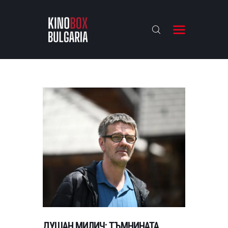
KINOBOX BULGARIA
НАЧАЛО
РЕВЮТА
АНАЛИЗИ
БАХТИ НАГРАДИТЕ
ИНТЕРВЮТА
ЗА НАС
ДУШАН МИЛИЧ: ТЪМНИНАТА