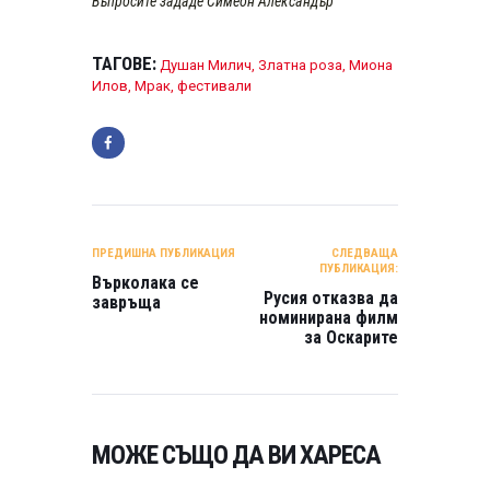
Въпросите зададе Симеон Александър
ТАГОВЕ:
Душан Милич
,
Златна роза
,
Миона
Илов
,
Мрак
,
фестивали
НАВИГАЦИЯ
ПРЕДИШНА ПУБЛИКАЦИЯ
СЛЕДВАЩА
ПУБЛИКАЦИЯ:
Върколака се
Русия отказва да
завръща
номинирана филм
за Оскарите
МОЖЕ СЪЩО ДА ВИ ХАРЕСА