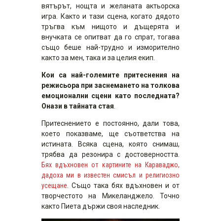
вятърът, нощта и желаната актьорска
игра. Както и тази сцена, когато дядото
тръгва към нищото и дъщерята и
внучката се опитват да го спрат, тогава
също беше най-трудно и изморително
както за мен, така и за целия екип.
Кои са най-големите притеснения на
режисьора при заснемането на толкова
емоционални сцени като последната?
Онази в тайната стая
.
Притеснението е постоянно, дали това,
което показваме, ще съответства на
истината. Всяка сцена, която снимаш,
трябва да резонира с достоверността.
Бях вдъхновен от картините на Караваджо,
дадоха ми в известен смисъл и религиозно
усещане
. Също така бях вдъхновен и от
творчестото на Микеланджело. Точно
както Пиета държи своя наследник.