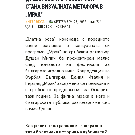
СТАНА ВИЗУАЛНАТА МЕТАФОРА В
„МРАК“
ИНТЕРВЮТА
СЕПТЕМВРИ 28, 2022
724
3
KINOBOX
SHARE
„Златна роза“ изненада с поредното
силно заглавие в конкурсната си
програма. „Мрак“ на сръбския режисьор
Душан Милич бе прожектиран малко
след началото на фестивала за
българско игрално кино. Копродукция на
Сърбия, България, Дания, Италия и
Гърция, „Мрак“ заслужено се превърна и
в сръбското предложение за Оскарите
тази година. За филна, мрака в него и
българската публика разговаряхме със
самия Душан.
Как решихте да разкажете визуално
тази болезнена история на публиката?