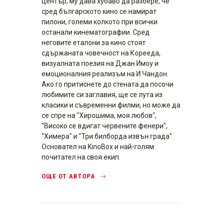
център, му дава хубаво да разбере, че
сред българското кино се намират
пилони, големи колкото при всички
останали кинематографии. Сред
неговите еталони за кино стоят
сдържаната човечност на Корееда,
визуалната поезия на Джан Имоу и
емоционалния реализъм на И Чандон.
Ако го притиснете до стената да посочи
любимите си заглавия, ще се лута из
класики и съвременни филми, но може да
се спре на "Хирошима, моя любов",
"Високо се вдигат червените фенери",
"Химера" и "Три билборда извън града".
Основател на KinoBox и най-голям
почитател на своя екип.
ОЩЕ ОТ АВТОРА