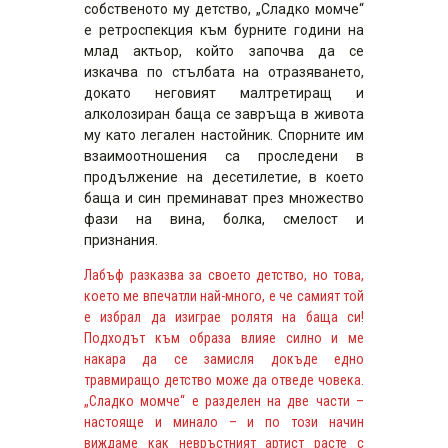
собственото му детство, „Сладко момче“
е ретроспекция към бурните години на
млад актьор, който започва да се
изкачва по стълбата на отразяването,
докато неговият малтретиращ и
алколозиран баща се завръща в живота
му като легален настойник. Спорните им
взаимоотношения са проследени в
продължение на десетилетие, в което
баща и син преминават през множество
фази на вина, болка, смелост и
признания.
Лабъф разказва за своето детство, но това,
което ме впечатли най-много, е че самият той
е избрал да изиграе ролятя на баща си!
Подходът към образа влияе силно и ме
накара да се замисля докъде едно
травмиращо детство може да отведе човека.
„Сладко момче“ е разделен на две части –
настояще и минало – и по този начин
виждаме как невръстният артист расте с