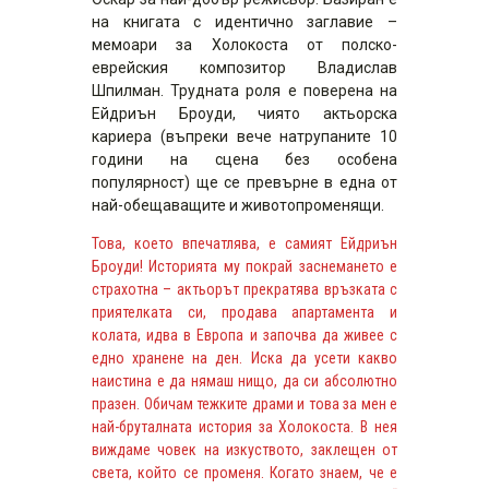
на книгата с идентично заглавие –
мемоари за Холокоста от полско-
еврейския композитор Владислав
Шпилман. Трудната роля е поверена на
Ейдриън Броуди, чиято актьорска
кариера (въпреки вече натрупаните 10
години на сцена без особена
популярност) ще се превърне в една от
най-обещаващите и животопроменящи.
Това, което впечатлява, е самият Ейдриън
Броуди! Историята му покрай заснемането е
страхотна – актьорът прекратява връзката с
приятелката си, продава апартамента и
колата, идва в Европа и започва да живее с
едно хранене на ден. Иска да усети какво
наистина е да нямаш нищо, да си абсолютно
празен. Обичам тежките драми и това за мен е
най-бруталната история за Холокоста. В нея
виждаме човек на изкуството, заклещен от
света, който се променя. Когато знаем, че е