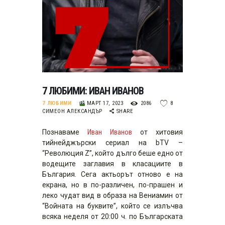
7 ЛЮБИМИ: ИВАН ИВАНОВ
7 ЛЮБИМИ
МАРТ 17, 2023
2086
8
СИМЕОН АЛЕКСАНДЪР
SHARE
Познаваме
Иван Иванов
от хитовия
тийнейджърски сериал на bTV –
“Революция Z”, който дълго беше едно от
водещите заглавия в класациите в
България. Сега актьорът отново е на
екрана, но в по-различен, по-прашен и
леко чудат вид в образа на Вениамин от
“Войната на буквите”, който се излъчва
всяка неделя от 20:00 ч. по Българската