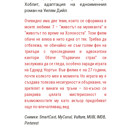
Хоблит, адаптация на едноименния
роман на Уилям Дийл.
Очевидно има две теми, които се оформиха в
моите любими 7 – “животът на музиканта” и
“животът по време на Холокоста”. Този филм
обаче не влиза в нито една от тях. Трябва да
отбележа, че обичайно не съм голям фен на
трилъри с преследвания и адвокатски
кантори. Обаче “Първичен страх” си
заслужава да се гледа, особено заради играта
на Едуард Нортън. Във филма е на 27 години,
почти колкото мен в момента. Но играта му е
създава толкова несигурност и объркване, че
зрителят е винаги на тръни – по-късно се
разкрива цялата мистериозност и
възможностите му като актьор придобиват
още по-впечатляващ вид.
Снимки: SmartCast, MyCanal,
Vulture
, MUBI, IMDB
,
Pinterest