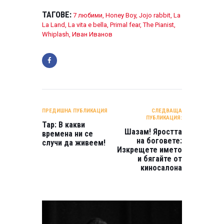
ТАГОВЕ:
7 любими
,
Honey Boy
,
Jojo rabbit
,
La
La Land
,
La vita e bella
,
Primal fear
,
The Pianist
,
Whiplash
,
Иван Иванов
НАВИГАЦИЯ
ПРЕДИШНА ПУБЛИКАЦИЯ
СЛЕДВАЩА
ПУБЛИКАЦИЯ:
Тар: В какви
Шазам! Яростта
времена ни се
на боговете:
случи да живеем!
Изкрещете името
и бягайте от
киносалона