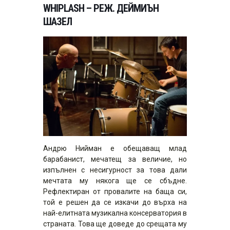
WHIPLASH – РЕЖ. ДЕЙМИЪН
ШАЗЕЛ
Андрю Нийман е обещаващ млад
барабанист, мечатещ за величие, но
изпълнен с несигурност за това дали
мечтата му някога ще се сбъдне.
Рефлектиран от провалите на баща си,
той е решен да се изкачи до върха на
най-елитната музикална консерватория в
страната. Това ще доведе до срещата му