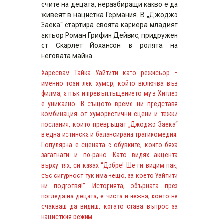
очите на децата, неразбиращи какво е да
живеят в нацистка Германия. В „Джоджо
Заека“ стартира своята кариера младият
актьор Роман Грифин Дейвис, придружен
от Скарлет Йохансон в ролята на
неговата майка.
Харесвам Тайка Уайтити като режисьор –
именно този лек хумор, който включва във
филма, а пък и превъплъщението му в Хитлер
е уникално. В същото време ни представя
комбинация от хумористични сцени и тежки
послания, които превръщат „Джоджо Заека“
в една истинска и балансирана трагикомедия.
Популярна е сцената с обувките, които бяха
загатнати и по-рано. Като видях акцента
върху тях, си казах “Добре! Ще ги видим пак,
със сигурност тук има нещо, за което Уайтити
ни подготвя!”. Историята, обърната през
погледа на децата, е чиста и нежна, което не
очакваш да видиш, когато става въпрос за
нацисткия режим.