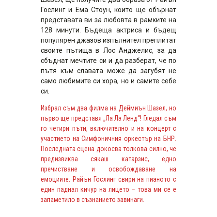
Гослинг и Ема Стоун, които ще обърнат
представата ви за любовта в рамките на
128 минути. Бъдеща актриса и бъдещ
популярен джазов изпълнител преплитат
своите пътища в Лос Анджелис, за да
сбъднат мечтите си и да разберат, че по
пътя към славата може да загубят не
само любимите си хора, но и самите себе
си.
Избрал съм два филма на Деймиън Шазел, но
първо ще представя „Ла Ла Ленд“! Гледал съм
го четири пъти, включително и на концерт с
участието на Симфоничния оркестър на БНР.
Последната сцена докосва толкова силно, че
предизвиква сякаш катарзис, едно
пречистване и освобождаване на
емоциите. Райън Гослинг свири на пианото с
един паднал кичур на лицето – това ми се е
запаметило в съзнанието завинаги.