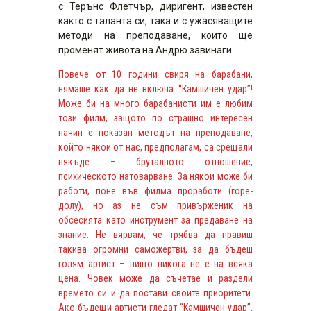
с Терънс Флетчър, диригент, известен
както с таланта си, така и с ужасяващите
методи на преподаване, които ще
променят живота на Андрю завинаги.
Повече от 10 години свиря на барабани,
нямаше как да не включа “Камшичен удар”!
Може би на много барабанисти им е любим
този филм, защото по страшно интересен
начин е показан методът на преподаване,
който някои от нас, предполагам, са срещали
някъде – бруталното отношение,
психическото натоварване. За някои може би
работи, поне във филма проработи (горе-
долу), но аз не съм привърженик на
обсесията като инструмент за предаване на
знание. Не вярвам, че трябва да правиш
такива огромни саможертви, за да бъдеш
голям артист – нищо никога не е на всяка
цена. Човек може да съчетае и раздели
времето си и да постави своите приоритети.
Ако бъдещи артисти гледат “
Камшичен удар
”,