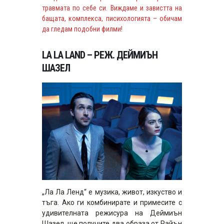
травмата по себе си. Виждаме и завистта на
бащата, комплекса, писихологията – обичам
да гледам подобни филми!
LA LA LAND – РЕЖ. ДЕЙМИЪН
ШАЗЕЛ
„Ла Ла Ленд“ e музика, живот, изкуство и
тъга. Ако ги комбинирате и примесите с
удивителната режисура на Деймиън
Шазел, ще получите два образа от Райън