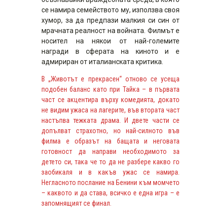
се намира семейството му, използва своя
хумор, за да предпази малкия си син от
мрачната реалност на войната. Филмът е
носител на някои от най-големите
награди в сферата на киното и е
адмириран от италианската критика.
В „Животът е прекрасен“ отново се усеща
подобен баланс като при Тайка – в първата
част се акцентира върху комедията, докато
не видим ужаса на лагерите, във втората част
настъпва тежката драма. И двете части се
допълват страхотно, но най-силното във
филма е образът на бащата и неговата
готовност да направи необходимото за
детето си, така че то да не разбере какво го
заобикаля и в какъв ужас се намира.
Негласното послание на Бенини към момчето
– каквото и да става, всичко е една игра – е
запомнящият се финал.