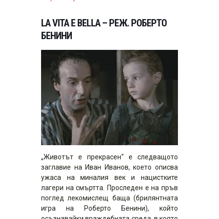
LA VITA E BELLA – РЕЖ. РОБЕРТО
БЕНИНИ
„Животът е прекрасен“ е следващото
заглавие на Иван Иванов, което описва
ужаса на миналия век и нацистките
лагери на смъртта. Проследен е на пръв
поглед лекомислещ баща (брилянтната
игра на Роберто Бенини), който
осъзнавайки враждебната среда, в която