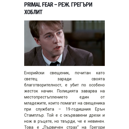
PRIMAL FEAR – РЕЖ. ГРЕГЪРИ
ХОБЛИТ
Енорийски свещеник, почитан като
светец заради своята
благотворителност, е убит по особено
жесток начин. Полицията заварва на
местопрестъплението един от
младежите, които помагат на свещеника
при службата – 19-годишния Ерън
Стамплър. Той е с окървавени дрехи и
нож в ръцете, но твърди, че е невинен.
Това е „Първичен страх“ на Грегори