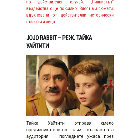
по действителен случай, „Пианистът“
въздейства още по-силно. Вляят ми сюжети,
вдъхновени от действителни исторически
събития и лица.
JOJO RABBIT – РЕЖ. ТАЙКА
УАЙТИТИ
Тайка Уайтити отправя смело
предизвикателство към възрастната
аудитория – погледнете ужаса през