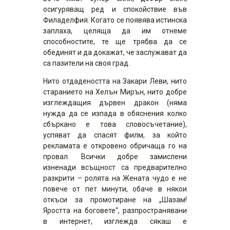
осигуряващ ред и спокойствие във
Филаделфия. Когато се появява истинска
заплаха, целяща да им отнеме
способностите, те ще трябва да се
обединят и да докажат, че заслужават да
са пазители на своя град.
Нито отдадеността на Закари Леви, нито
старанието на Хелън Мирън, нито добре
изглеждащия дървен дракон (няма
нужда да се изпада в обяснения колко
сбъркано е това словосъчетание),
успяват да спасят филм, за който
рекламата е откровено обричаща го на
провал. Всички добре замислени
изненади всъщност са предварително
разкрити – ролята на Жената чудо е не
повече от пет минути, обаче в някои
откъси за промотиране на „Шазам!
Яростта на боговете“, разпространявани
в интернет, изглежда сякаш е