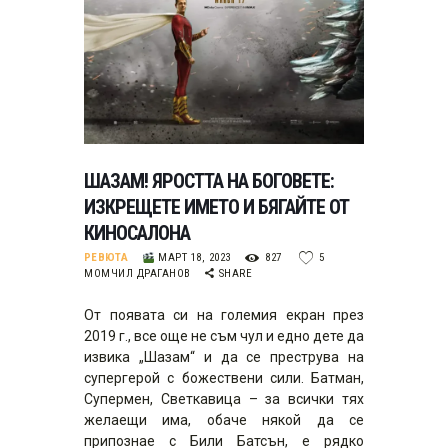
ШАЗАМ! ЯРОСТТА НА БОГОВЕТЕ:
ИЗКРЕЩЕТЕ ИМЕТО И БЯГАЙТЕ ОТ
КИНОСАЛОНА
РЕВЮТА
МАРТ 18, 2023
827
5
МОМЧИЛ ДРАГАНОВ
SHARE
От появата си на големия екран през
2019 г., все още не съм чул и едно дете да
извика „Шазам“ и да се преструва на
супергерой с божествени сили. Батман,
Супермен, Светкавица – за всички тях
желаещи има, обаче някой да се
припознае с Били Батсън, е рядко