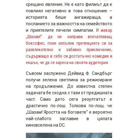
срещано явление. Не е като филмът да е
повлиял негативно в това отношение –
историята беше ангажираща, а
посланието за важността на семейството
и приятелите печели симпатии.
И макар
„Шазам!“ да не направи впечатляващ
боксофис, поне изпълни претенцията си за
развлекателно и забавно приключение,
съдържащо в себе си достатъчно комедия и
екшън, че да се хареса на своята аудитория.
Съвсем заслужено Дейвид Ф. Сандбърг
получи зелена светлина за режисиране
на продължение. До известна степен
задачата бе сходна с тази от предишната
част. Само дето сега резултатът е
драстично по-лош. Толкова по-лош, че
„Шазам! Яростта на боговете“ е вероятно
най-слабото заглавие в цялата
киновселена на DC.