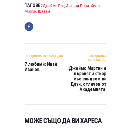
ТАГОВЕ:
Джеймс Гън
,
Закари Леви
,
Хелън
Мирън
,
Шазам
НАВИГАЦИЯ
ПРЕДИШНА ПУБЛИКАЦИЯ
СЛЕДВАЩА
ПУБЛИКАЦИЯ:
7 любими: Иван
Джеймс Мартин е
Иванов
първият актьор
със синдром на
Даун, отличен от
Академията
МОЖЕ СЪЩО ДА ВИ ХАРЕСА