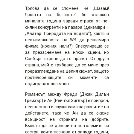
Трябва да се спомене, че „Шазам!
Яростта на боговете“ бе отложен
миналата година заради страха от по-
силни конкуренти на пазара (декември –
„Аватар: Природата на водата“), както и
невъзможността на WB да рекламира
филма (ирония, нали?). Спекулираше се
за презаснемане на някои сцени, но
Санбърг отрече да го правят. От друга
страна, май е трябвало да се мине през
преразглеждане на целия сюжет, защото
противоречащите си моменти са
подигравателно много.
Романсът между Фреди (Джак Дилън
Грейзър) и Ан (Рейчъл Зиглър) е припрян,
неестествен и служи само за развитие на
действието, така че Ан да се окаже
всъщност на страната на добрите.
Вместо да се довери на по-големите си
сестри, които познава от хиляди години,