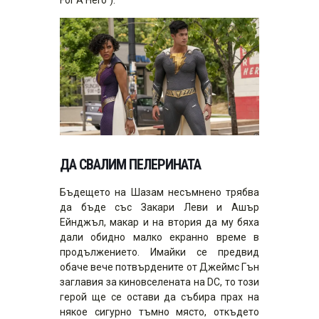
For A Hero“).
ДА СВАЛИМ ПЕЛЕРИНАТА
Бъдещето на Шазам несъмнено трябва
да бъде със Закари Леви и Ашър
Ейнджъл, макар и на втория да му бяха
дали обидно малко екранно време в
продължението. Имайки се предвид
обаче вече потвърдените от Джеймс Гън
заглавия за киновселената на DC, то този
герой ще се остави да събира прах на
някое сигурно тъмно място, откъдето