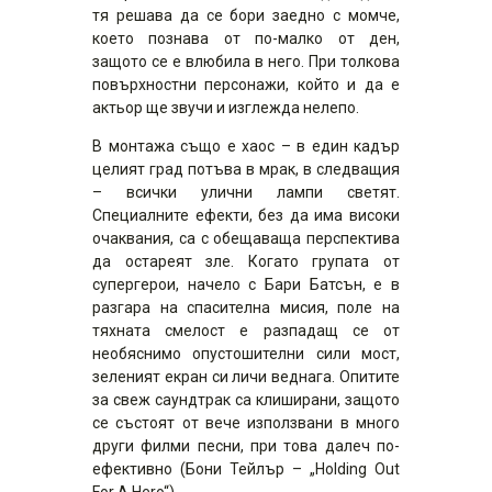
тя решава да се бори заедно с момче,
което познава от по-малко от ден,
защото се е влюбила в него. При толкова
повърхностни персонажи, който и да е
актьор ще звучи и изглежда нелепо.
В монтажа също е хаос – в един кадър
целият град потъва в мрак, в следващия
– всички улични лампи светят.
Специалните ефекти, без да има високи
очаквания, са с обещаваща перспектива
да остареят зле. Когато групата от
супергерои, начело с Бари Батсън, е в
разгара на спасителна мисия, поле на
тяхната смелост е разпадащ се от
необяснимо опустошителни сили мост,
зеленият екран си личи веднага. Опитите
за свеж саундтрак са клиширани, защото
се състоят от вече използвани в много
други филми песни, при това далеч по-
ефективно (Бони Тейлър – „Holding Out