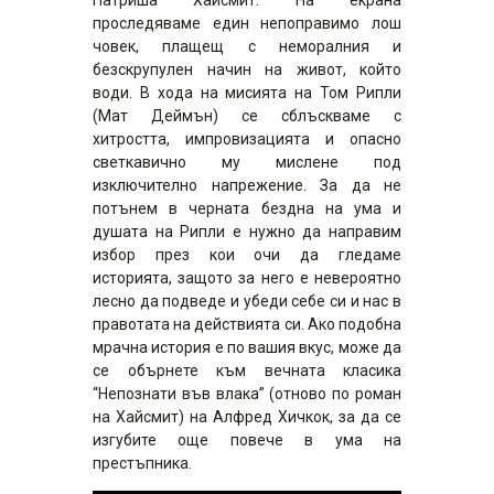
проследяваме един непоправимо лош
човек, плащещ с неморалния и
безскрупулен начин на живот, който
води. В хода на мисията на Том Рипли
(Мат Деймън) се сблъскваме с
хитростта, импровизацията и опасно
светкавично му мислене под
изключително напрежение. За да не
потънем в черната бездна на ума и
душата на Рипли е нужно да направим
избор през кои очи да гледаме
историята, защото за него е невероятно
лесно да подведе и убеди себе си и нас в
правотата на действията си. Ако подобна
мрачна история е по вашия вкус, може да
се обърнете към вечната класика
“Непознати във влака” (отново по роман
на Хайсмит) на Алфред Хичкок, за да се
изгубите още повече в ума на
престъпника.