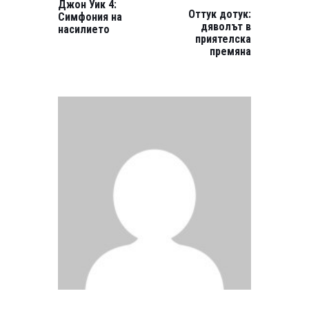
Джон Уик 4:
Оттук дотук:
Симфония на
дяволът в
насилието
приятелска
премяна