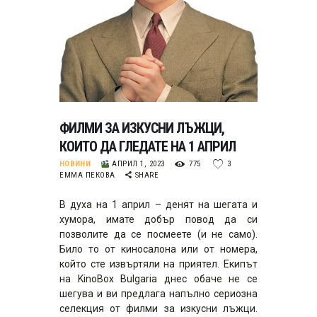
ФИЛМИ ЗА ИЗКУСНИ ЛЪЖЦИ,
КОИТО ДА ГЛЕДАТЕ НА 1 АПРИЛ
НОВИНИ
АПРИЛ 1, 2023
775
3
ЕММА ПЕКОВА
SHARE
В духа на 1 април – денят на шегата и
хумора, имате добър повод да си
позволите да се посмеете (и не само).
Било то от киносалона или от номера,
който сте извъртяли на приятел. Екипът
на KinoBox Bulgaria днес обаче не се
шегува и ви предлага напълно сериозна
селекция от филми за изкусни лъжци.