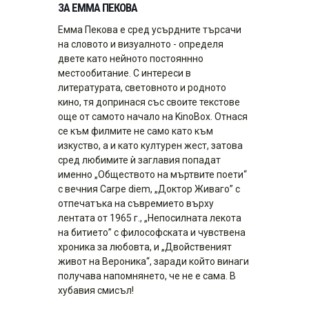
ЗА ЕММА ПЕКОВА
Емма Пекова е сред усърдните търсачи
на словото и визуалното - определя
двете като нейното постояннно
местообитание. С интереси в
литературата, световното и родното
кино, тя допринася със своите текстове
oще от самото начало на KinoBox. Отнася
се към филмите не само като към
изкуство, а и като културен жест, затова
сред любимите ѝ заглавия попадат
именно „Обществото на мъртвите поети“
с вечния Carpe diem, „Доктор Живаго” с
отпечатъка на съвремието върху
лентата от 1965 г., „Непосилната лекота
на битието” с философската и чувствена
хроника за любовта, и „Двойственият
живот на Вероника“, заради който винаги
получава напомнянето, че не е сама. В
хубавия смисъл!