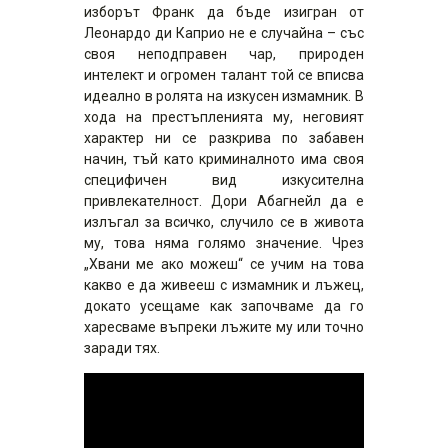
изборът Франк да бъде изигран от
Леонардо ди Каприо не е случайна – със
своя неподправен чар, природен
интелект и огромен талант той се вписва
идеално в ролята на изкусен измамник. В
хода на престъпленията му, неговият
характер ни се разкрива по забавен
начин, тъй като криминалното има своя
специфичен вид изкусителна
привлекателност. Дори Абагнейл да е
излъгал за всичко, случило се в живота
му, това няма голямо значение. Чрез
„Хвани ме ако можеш“ се учим на това
какво е да живееш с измамник и лъжец,
докато усещаме как започваме да го
харесваме въпреки лъжите му или точно
заради тях.