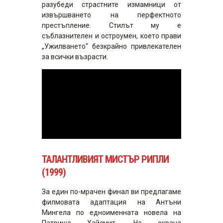
разубеди страстните измамници от
извършването на перфектното
престъпление. Стилът му е
съблазнителен и остроумен, което прави
„Ужилването“ безкрайно привлекателен
за всички възрасти.
ТАЛАНТЛИВИЯТ МИСТЪР РИПЛИ
(1999)
За един по-мрачен финал ви предлагаме
филмовата адаптация на Антъни
Мингела по едноименната новела на
Патриша Хайсмит. На екрана