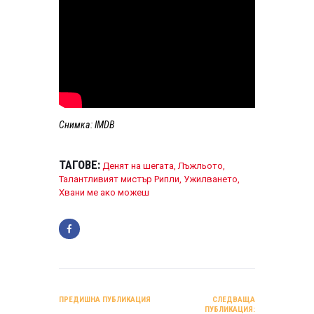
Снимка
:
IMDB
ТАГОВЕ:
Денят на шегата
,
Лъжльото
,
Талантливият мистър Рипли
,
Ужилването
,
Хвани ме ако можеш
НАВИГАЦИЯ
ПРЕДИШНА ПУБЛИКАЦИЯ
СЛЕДВАЩА
ПУБЛИКАЦИЯ: