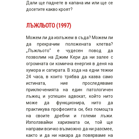
Дали ще паднете в капана им или ще се
досетите какво кроят?
ЛЪЖЛЬОТО
(1997)
Можем ли да излъжем в съда? Можем ли
да прекрачим положената клетва?
„Лъжльото“ e чудесен повод да
позволим на Джим Кери да ни залее с
огромната си комична енергия в деня на
хумора и сатирата. В хода на едни тежки
24 часа, в които трябва да казва само
истината, ние проследяваме
приключенията на един патологичен
лъжец и успешен адвокат, който нито
може да функционира, нито да
практикува професията си, без помощта
на своите дребни и големи лъжи.
Използвайки харизмата си, той ще
направи всичко възможно да ни разсмее,
както и да ни накара да повярваме на