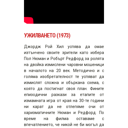
УЖИЛВАНЕТО (1973)
Джордж Рой Хил успява да омае
изтънчено своите зрители като избера
Пол Нюман и Робърт Редфорд за ролята
на двойка измислени чаровни мошеници
в началото на 20 век. Методично и с
голяма изобретателност те успяват да
измислят сложна и объркана схема, с
която да постигнат своя план. Фините
епизодични разкази за етапите от
измамната игра от края на 30-те години
ни карат да не отлепяме очи от
харизматичните Нюман и Редфорд. По
време на филма оставаме с
впечатлението, че никой не би могъл да