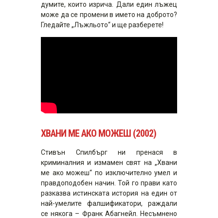
думите, които изрича. Дали един лъжец
може да се промени в името на доброто?
Гледайте „Лъжльото“ и ще разберете!
ХВАНИ МЕ АКО МОЖЕШ (2002)
Стивън Спилбърг ни пренася в
криминалния и измамен свят на „Хвани
ме ако можеш“ по изключително умел и
правдоподобен начин. Той го прави като
разказва истинската история на един от
най-умелите фалшификатори, раждали
се някога – Франк Абагнейл. Несъмнено