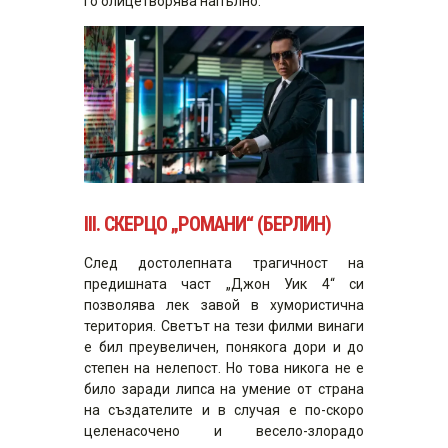
го олицетворява напълно.
III.
СКЕРЦО „РОМАНИ“ (БЕРЛИН)
След достолепната трагичност на
предишната част „Джон Уик 4“ си
позволява лек завой в хумористична
територия. Светът на тези филми винаги
е бил преувеличен, понякога дори и до
степен на нелепост. Но това никога не е
било заради липса на умение от страна
на създателите и в случая е по-скоро
целенасочено и весело-злорадо