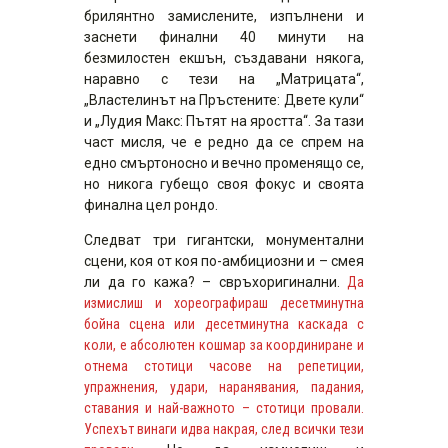
брилянтно замислените, изпълнени и
заснети финални 40 минути на
безмилостен екшън, създавани някога,
наравно с тези на „Матрицата“,
„Властелинът на Пръстените: Двете кули“
и „Лудия Макс: Пътят на яростта“. За тази
част мисля, че е редно да се спрем на
едно смъртоносно и вечно променящо се,
но никога губещо своя фокус и своята
финална цел рондо.
Следват три гигантски, монументални
сцени, коя от коя по-амбициозни и – смея
ли да го кажа? – свръхоригинални.
Да
измислиш и хореографираш десетминутна
бойна сцена или десетминутна каскада с
коли, е абсолютен кошмар за координиране и
отнема стотици часове на репетиции,
упражнения, удари, наранявания, падания,
ставания и най-важното – стотици провали.
Успехът винаги идва накрая, след всички тези