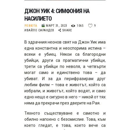
ДЖОН УИК 4: СИМФОНИЯ НА
НАСИЛИЕТО
РЕВЮТА
МАРТ 31, 2023
1065
9
ИВАЙЛО САРАНДЕВ
SHARE
В здрачния неонов свят на Джон Уик има
една константна и неоспорима истина –
всеки е убиец. Някои са благородни
убийци, други са прагматични убийци,
трети са убийци по неволя, а четвърти
могат само и единствено това – да
убиват. И за да перифразирам друг
любим филм – това е животът, който са
избрали, и животът, който водят, и само
едно нещо е сигурно в него – никой от тях
няма да прекрачи през дверите на Рая.
Тяхното съществуване е самотно и
обилно напоено с безсмислие. Това, към
което гледат, е това, което вече са