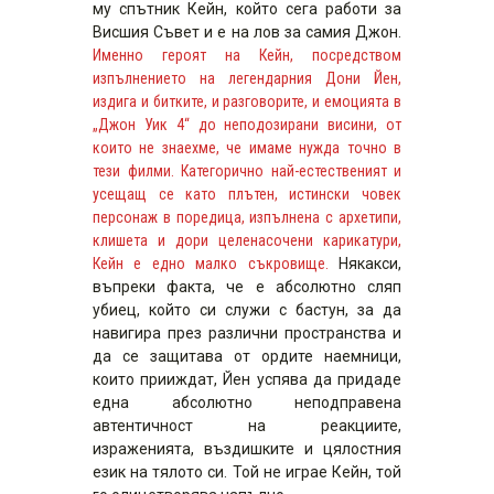
му спътник Кейн, който сега работи за
Висшия Съвет и е на лов за самия Джон.
Именно героят на Кейн, посредством
изпълнението на легендарния Дони Йен,
издига и битките, и разговорите, и емоцията в
„Джон Уик 4“ до неподозирани висини, от
които не знаехме, че имаме нужда точно в
тези филми. Категорично най-естественият и
усещащ се като плътен, истински човек
персонаж в поредица, изпълнена с архетипи,
клишета и дори целенасочени карикатури,
Кейн е едно малко съкровище.
Някакси,
въпреки факта, че е абсолютно сляп
убиец, който си служи с бастун, за да
навигира през различни пространства и
да се защитава от ордите наемници,
които прииждат, Йен успява да придаде
една абсолютно неподправена
автентичност на реакциите,
израженията, въздишките и цялостния
език на тялото си. Той не играе Кейн, той