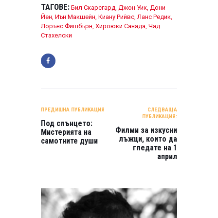
ТАГОВЕ:
Бил Скарсгард
,
Джон Уик
,
Дони
Йен
,
Иън Макшейн
,
Киану Рийвс
,
Ланс Редик
,
Лорънс Фишбърн
,
Хироюки Санада
,
Чад
Стахелски
НАВИГАЦИЯ
ПРЕДИШНА ПУБЛИКАЦИЯ
СЛЕДВАЩА
ПУБЛИКАЦИЯ:
Под слънцето:
Филми за изкусни
Мистерията на
лъжци, които да
самотните души
гледате на 1
април