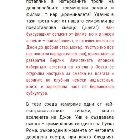
потапяне в изтърканите тропи на
долнопробните криминални романи и
филми… т. нар. „криминалета“. Удачно е
тази трета част от нашата симфония да
представлява скерцо („шега“).
Най-
буксуващият сегмент от филма, но и в някои
аспекти – най-забавният, е пътешествието на
Джон до добрия стар, мокър, пъстър (но все
пак някакси парадоксално сив), криминален и
развратен Берлин. Изчистената японска
киберпънк естетика на хотела в Осака се
отдръпва настрана за сметка на влагата и
веригите на клубния немски индъстриъл,
който е характерна част от берлинската
субкултура.
В тази среда намираме едни от най-
екстравагантните типажи, които
вселената на Джон Уик е създавала
някога – криминалния синдикат на Руска
Рома, ръководен в момента от неговата
доведена сестра, при която блудният