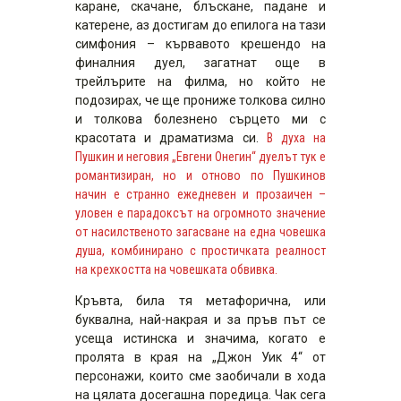
каране, скачане, блъскане, падане и
катерене, аз достигам до епилога на тази
симфония – кървавото крешендо на
финалния дуел, загатнат още в
трейлърите на филма, но който не
подозирах, че ще прониже толкова силно
и толкова болезнено сърцето ми с
красотата и драматизма си.
В духа на
Пушкин и неговия „Евгени Онегин“ дуелът тук е
романтизиран, но и отново по Пушкинов
начин е странно ежедневен и прозаичен –
уловен е парадоксът на огромното значение
от насилственото загасване на една човешка
душа, комбинирано с простичката реалност
на крехкостта на човешката обвивка.
Кръвта, била тя метафорична, или
буквална, най-накрая и за пръв път се
усеща истинска и значима, когато е
пролята в края на „Джон Уик 4“ от
персонажи, които сме заобичали в хода
на цялата досегашна поредица. Чак сега