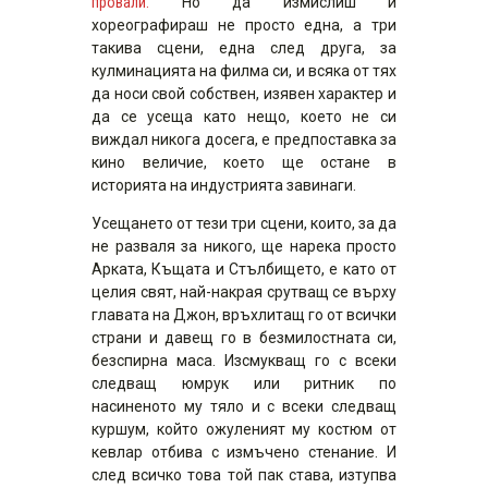
провали.
Но да измислиш и
хореографираш не просто една, а три
такива сцени, една след друга, за
кулминацията на филма си, и всяка от тях
да носи свой собствен, изявен характер и
да се усеща като нещо, което не си
виждал никога досега, е предпоставка за
кино величие, което ще остане в
историята на индустрията завинаги.
Усещането от тези три сцени, които, за да
не разваля за никого, ще нарека просто
Арката, Къщата и Стълбището, е като от
целия свят, най-накрая срутващ се върху
главата на Джон, връхлитащ го от всички
страни и давещ го в безмилостната си,
безспирна маса. Изсмукващ го с всеки
следващ юмрук или ритник по
насиненото му тяло и с всеки следващ
куршум, който ожуленият му костюм от
кевлар отбива с измъчено стенание. И
след всичко това той пак става, изтупва