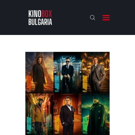
KINOBOX BULGARIA
НАЧАЛО
РЕВЮТА
АНАЛИЗИ
БАХТИ НАГРАДИТЕ
ИНТЕРВЮТА
ЗА НАС