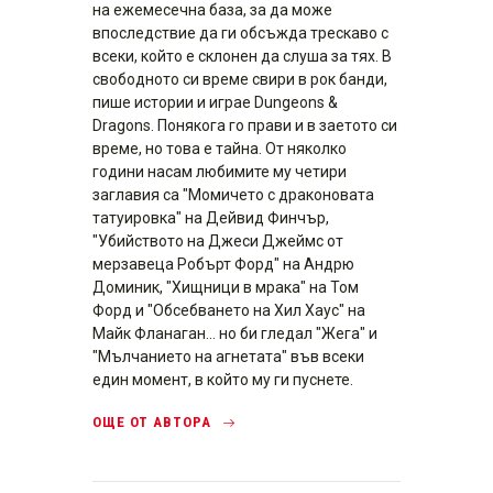
на ежемесечна база, за да може
впоследствие да ги обсъжда трескаво с
всеки, който е склонен да слуша за тях. В
свободното си време свири в рок банди,
пише истории и играе Dungeons &
Dragons. Понякога го прави и в заетото си
време, но това е тайна. От няколко
години насам любимите му четири
заглавия са "Момичето с драконовата
татуировка" на Дейвид Финчър,
"Убийството на Джеси Джеймс от
мерзавеца Робърт Форд" на Андрю
Доминик, "Хищници в мрака" на Том
Форд и "Обсебването на Хил Хаус" на
Майк Фланаган... но би гледал "Жега" и
"Мълчанието на агнетата" във всеки
един момент, в който му ги пуснете.
ОЩЕ ОТ АВТОРА