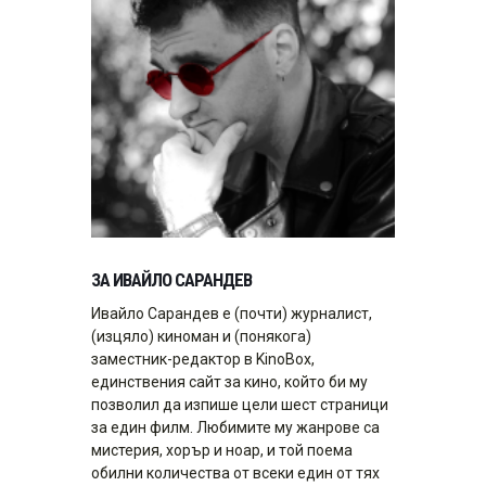
ЗА ИВАЙЛО САРАНДЕВ
Ивайло Сарандев е (почти) журналист,
(изцяло) киноман и (понякога)
заместник-редактор в KinoBox,
единствения сайт за кино, който би му
позволил да изпише цели шест страници
за един филм. Любимите му жанрове са
мистерия, хорър и ноар, и той поема
обилни количества от всеки един от тях