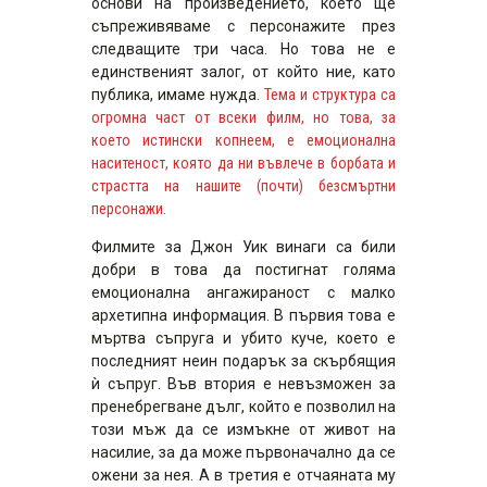
основи на произведението, което ще
съпреживяваме с персонажите през
следващите три часа. Но това не е
единственият залог, от който ние, като
публика, имаме нужда.
Тема и структура са
огромна част от всеки филм, но това, за
което истински копнеем, е емоционална
наситеност, която да ни въвлече в борбата и
страстта на нашите (почти) безсмъртни
персонажи.
Филмите за Джон Уик винаги са били
добри в това да постигнат голяма
емоционална ангажираност с малко
архетипна информация. В първия това е
мъртва съпруга и убито куче, което е
последният неин подарък за скърбящия
ѝ съпруг. Във втория е невъзможен за
пренебрегване дълг, който е позволил на
този мъж да се измъкне от живот на
насилие, за да може първоначално да се
ожени за нея. А в третия е отчаяната му