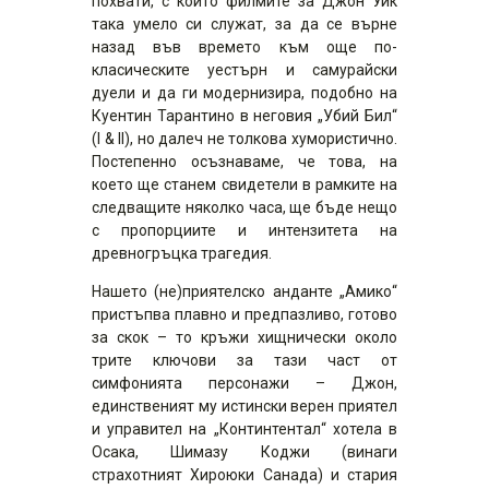
похвати, с които филмите за Джон Уик
така умело си служат, за да се върне
назад във времето към още по-
класическите уестърн и самурайски
дуели и да ги модернизира, подобно на
Куентин Тарантино в неговия „Убий Бил“
(I & II), но далеч не толкова хумористично.
Постепенно осъзнаваме, че това, на
което ще станем свидетели в рамките на
следващите няколко часа, ще бъде нещо
с пропорциите и интензитета на
древногръцка трагедия.
Нашето (не)приятелско анданте „Амико“
пристъпва плавно и предпазливо, готово
за скок – то кръжи хищнически около
трите ключови за тази част от
симфонията персонажи – Джон,
единственият му истински верен приятел
и управител на „Континтентал“ хотела в
Осака, Шимазу Коджи (винаги
страхотният Хироюки Санада) и стария