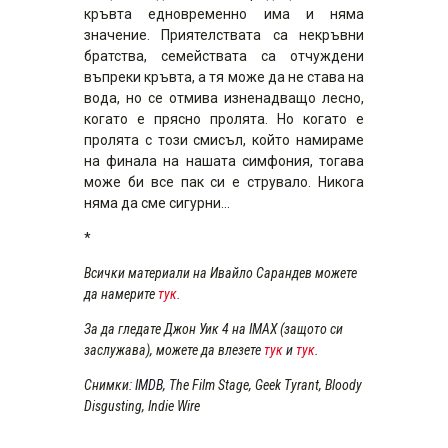
кръвта едновременно има и няма
значение. Приятелствата са некръвни
братства, семействата са отчуждени
въпреки кръвта, а тя може да не става на
вода, но се отмива изненадващо лесно,
когато е прясно пролята. Но когато е
пролята с този смисъл, който намираме
на финала на нашата симфония, тогава
може би все пак си е струвало. Никога
няма да сме сигурни…
*
Всички материали на Ивайло Сарандев можете
да намерите
тук
.
За да гледате Джон Уик 4 на IMAX (защото си
заслужава), можете да влезете
тук
и
тук
.
Снимки:
IMDB
, The Film Stage, Geek Tyrant, Bloody
Disgusting, Indie Wire