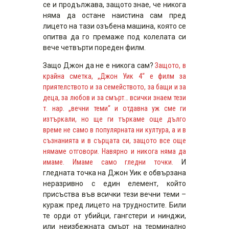
се и продължава, защото знае, че никога
няма да остане наистина сам пред
лицето на тази озъбена машина, която се
опитва да го премаже под колелата си
вече четвърти пореден филм.
Защо Джон да не е никога сам?
Защото, в
крайна сметка, „Джон Уик 4“ е филм за
приятелството и за семейството, за бащи и за
деца, за любов и за смърт… всички знаем тези
т. нар. „вечни теми“ и отдавна уж сме ги
изтъркали, но ще ги търкаме още дълго
време не само в популярната ни култура, а и в
съзнанията и в сърцата си, защото все още
нямаме отговори. Навярно и никога няма да
имаме. Имаме само гледни точки.
И
гледната точка на Джон Уик е обвързана
неразривно с един елемент, който
присъства във всички тези вечни теми –
кураж пред лицето на трудностите. Били
те орди от убийци, гангстери и нинджи,
или неизбежната смърт на терминално