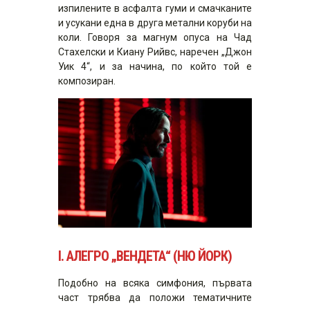
изпилените в асфалта гуми и смачканите
и усукани една в друга метални коруби на
коли. Говоря за магнум опуса на Чад
Стахелски и Киану Рийвс, наречен „Джон
Уик 4“, и за начина, по който той е
композиран.
I.
АЛЕГРО „ВЕНДЕТА“ (НЮ ЙОРК)
Подобно на всяка симфония, първата
част трябва да положи тематичните