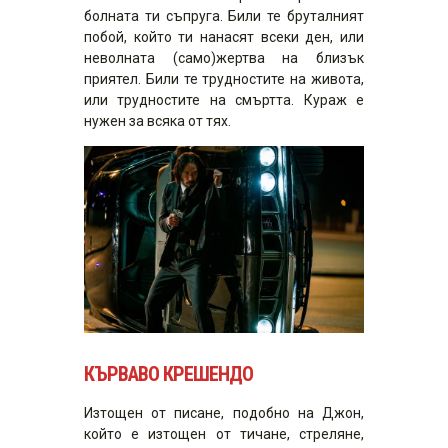
болната ти съпруга. Били те бруталният
побой, който ти нанасят всеки ден, или
неволната (само)жертва на близък
приятел. Били те трудностите на живота,
или трудностите на смъртта. Кураж е
нужен за всяка от тях.
КЪРВАВО КРЕШЕНДО
Изтощен от писане, подобно на Джон,
който е изтощен от тичане, стреляне,