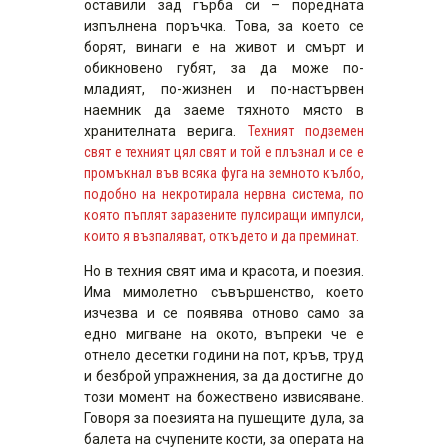
оставили зад гърба си – поредната
изпълнена поръчка. Това, за което се
борят, винаги е на живот и смърт и
обикновено губят, за да може по-
младият, по-жизнен и по-настървен
наемник да заеме тяхното място в
хранителната верига.
Техният подземен
свят е техният цял свят и той е плъзнал и се е
промъкнал във всяка фуга на земното кълбо,
подобно на некротирала нервна система, по
която пъплят заразените пулсиращи импулси,
които я възпаляват, откъдето и да преминат.
Но в техния свят има и красота, и поезия.
Има мимолетно съвършенство, което
изчезва и се появява отново само за
едно мигване на окото, въпреки че е
отнело десетки години на пот, кръв, труд
и безброй упражнения, за да достигне до
този момент на божествено извисяване.
Говоря за поезията на пушещите дула, за
балета на счупените кости, за операта на