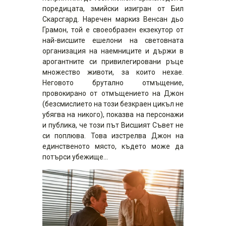
поредицата, змийски изигран от Бил
Скарсгард. Наречен маркиз Венсан дьо
Грамон, той е своеобразен екзекутор от
най-висшите ешелони на световната
организация на наемниците и държи в
арогантните си привилегировани ръце
множество животи, за които нехае.
Неговото брутално отмъщение,
провокирано от отмъщението на Джон
(безсмислието на този безкраен цикъл не
убягва на никого), показва на персонажи
и публика, че този път Висшият Съвет не
си поплюва. Това изстрелва Джон на
единственото място, където може да
потърси убежище…