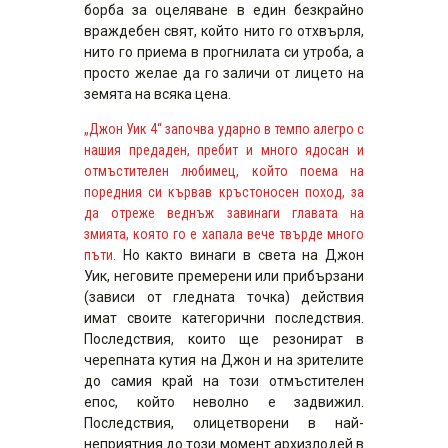
борба за оцеляване в един безкрайно
враждебен свят, който нито го отхвърля,
нито го приема в прогнилата си утроба, а
просто желае да го заличи от лицето на
земята на всяка цена.
„Джон Уик 4“ започва ударно в темпо алегро с
нашия предаден, пребит и много ядосан и
отмъстителен любимец, който поема на
поредния си кървав кръстоносен поход, за
да отреже веднъж завинаги главата на
змията, която го е хапала вече твърде много
пъти.
Но както винаги в света на Джон
Уик, неговите премерени или прибързани
(зависи от гледната точка) действия
имат своите категорични последствия.
Последствия, които ще резонират в
черепната кутия на Джон и на зрителите
до самия край на този отмъстителен
епос, който неволно е задвижил.
Последствия, олицетворени в най-
неприятния до този момент архизлодей в