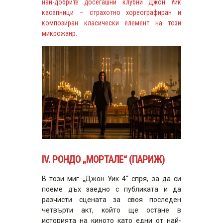
най-добрите досегашни клубни Джон Уик
касапници – страхотно хореографиран и
композиран класически елемент на този
микрожанр.
IV.
РОНДО
„МОРТАЛЕ“ (ПАРИЖ)
В този миг „Джон Уик 4“ спря, за да си
поеме дъх заедно с публиката и да
разчисти сцената за своя последен
четвърти акт, който ще остане в
историята на киното като едни от най-