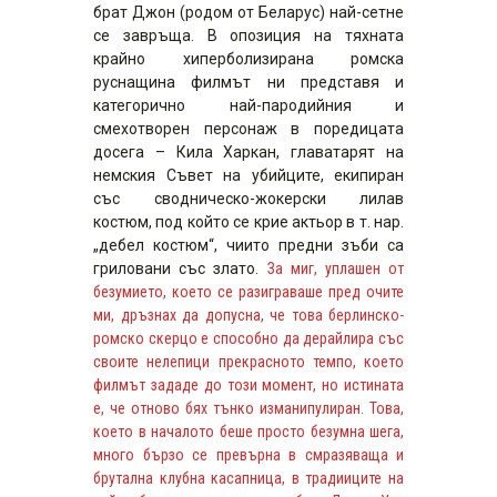
брат Джон (родом от Беларус) най-сетне
се завръща. В опозиция на тяхната
крайно хиперболизирана ромска
руснащина филмът ни представя и
категорично най-пародийния и
смехотворен персонаж в поредицата
досега – Кила Харкан, главатарят на
немския Съвет на убийците, екипиран
със сводническо-жокерски лилав
костюм, под който се крие актьор в т. нар.
„дебел костюм“, чиито предни зъби са
гриловани със злато.
За миг, уплашен от
безумието, което се разиграваше пред очите
ми, дръзнах да допусна, че това берлинско-
ромско скерцо е способно да дерайлира със
своите нелепици прекрасното темпо, което
филмът зададе до този момент, но истината
е, че отново бях тънко изманипулиран. Това,
което в началото беше просто безумна шега,
много бързо се превърна в смразяваща и
брутална клубна касапница, в традииците на