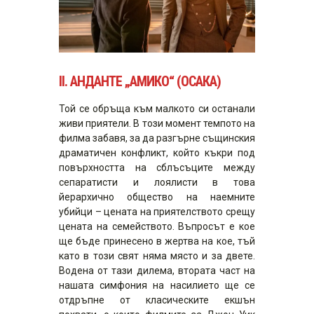
II.
АНДАНТЕ „АМИКО“ (ОСАКА)
Той се обръща към малкото си останали
живи приятели. В този момент темпото на
филма забавя, за да разгърне същинския
драматичен конфликт, който къкри под
повърхността на сблъсъците между
сепаратисти и лоялисти в това
йерархично общество на наемните
убийци – цената на приятелството срещу
цената на семейството. Въпросът е кое
ще бъде принесено в жертва на кое, тъй
като в този свят няма място и за двете.
Водена от тази дилема, втората част на
нашата симфония на насилието ще се
отдръпне от класическите екшън