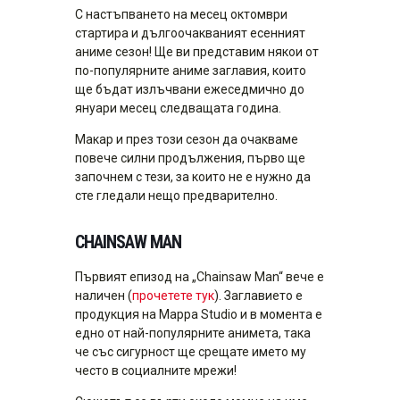
С настъпването на месец октомври
стартира и дългоочакваният есенният
аниме сезон! Ще ви представим някои от
по-популярните аниме заглавия, които
ще бъдат излъчвани ежеседмично до
януари месец следващата година.
Макар и през този сезон да очакваме
повече силни продължения, първо ще
започнем с тези, за които не е нужно да
сте гледали нещо предварително.
CHAINSAW MAN
Първият епизод на „Chainsaw Man“ вече е
наличен (
прочетете тук
). Заглавието е
продукция на Mappa Studiо и в момента е
едно от най-популярните анимета, така
че със сигурност ще срещате името му
често в социалните мрежи!