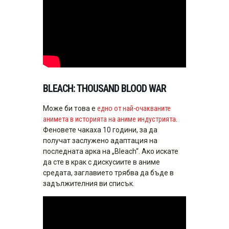
BLEACH: THOUSAND BLOOD WAR
Може би това е
едно от най-очакваните
анимета в историята на аниме индустрията
.
Феновете чакаха 10 години, за да
получат заслужено адаптация на
последната арка на „Bleach“. Ако искате
да сте в крак с дискусиите в аниме
средата, заглавието трябва да бъде в
задължителния ви списък.