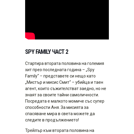
SPY FAMILY ЧАСТ 2
Стартира втората половина на големия
хит през последната година – „Spy
Family“ – представете си нещо като
„Мистър и мисис Смит“ – убийца и таен
агент, които съжителстват заедно, но не
знаят за своите тайни самоличности.
Посредата е малкото момиче със супер
способности Аня. За мисията за
спасяване мира в света можете да
следите в продължението!
Трейлър към втората половина на