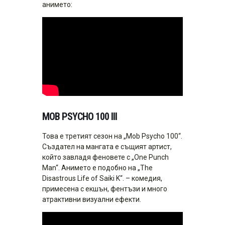
анимето:
MOB PSYCHO 100 III
Това е третият сезон на „Mob Psycho 100“.
Създател на мангата е същият артист,
който завладя феновете с „One Punch
Man“. Анимето е подобно на „The
Disastrous Life of Saiki K“. – комедия,
примесена с екшън, фентъзи и много
атрактивни визуални ефекти.