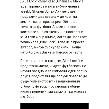
„Blue Lock“ също като „Chainsaw Man“ е
адаптирано от манга, публикувана в
Weekly Shonen Jump. Анимето ще
продължи два сезона – до края на
зимния сезон през април. Обхваща
темата за футбола! Аниме феновете,
които все още са скептично настроени
към този жанр аниме, могат да навлязат
точно чрез „Blue Lock“. Това не е просто
футбол, а игра със супер сили – нещо
като Kuroko’s Basket и Haikyuu отчасти.
По-специалното тук е, че „Blue Lock“ ни
представя място, където футболисти не
играят заедно, а се изправят един срещу
друг. Победителят ще получи правото да
бъде голмайсторът на националния
отбор по футбор – останалите обаче
никога повече няма да могат да участват
в отбора.