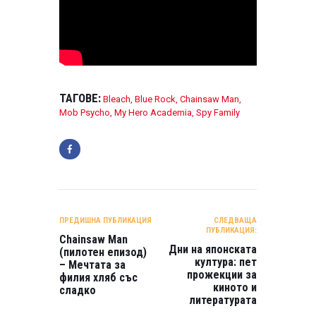
ТАГОВЕ:
Bleach
,
Blue Rock
,
Chainsaw Man
,
Mob Psycho
,
My Hero Academia
,
Spy Family
НАВИГАЦИЯ
ПРЕДИШНА ПУБЛИКАЦИЯ
СЛЕДВАЩА
ПУБЛИКАЦИЯ:
Chainsaw Man
Дни на японската
(пилотен епизод)
култура: пет
– Мечтата за
прожекции за
филия хляб със
киното и
сладко
литературата