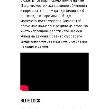
Сюжетът се върти около момче на име
Денджи, което иска да живее обикновен
и нормален живот – да яде филия хляб
със сладко отгоре или да бъде с
момичето, което харесва. Самият той
обаче има начислени редица дългове, за
чието изплащане работи като наемен
убиец на демони. Прави го със своето
специално куче резачка, което се оказва,
че също е демон.
BLUE LOCK