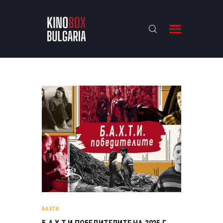
KINOBOX BULGARIA
НАЧАЛО
РЕВЮТА
АНАЛИЗИ
БАХТИ НАГРАДИТЕ
ИНТЕРВЮТА
ЗА НАС
БАХТИ