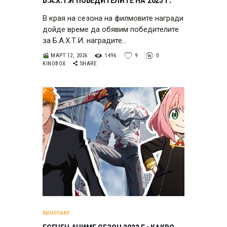
Б.А.Х.Т.И ПОБЕДИТЕЛИТЕ НА 2025 Г.
В края на сезона на филмовите награди
дойде време да обявим победителите
за Б.А.Х.Т.И. наградите…
МАРТ 12, 2026
1496
9
0
KINOBOX
SHARE
КИНОТАКУ