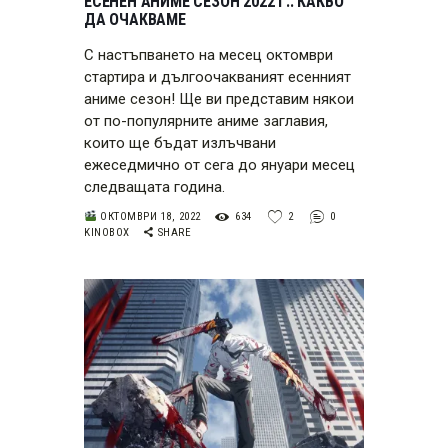
ЕСЕНЕН АНИМЕ СЕЗОН 2022 Г.: КАКВО
ДА ОЧАКВАМЕ
С настъпването на месец октомври
стартира и дългоочакваният есенният
аниме сезон! Ще ви представим някои
от по-популярните аниме заглавия,
които ще бъдат излъчвани
ежеседмично от сега до януари месец
следващата година.
ОКТОМВРИ 18, 2022
634
2
0
KINOBOX
SHARE