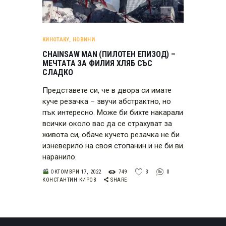
КИНОТАКУ
,
НОВИНИ
CHAINSAW MAN (ПИЛОТЕН ЕПИЗОД) –
МЕЧТАТА ЗА ФИЛИЯ ХЛЯБ СЪС
СЛАДКО
Представете си, че в двора си имате
куче резачка – звучи абстрактно, но
пък интересно. Може би бихте накарали
всички около вас да се страхуват за
живота си, обаче кучето резачка не би
изневерило на своя стопанин и не би ви
наранило.
ОКТОМВРИ 17, 2022
749
3
0
КОНСТАНТИН КИРОВ
SHARE