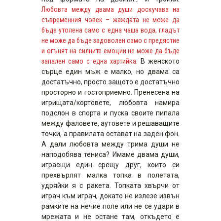
Любовта между двама души доскучава на
съвременния човек – жаждата не може да
бъде утолена само с една чаша вода, гладът
не може да бъде задоволен само с предястие
и огънят на силните емоции не може да бъде
запален само с една хартийка.
В женското
сърце един мъж е малко, но двама са
достатъчно, просто защото е достатъчно
просторно и гостоприемно. Пренесена на
игрищата/кортовете, любовта намира
подслон в спорта и пуска своите пипала
между фаловете, аутовете и решаващите
точки, а правилата остават на заден фон.
А дали любовта между трима души не
наподобява тениса? Имаме двама души,
играещи един срещу друг, които си
прехвърлят малка топка в полетата,
удряйки я с ракета. Топката хвърчи от
играч към играч, докато не излезе извън
рамките на нечие поле или не се удари в
мрежата и не остане там, откъдето е