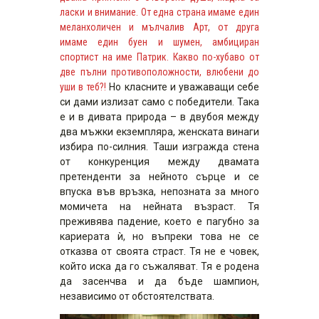
ласки и внимание. От една страна имаме един
меланхоличен и мълчалив Арт, от друга
имаме един буен и шумен, амбициран
спортист на име Патрик. Какво по-хубаво от
две пълни противоположности, влюбени до
уши в теб?!
Но класните и уважаващи себе
си дами излизат само с победители. Така
е и в дивата природа – в двубоя между
два мъжки екземпляра, женската винаги
избира по-силния. Таши изгражда стена
от конкуренция между двамата
претенденти за нейното сърце и се
впуска във връзка, непозната за много
момичета на нейната възраст. Тя
преживява падение, което е пагубно за
кариерата ѝ, но въпреки това не се
отказва от своята страст. Тя не е човек,
който иска да го съжаляват. Тя е родена
да засенчва и да бъде шампион,
независимо от обстоятелствата.