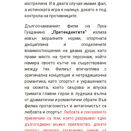
изстреляна. И в двата случая имаме фал,
а истинската игра е налице, докато е под
контрола на противниците.
Дългоочакваният филм на Лука
Гуаданино
„Претендентите“
излиза
извън моралните норми, спортната
дисциплина и споделените
взаимоотношения на двама души, като
прави място на трети персонаж, който
намира своето кътче на съществуване
между тях. Филмът впечатлява с
оригинална концепция и нетрадиционна
романтика, като спортът е украшението
на сюжета, което свързва и впуска
тримата главни герои в лудешка вълна
от драматични и романтични обрати. Във
филма протагонистът и антагонистът са
любовта и спортът.
Любовта и сексуалното
привличане са тези, които разрушават едно
дългогодишно мъжко приятелство, докато
спортът ангелски заздравява раните от