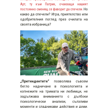
Арт, ту към Патрик, очакващи нашият
постоянно сменящ се фаворит да спечели.
Но
какво да спечели? Игра, приятелство или
одобрителния поглед през очилата на
своята избраница?
„Претендентите“
позволява съвсем
бегло надничане в психологията и
копнежите на тримата ни любимци, не
задължава вниманието с дълбоки
психологически анализи, сълзливи
моменти и сладникави действия и думи.