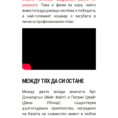
разрухата.
Това е филм за хора, чиято
животоподдържаща система е победата,
а най-големият кошмар е загубата в
личен и професионален план.
МЕЖДУ ТЯХ ДА СИ ОСТАНЕ
Между двете млади момчета Арт
Доналдсън (
Майк Файст
) и Патрик Цвайг
(
Джош О’Конър
) съществува
дългогодишно приятелство, изградено
на базата на съвместен живот и любов