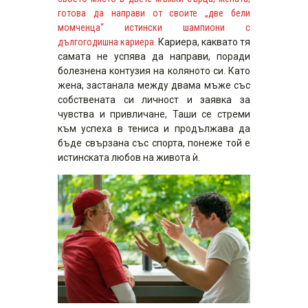
готова да направи от своите „две бели
момченца“ истински шампиони с
дългогодишна кариера.
Кариера, каквато тя
самата не успява да направи, поради
болезнена контузия на коляното си. Като
жена, застанала между двама мъже със
собствената си личност и заявка за
чувства и привличане, Таши се стреми
към успеха в тениса и продължава да
бъде свързана със спорта, понеже той е
истинската любов на живота ѝ.