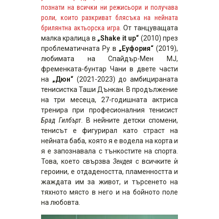
познати на всички ни режисьори и получава
роли, които разкриват блясъка на нейната
брилянтна актьорска игра.
От танцуващата
малка кралица в
„Shake it up“
(2010) през
проблематичната Ру в
„Еуфория“
(2019),
любимата на Спайдър-Мен MJ,
фременката-бунтар Чани в двете части
на
„Дюн“
(2021-2023) до амбицираната
тенисистка Таши Дънкан. В продължение
на три месеца, 27-годишната актриса
тренира при професионалния тенисист
Брад Гилбърт
. В нейните детски спомени,
тенисът е фигурирал като страст на
нейната баба, която я е водела на корта и
я е запознавала с тънкостите на спорта.
Това, което свързва
Зендея
с всичките ѝ
героини, е отдадеността, пламенността и
жаждата им за живот, и търсенето на
тяхното място в него и на бойното поле
на любовта.