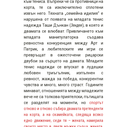
към тениса. Въпреки че са противници на
корта, те са изключително сплотени
извън него. Тяхната „семейна идилия“ е
нарушена от появата на младата тенис
надежда Таши Дънкан (
Зендея
), в която и
двамата се влюбват. Привличането към
младата манипулаторка създава
ревностна конкуренция между Арт и
Патрик, а любителските им игри се
превръщат в ожесточени рицарски
двубои за сърцето на дамата. Младите
тенис надежди се впускат в лудешки
любовен триъгълник, изпълнен с
ревност, жажда за победа, конкурентни
чувства и много, много страст. Годините
минават, отношенията между младежите
вече не са толкова приятелски, пътищата
се разделят на моменти, но
спортът
отново и отново събира двамата претенденти
на корта, а на скамейката, следяща всяко
едно движение, седи тя – жената, намерила
своето място в двете мъжки сърца, жената,