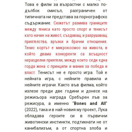
Това е филм за възрастни с малко по-
дълбок смисъл, разграничен от
типичната ни представа за порнографско
съдържание.
Сюжетът размива границите
между тениса като просто спорт и тенисът
като начин на живот, създаващ и разрушаващ
приятелства, връзки и брачни отношения.
Тенис кортът е микрокосмос на живота, в
който двама конкуренти са всъщност
неразделни приятели, между които седи една
горда жена с принципи и мания за победа и
власт.
Тенисът не е просто игра. Той е
нейната игра, с нейните правила и
нейните играчи. Както във филма, който
излезе преди две години и донесе на
режисьора награда Сребърен лъв за
режисура, а именно “
Bones and Аll
”
(2022), така и в най-новия му проект, Лука
обладава героите си в първични
животински инстинкти, подтикнати не от
канибализъм, а от спортна злоба и