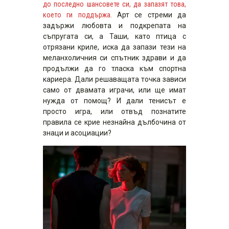
до последно шансовете си, да запазят това,
което ги поддържа.
Арт се стреми да
задържи любовта и подкрепата на
съпругата си, а Таши, като птица с
отрязани криле, иска да запази тези на
меланхоличния си спътник здрави и да
продължи да го тласка към спортна
кариера. Дали решаващата точка зависи
само от двамата играчи, или ще имат
нужда от помощ? И дали тенисът е
просто игра, или отвъд познатите
правила се крие незнайна дълбочина от
знаци и асоциации?