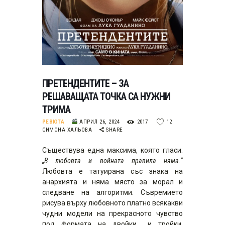
ПРЕТЕНДЕНТИТЕ – ЗА
РЕШАВАЩАТА ТОЧКА СА НУЖНИ
ТРИМА
РЕВЮТА
АПРИЛ 26, 2024
2017
12
СИМОНА ХАЛЬОВА
SHARE
Съществува една максима, която гласи:
„В любовта и войната правила няма.“
Любовта е татуирана със знака на
анархията и няма място за морал и
следване на алгоритми. Съвремието
рисува върху любовното платно всякакви
чудни модели на прекрасното чувство
под формата на двойки… и тройки.