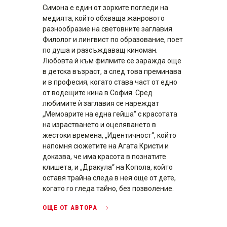
Симона е един от зорките погледи на
медията, който обхваща жанровото
разнообразие на световните заглавия.
Филолог и лингвист по образование, поет
по душа и разсъждаващ киноман.
Любовта ѝ към филмите се заражда още
в детска възраст, а след това преминава
и в професия, когато става част от едно
от водещите кина в София. Сред
любимите ѝ заглавия се нареждат
„Мемоарите на една гейша“ с красотата
на израстването и оцеляването в
жестоки времена, „Идентичност“, който
напомня сюжетите на Агата Кристи и
доказва, че има красота в познатите
клишета, и „Дракула“ на Копола, който
оставя трайна следа в нея още от дете,
когато го гледа тайно, без позволение.
ОЩЕ ОТ АВТОРА