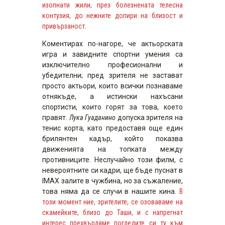
изопнати жили, през болезнената телесна
контузия, до нежните допири на близост и
привързаност.
Коментирах по-нагоре, че актьорската
игра и завидните спортни умения са
изключително професионални и
убедителни; пред зрителя не застават
просто актьори, които всички познаваме
отнякъде, а истински нахъсани
спортисти, които горят за това, което
правят.
Лука Гуаданино
допуска зрителя на
тенис корта, като предоставя още един
брилянтен кадър, който показва
движенията на топката между
противниците. Неслучайно този филм, с
невероятните си кадри, ще бъде пуснат в
IMAX залите в чужбина, но за съжаление,
това няма да се случи в нашите кина.
В
този момент ние, зрителите, се озоваваме на
скамейките, близо до Таши, и с напрегнат
интерес прехвърляме погледите си ту към