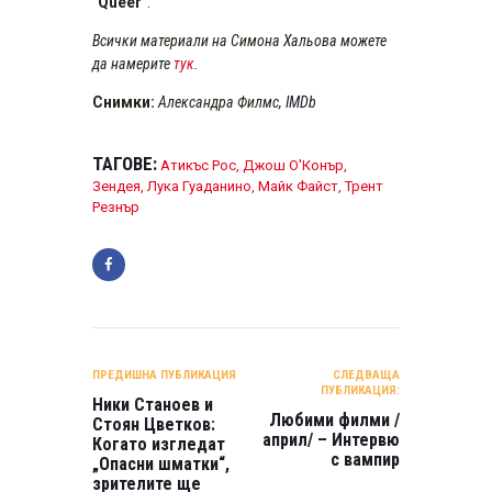
“
Queer
”.
Всички материали на Симона Хальова можете
да намерите
тук
.
Снимки:
Александра Филмс,
IMDb
ТАГОВЕ:
Атикъс Рос
,
Джош О'Конър
,
Зендея
,
Лука Гуаданино
,
Майк Файст
,
Трент
Резнър
НАВИГАЦИЯ
ПРЕДИШНА ПУБЛИКАЦИЯ
СЛЕДВАЩА
ПУБЛИКАЦИЯ:
Ники Станоев и
Любими филми /
Стоян Цветков:
април/ – Интервю
Когато изгледат
с вампир
„Опасни шматки“,
зрителите ще