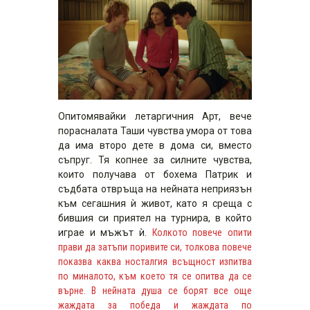
Опитомявайки летаргичния Арт, вече
порасналата Таши чувства умора от това
да има второ дете в дома си, вместо
съпруг. Тя копнее за силните чувства,
които получава от бохема Патрик и
съдбата отвръща на нейната неприязън
към сегашния ѝ живот, като я среща с
бившия си приятел на турнира, в който
играе и мъжът ѝ.
Колкото повече опити
прави да затъпи поривите си, толкова повече
показва каква носталгия всъщност изпитва
по миналото, към което тя се опитва да се
върне. В нейната душа се борят все още
жаждата за победа и жаждата по