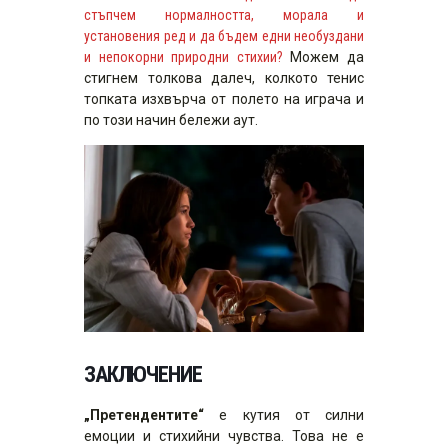
стъпчем нормалността, морала и
установения ред и да бъдем едни необуздани
и непокорни природни стихии?
Можем да
стигнем толкова далеч, колкото тенис
топката изхвърча от полето на играча и
по този начин бележи аут.
ЗАКЛЮЧЕНИЕ
„Претендентите“
е кутия от силни
емоции и стихийни чувства. Това не е