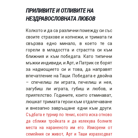
ПРИЛИВИТЕ И ОТЛИВИТЕ НА
НЕЗДРАВОСЛОВНАТА ЛЮБОВ
Колкото и да са различни помежду си със
своите страхове и копнежи, и тримата ги
свързва едно минало, в което те са
горели в младостта и страстта си към
ближния и към победата. Като типични
мъжки индивиди, и Арт, и Патрик се борят
за надмощието си и това, да направят
впечатление на Таши. Победата е двойна
– спечелиш ли играта, печелиш и нея,
загубиш ли играта, губиш и любов, и
приятелство. Годините, които отминават,
люшкат тримата герои към отдалечаване
и внезапно завръщане едни към други.
Съдбата е турнир по тенис, която иска отново
да сближи тройката и да излекува болните
места на нараненото им его. Изморени от
семейния си живот, Арт и Таши изразходват