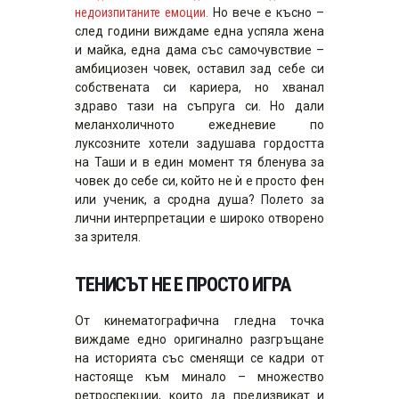
недоизпитаните емоции.
Но вече е късно –
след години виждаме една успяла жена
и майка, една дама със самочувствие –
амбициозен човек, оставил зад себе си
собствената си кариера, но хванал
здраво тази на съпруга си. Но дали
меланхоличното ежедневие по
луксозните хотели задушава гордостта
на Таши и в един момент тя бленува за
човек до себе си, който не ѝ е просто фен
или ученик, а сродна душа? Полето за
лични интерпретации е широко отворено
за зрителя.
ТЕНИСЪТ НЕ Е ПРОСТО ИГРА
От кинематографична гледна точка
виждаме едно оригинално разгръщане
на историята със сменящи се кадри от
настояще към минало – множество
ретроспекции, които да предизвикат и