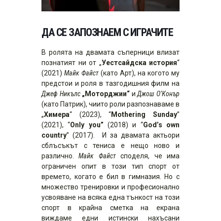
ДА СЕ ЗАПОЗНАЕМ С ИГРАЧИТЕ
В ролята на двамата съперници влизат
познатият ни от „
Уестсайдска история
“
(2021)
Майк Файст
(като Арт), на когото му
предстои и роля в тазгодишния филм на
Джеф Никълс
„Моторджии“
и
Джош О’Конър
(като Патрик), чиито роли разпознаваме в
„
Химера
“ (2023), “
Mothering Sunday
”
(2021), “
Only you”
(2018) и “
God’s own
country
” (2017). И за двамата актьори
сблъсъкът с тениса е нещо ново и
различно.
Майк Файст
споделя, че има
ограничен опит в този тип спорт от
времето, когато е бил в гимназия. Но с
множество тренировки и професионално
усвояване на всяка една тънкост на този
спорт в крайна сметка на екрана
виждаме едни истински нахъсани