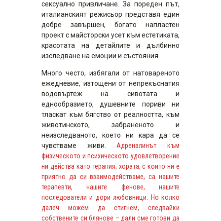
сексуално привличане. За пореден път,
италианският режисьор представя един
добре завършен, богато напластен
проект с майсторски усет към естетиката,
красотата на детайлите и дълбинно
изследване на емоции и състояния.
Много често, избягали от натовареното
ежедневие, изтощени от непрекъснатия
водовъртеж на сивотата и
еднообразието, душевните пориви ни
тласкат към бягство от реалността, към
животинското, забраненото и
неизследваното, което ни кара да се
чувстваме живи.
Адреналинът към
физическото и психическото удовлетворение
ни действа като терапия; хората, с които ни е
приятно да си взаимодействаме, са нашите
терапевти, нашите фенове, нашите
последователи и дори любовници. Но колко
далеч можем да стигнем, следвайки
собствените си блянове – дали сме готови да