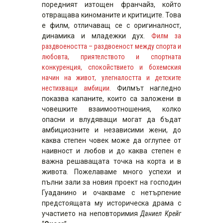
поредният изтощен франчайз, който
отвращава киноманите и критиците. Това
е филм, отличаващ се с оригиналност,
динамика и младежки дух.
Филм за
раздвоеността – раздвоеност между спорта и
любовта, приятелството и спортната
конкуренция, спокойствието и бохемския
начин на живот, улегналостта и детските
нестихващи амбиции.
Филмът нагледно
показва капаните, които са заложени в
човешките взаимоотношения, колко
опасни и влудяващи могат да бъдат
амбициозните и независими жени, до
каква степен човек може да оглупее от
наивност и любов и до каква степен е
важна решаващата точка на корта и в
живота. Пожелаваме много успехи и
пълни зали за новия проект на господин
Гуаданино и очакваме с нетърпение
предстоящата му историческа драма с
участието на неповторимия
Даниел Крейг