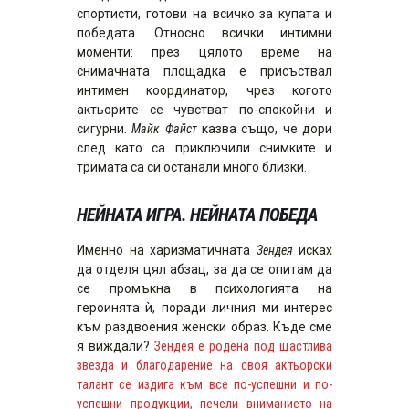
спортисти, готови на всичко за купата и
победата. Относно всички интимни
моменти: през цялото време на
снимачната площадка е присъствал
интимен координатор, чрез когото
актьорите се чувстват по-спокойни и
сигурни.
Майк Файст
казва също, че дори
след като са приключили снимките и
тримата са си останали много близки.
НЕЙНАТА ИГРА. НЕЙНАТА ПОБЕДА
Именно на харизматичната
Зендея
исках
да отделя цял абзац, за да се опитам да
се промъкна в психологията на
героинята ѝ, поради личния ми интерес
към раздвоения женски образ. Къде сме
я виждали?
Зендея е родена под щастлива
звезда и благодарение на своя актьорски
талант се издига към все по-успешни и по-
успешни продукции, печели вниманието на