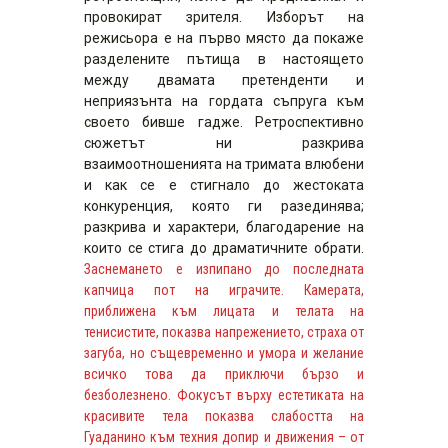
провокират зрителя. Изборът на
режисьора е на първо място да покаже
разделените пътища в настоящето
между двамата претенденти и
неприязънта на гордата съпруга към
своето бивше гадже. Ретроспективно
сюжетът ни разкрива
взаимоотношенията на тримата влюбени
и как се е стигнало до жестоката
конкуренция, която ги разединява;
разкрива и характери, благодарение на
които се стига до драматичните обрати.
Заснемането е изпипано до последната
капчица пот на играчите. Камерата,
приближена към лицата и телата на
тенисистите, показва напрежението, страха от
загуба, но същевременно и умора и желание
всичко това да приключи бързо и
безболезнено. Фокусът върху естетиката на
красивите тела показва слабостта на
Гуаданино към техния допир и движения – от