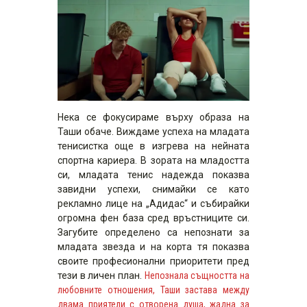
Нека се фокусираме върху образа на
Таши обаче. Виждаме успеха на младата
тенисистка още в изгрева на нейната
спортна кариера. В зората на младостта
си, младата тенис надежда показва
завидни успехи, снимайки се като
рекламно лице на „Адидас“
и събирайки
огромна фен база сред връстниците си.
Загубите определено са непознати за
младата звезда и на корта тя показва
своите професионални приоритети пред
тези в личен план.
Непознала същността на
любовните отношения, Таши застава между
двама приятели с отворена душа, жадна за