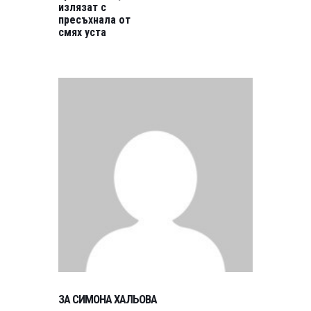
излязат с
пресъхнала от
смях уста
ЗА СИМОНА ХАЛЬОВА