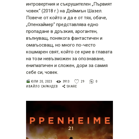
интровертния и съкрушителен „Първият
човек“ (2018 г.) на Деймиън Шазел.
Повече от който и да е от тях, обаче,
„Опенхаймер“ представлява едно
пропадане в дръзкия, арогантен,
вълнуващ, понякога фантастичен и
омагьосващ, но много по-често
кошмарен свят, който се крие в главата
на този невъзможен за опознаване,
енигматичен и сложен, дори за самия
себе си, човек.
ЮЛИ 20, 2023
3913
29
0
ИВАЙЛО САРАНДЕВ
SHARE