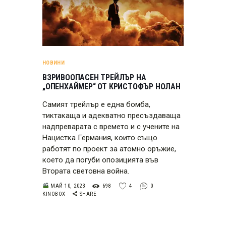
НОВИНИ
ВЗРИВООПАСЕН ТРЕЙЛЪР НА
„ОПЕНХАЙМЕР“ ОТ КРИСТОФЪР НОЛАН
Самият трейлър е една бомба,
тиктакаща и адекватно пресъздаваща
надпреварата с времето и с учените на
Нацистка Германия, които също
работят по проект за атомно оръжие,
което да погуби опозицията във
Втората световна война.
МАЙ 10, 2023
698
4
0
KINOBOX
SHARE