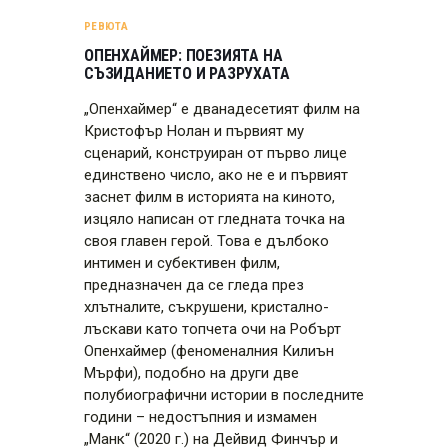
РЕВЮТА
ОПЕНХАЙМЕР: ПОЕЗИЯТА НА
СЪЗИДАНИЕТО И РАЗРУХАТА
„Опенхаймер“ е дванадесетият филм на
Кристофър Нолан и първият му
сценарий, конструиран от първо лице
единствено число, ако не е и първият
заснет филм в историята на киното,
изцяло написан от гледната точка на
своя главен герой. Това е дълбоко
интимен и субективен филм,
предназначен да се гледа през
хлътналите, съкрушени, кристално-
лъскави като топчета очи на Робърт
Опенхаймер (феноменалния Килиън
Мърфи), подобно на други две
полубиографични истории в последните
години – недостъпния и измамен
„Манк“ (2020 г.) на Дейвид Финчър и