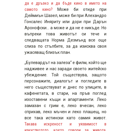
да е дръзко и да бъде кино в името на
самото кино?
Може би отиде при
Деймиън Шазел, може би при Алехандро
Гонсалес Иняриту или дори при Дарън
Аронофски… а може и да не е никъде. Но
въпреки това животът си тече и
следващата Норма Дезмънд все още
слиза по стълбите, за да изисква своя
ужасяващ близък план.
„Булевардът на залеза“ е филм, който ще
надживее и нас заради своето житейско
убеждение. Той съществува, защото
персонажите, диалогът и погледите в
него съществуват и днес по улиците, в
кафенетата, в стари, на пръв поглед
изоставени къщи и апартаменти. Леко
замазан с грим е, леко вчесан, леко
сприхав, леко мъчен и леко плашещ, но
все така истински като самия живот.
Такава искреност и уязвимост в
изкуствотото, което говори за живота,