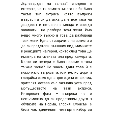
„Булевардът на залеза“, споделя в
интервю, че тя самата никога не би била
такъв тип актриса, която въпреки
възрастта си да иска да е все така на
двадесет и пет, вечно млада и звезда
завинаги… но разбира тези жени. Има
нещо много тъжно в това да разбираш
тези жени. Една от задачите на артиста е
да си представи външния вид, мимиките
и реакциите на героя, който след това ще
имитира на сцената или пред камерата.
Колко ли вечери е била насаме с тази
тъжна жена? Не знаeм дали това ѝ е
помогнало за ролята, или не, но дори и
гледайки само една-две сцени от филма,
зрителят остава със зяпнала уста пред
могъществото на тази актриса.
Интересен факт – въпреки че е
невъзможно да си представим друга в
обувките на Норма, Глория Суонсън е
билa чак далечният четвърти избор за