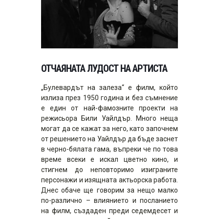
ОТЧАЯНАТА ЛУДОСТ НА АРТИСТА
„Булевардът на залеза“ е филм, който
излиза през 1950 година и без съмнение
е един от най-фамозните проекти на
режисьора Били Уайлдър. Много неща
могат да се кажат за него, като започнем
от решението на Уайлдър да бъде заснет
в черно-бялата гама, въпреки че по това
време всеки е искал цветно кино, и
стигнем до неповторимо изиграните
персонажи и изящната актьорска работа.
Днес обаче ще говорим за нещо малко
по-различно – влиянието и посланието
на филм, създаден преди седемдесет и