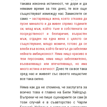
такава изконна истинност, че дори и да
нямаме време за тях днес, те все още
съществуват измежду нас. Замислете се
само –
застаряваща жена, която отказва да
пусне миналото и да живее спрямо годините
си; млад мъж, който тъне в собствената си
посредственост и безпаричие; възрастен
мъж, отдаден на една жена с цялото си
съществуване; младо момиче, готово да се
влюби във всеки, който би могъл да забележи
нейната амбициозност. Няма нищо красиво в
тези персонажи, няма нищо забележително,
възхваляващо или впечатляващо, но има
много истина и вечност.
Днес те са все така
сред нас и живеят със своето нещастие
все така силно.
Няма как да не спомена, че заслугата за
всичко това е главно на Били Уайлдър.
Въпреки че не пише сценариите си сам (в
този случай е в съавторство с Чарли