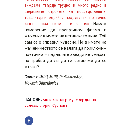
виждаме твърде трудно и много рядко в
стерилните отрочета на посредствените,
тоталитарни медийни продуценти, но точно
затова този филм е и за тях.
Нямам
намерение да превръщам филма в
мъченик в името на истинското кино. Той
сам се е справил чудесно. Но в името на
мъченичеството се налага да приключим
поетично – падналите звезди не умират,
но трябва да ли да ги оставяме да се
мъчат?
Снимки
:
IMDB,
MUBI, OurGoldenAge,
MoviesinOtherMovies
ТАГОВЕ:
Били Уайлдър
,
Булевардът на
залеза
,
Глория Суонсън