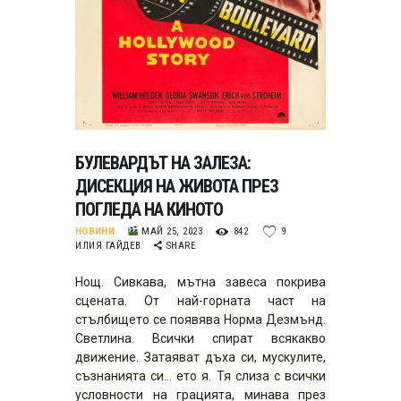
БУЛЕВАРДЪТ НА ЗАЛЕЗА:
ДИСЕКЦИЯ НА ЖИВОТА ПРЕЗ
ПОГЛЕДА НА КИНОТО
НОВИНИ
МАЙ 25, 2023
842
9
ИЛИЯ ГАЙДЕВ
SHARE
Нощ. Сивкава, мътна завеса покрива
сцената. От най-горната част на
стълбището се появява Норма Дезмънд.
Светлина. Всички спират всякакво
движение. Затаяват дъха си, мускулите,
съзнанията си… ето я. Тя слиза с всички
условности на грацията, минава през