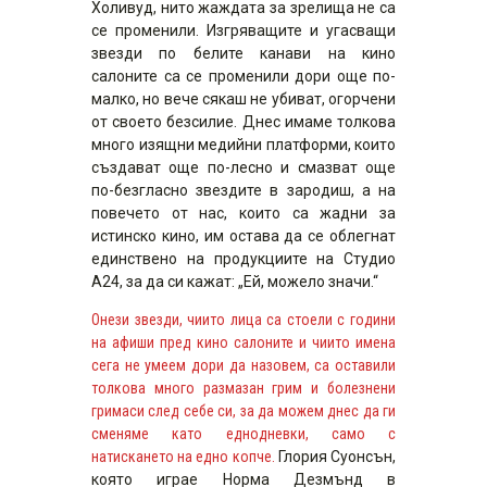
Холивуд, нито жаждата за зрелища не са
се променили. Изгряващите и угасващи
звезди по белите канави на кино
салоните са се променили дори още по-
малко, но вече сякаш не убиват, огорчени
от своето безсилие. Днес имаме толкова
много изящни медийни платформи, които
създават още по-лесно и смазват още
по-безгласно звездите в зародиш, а на
повечето от нас, които са жадни за
истинско кино, им остава да се облегнат
единствено на продукциите на Студио
А24, за да си кажат: „Ей, можело значи.“
Онези звезди, чиито лица са стоeли с години
на афиши пред кино салоните и чиито имена
сега не умеем дори да назовем, са оставили
толкова много размазан грим и болезнени
гримаси след себе си, за да можем днес да ги
сменяме като еднодневки, само с
натискането на едно копче.
Глория Суонсън,
която играе Норма Дезмънд в