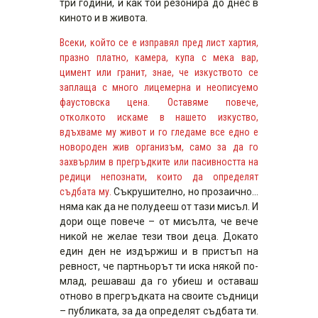
три години, и как той резонира до днес в
киното и в живота.
Всеки, който се е изправял пред лист хартия,
празно платно, камера, купа с мека вар,
цимент или гранит, знае, че изкуството се
заплаща с много лицемерна и неописуемо
фаустовска цена. Оставяме повече,
отколкото искаме в нашето изкуство,
вдъхваме му живот и го гледаме все едно е
новороден жив организъм, само за да го
захвърлим в прегръдките или пасивността на
редици непознати, които да определят
съдбата му.
Съкрушително, но прозаично…
няма как да не полудееш от тази мисъл. И
дори още повече – от мисълта, че вече
никой не желае тези твои деца. Докато
един ден не издържиш и в пристъп на
ревност, че партньорът ти иска някой по-
млад, решаваш да го убиеш и оставаш
отново в прегръдката на своите съдници
– публиката, за да определят съдбата ти.