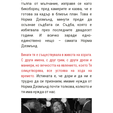
тълпа от мълчание, изправя се като
бикоборец пред камерите и казва, че е
готова за кадър в близък план. Това е
Норма Дезмънд, минути преди да
осъзнае съдбата си. Съдба, която е
избягвала през последните двадесет
години. И всичко заради едно-
единствено нещо – самата Норма
Дезмънд.
Винаги тя е съществувала в живота на хората.
С други имена, с друг грим, с други дрехи и
маниери, но вечността на явлението, което Тя
олицетворява, все устоява на хода на
времето.
Истината е, че дори и да ни е
трудно да си признаем, имаме нужда от
Норма Дезмънд почти толкова, колкото и
тя има нужда от нас.