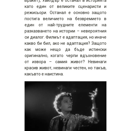
Бракет), Уайлдър е останал в историята
като един от великите сценаристи и
режисьори. Останал е основно защото
постига величието на безвремието в
един от най-трудните елементи на
разказването на истории – невероятния
си диалог. Филмът е адаптация, но иначе
какво би бил, ако не адаптация? Защото
как може нещо да бъде истински
оригинално, когато черпи вдъхновение
от извора – самия живот? Невинаги
красив живот, невинаги честен, но такъв,
какъвто е наистина.