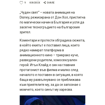
9
KINOBOX
SHARE
„Чуден свят“ – новата анимация на
Disney, режисирана от Дон Хол, пристигна
по магически начин в България и успя да
засегне тесногръдието на българския
зрител.
Коментари и протести обградиха сюжета,
в който екипът е поставил лица, които
рядко намират платформа в
анимационното кино – трикрако куче,
разведени родители, хомосексуален
герой. Итън Клайд е син на главния
протагонист във филма и малко след
началото е поставен в ситуация, в която
баща му развълнувано се приближава
към приятелите му, за да се запознае с
момчето, което синът му харесва.