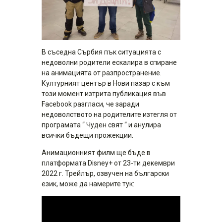
В съседна Сърбия пък ситуацията с
недоволни родители ескалира в спиране
на анимацията от разпространение.
Културният център в Нови пазар с към
този момент изтрита публикация във
Facebook разгласи, че заради
недоволството на родителите изтегля от
програмата “ Чуден свят “ и анулира
всички бъдещи прожекции.
Анимационният филм ще бъде в
платформата Disney+ от 23-ти декември
2022 г. Трейлър, озвучен на български
език, може да намерите тук: