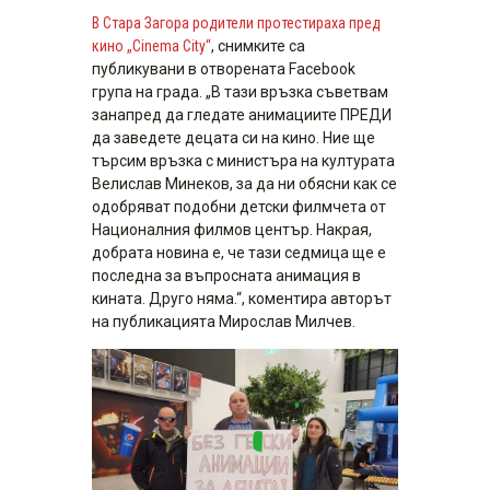
В Стара Загора родители протестираха пред
кино „Cinema City“
, снимките са
публикувани в отворената Facebook
група на града. „В тази връзка съветвам
занапред да гледате анимациите ПРЕДИ
да заведете децата си на кино. Ние ще
търсим връзка с министъра на културата
Велислав Минеков, за да ни обясни как се
одобряват подобни детски филмчета от
Националния филмов център. Накрая,
добрата новина е, че тази седмица ще е
последна за въпросната анимация в
кината. Друго няма.“, коментира авторът
на публикацията Мирослав Милчев.