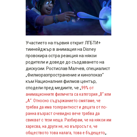
Участието на първия открит ЛГБТИ+
тиинейджър в анимация на Disney
провокира остра реакция на някои
родители и доведе до създаването на
дискусии. Ростислав Малчев, специалист
„Филморазпространение и кинопоказ“
към Националния филмов център,
сподели пред медиите, че „
99% от
анимационните филмчета са категория „В“ или
„А“. Относно съдържанието смятаме, че
трябва да има толерантност и децата от по-
ранна възраст очевидно вече трябва да
свикват с тези неща. Разбирам, че на някои им
харесва, на други не, но въпросът е, че
обществото това налага, това е бъдещето
„.