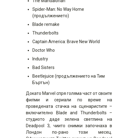
The Mandalorian
Spider-Man: No Way Home
(продължението)
Blade remake
Thunderbolts
Captain America: Brave New World
Doctor Who
Industry
Bad Sisters
Beetlejuice (продължението на Тим
Бъртън)
Докато Marvel спря голяма част от своите
филми и сериали по време на
проведената стачка на сценаристите –
включително Blade and Thunderbolts –
студиото даде зелена светлина на
Deadpool 3, чиито снимки започнаха в
Лондон по-рано този месец.