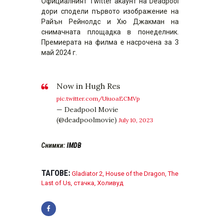
Официалният Twitter акаунт на Deadpool
дори сподели първото изображение на
Райън Рейнолдс и Хю Джакман на
снимачната площадка в понеделник.
Премиерата на филма е насрочена за 3
май 2024 г.
Now in Hugh Res
pic.twitter.com/UiuoaECMVp
— Deadpool Movie
(@deadpoolmovie)
July 10, 2023
Снимки:
IMDB
ТАГОВЕ:
Gladiator 2
,
House of the Dragon
,
The
Last of Us
,
стачка
,
Холивуд