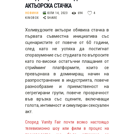
АКТЬОРСКА СТАЧКА
НОВИНИ
ЮЛИ 14, 2023
694
4
KINOBOX
SHARE
Холивудските актьори обявиха стачка в
първата съвместна инициатива със
сценаристите от повече от 60 години,
след като не успяха да постигнат
споразумение със студиата по въпросите
като по-високи остатъчни плащания от
стрийминг платформите, които се
превърнаха в доминиращ начин на
разпространение в индустрията, повече
разнообразие и приемственост на
сегрегирани групи, повече прозрачност
във връзка със сцените, включващи
голота, интимност и симулиран сексуален
акт.
Според Vanity Fair почти всяко настоящо
телевизионно шоу или филм в процес на