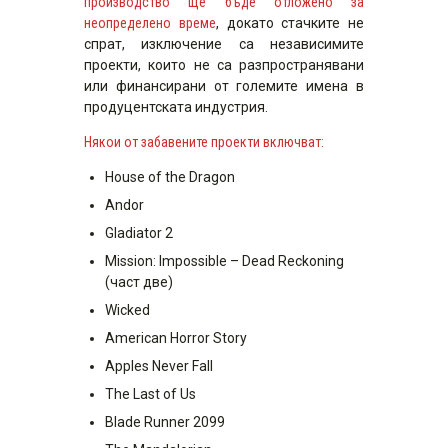
производство ще бъде отложено за
неопределено време
, докато стачките не
спрат, изключение са независимите
проекти, които не са разпространявани
или финансирани от големите имена в
продуцентската индустрия.
Някои от забавените проекти включват:
House of the Dragon
Andor
Gladiator 2
Mission: Impossible – Dead Reckoning
(част две)
Wicked
American Horror Story
Apples Never Fall
The Last of Us
Blade Runner 2099